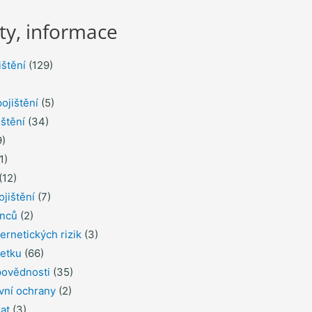
ty, informace
ištění
(129)
ojištění
(5)
ištění
(34)
)
1)
(12)
ojištění
(7)
inců
(2)
ernetických rizik
(3)
jetku
(66)
povědnosti
(35)
ávní ochrany
(2)
řat
(3)