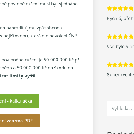
inné povinné ručení musí být sjednáno
.
Rychlé, pře
inna nahradit újmu způsobenou
 pojišťovnou, která dle povolení ČNB
Vše bylo v po
z povinného ručení je 50 000 000 Kč při
eného a 50 000 000 Kč na škodu na
Super rychl
rat limity vyšší.
ení - kalkulačka
žení zdarma PDF