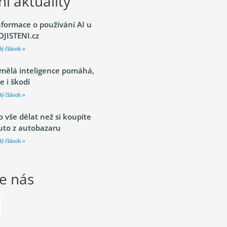
í aktuality
nformace o používání AI u
OJISTENI.cz
lý článek »
mělá inteligence pomáhá,
le i škodí
lý článek »
o vše dělat než si koupíte
uto z autobazaru
lý článek »
te nás