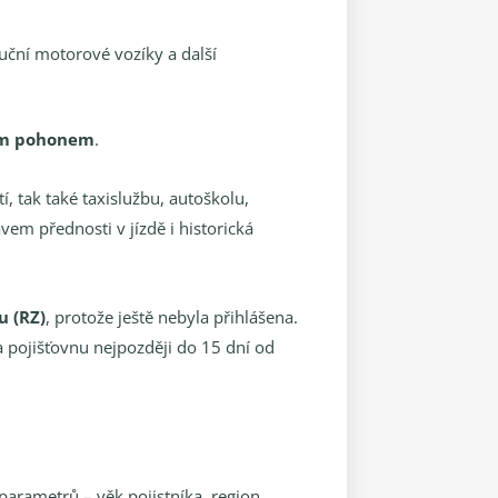
ruční motorové vozíky a další
ím pohonem
.
, tak také taxislužbu, autoškolu,
em přednosti v jízdě i historická
u (RZ)
, protože ještě nebyla přihlášena.
a pojišťovnu nejpozději do 15 dní od
arametrů – věk pojistníka, region