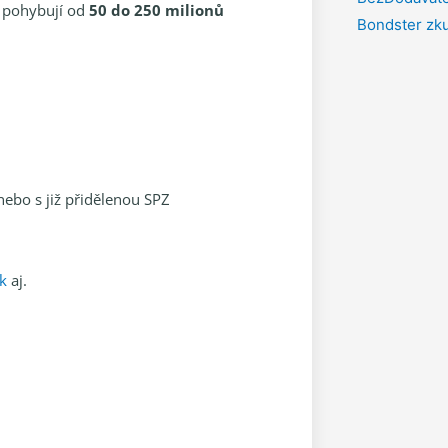
e pohybují od
50 do 250 milionů
Bondster zk
ebo s již přidělenou SPZ
k
aj.