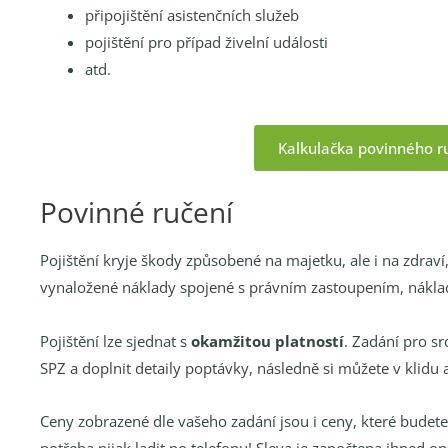
připojištění asistenčních služeb
pojištění pro případ živelní události
atd.
Kalkulačka povinného r
Povinné ručení
Pojištění kryje škody způsobené na majetku, ale i na zdraví
vynaložené náklady spojené s právním zastoupením, náklad
Pojištění lze sjednat s
okamžitou platností
. Zadání pro s
SPZ a doplnit detaily poptávky, následně si můžete v klidu 
Ceny zobrazené dle vašeho zadání jsou i ceny, které budete
potřeba nijak ladit po telefonu! Sleva je započtena ihned on