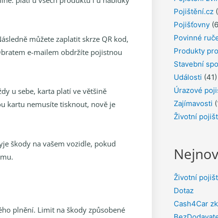
Pojištění.cz
(
Pojišťovny
(6
Povinné ruč
ásledně můžete zaplatit skrze QR kod,
Produkty pro
bratem e-mailem obdržíte pojistnou
Stavební spo
Události
(41)
Úrazové poji
ždy u sebe, karta platí ve většině
Zajímavosti
(
ou kartu nemusíte tisknout, nově je
Životní pojiš
ryje škody na vašem vozidle, pokud
Nejnov
smu.
Životní pojiš
Dotaz
Cash4Car zk
ného plnění. Limit na škody způsobené
BezDodavate