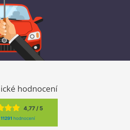
ické hodnocení
4,77 / 5
z
11291
hodnocení