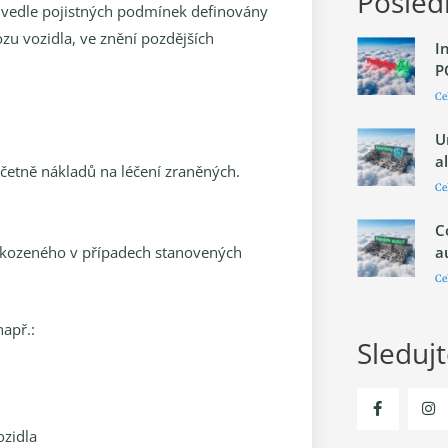
Posledn
u vedle pojistných podmínek definovány
zu vozidla, ve znění pozdějších
I
P
Ce
U
a
četně nákladů na léčení zraněných.
Ce
C
a
škozeného v případech stanovených
Ce
např.:
Sleduj
ozidla