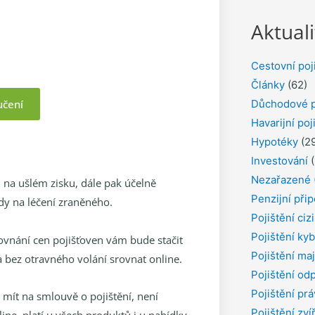
Aktuali
Cestovní poj
Články
(62)
Důchodové p
učení
Havarijní poj
Hypotéky
(29
Investování
(
Nezařazené
, na ušlém zisku, dále pak účelně
Penzijní přip
y na léčení zraněného.
Pojištění ciz
Pojištění kyb
rovnání cen pojišťoven vám bude stačit
Pojištění ma
a bez otravného volání srovnat online.
Pojištění od
Pojištění pr
 mít na smlouvě o pojištění, není
Pojištění zví
line. platí u všech produktů i u nabídky