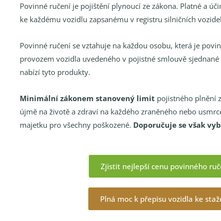
Povinné ručení je pojištění plynoucí ze zákona.
Platné a úč
ke každému vozidlu zapsanému v registru silničních vozidel
Povinné ručení se vztahuje na každou osobu, která je pov
provozem vozidla uvedeného v pojistné smlouvě sjednané s
nabízí tyto produkty.
Minimální zákonem stanovený limit
pojistného plnění 
újmě na životě a zdraví na každého zraněného nebo usmrc
majetku pro všechny poškozené.
Doporučuje se však vybí
Zjistit nejlepší cenu povinného ruč
Plná moc k přepisu vozidla ke sta