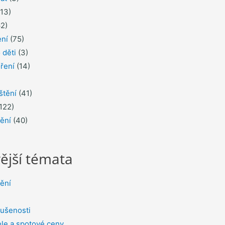
13)
2)
ení
(75)
 děti
(3)
ření
(14)
štění
(41)
122)
tění
(40)
ější témata
tění
ušenosti
le a spotové ceny