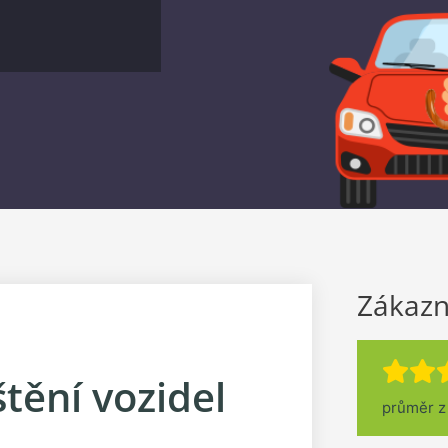
Zákazn
štění vozidel
průměr 