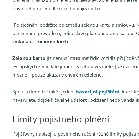
povinného ručení dle ročního nájezdu km.
Po sjednání obdržíte do emailu zelenou kartu a smlouvu. N
bankovním převodem, nebo skrze platební bránu kartou.
O
smlouvu a
zelenou kartu
.
Zelenou kartu
již nemusí musí mít řidič vozidla při jízdě v
evropských zemí, kde ji raději s sebou vezměte. Již si zelen
možné ji pouze ukázat v chytrém telefonu.
Spolu s tímto lze také sjednat
havarijní pojištění
, které k
havarujete, dojde k živelné události, odcizení nebo vandali
Limity pojistného plnění
Pojišťovny nabízejí u povinného ručení různé limity pojist