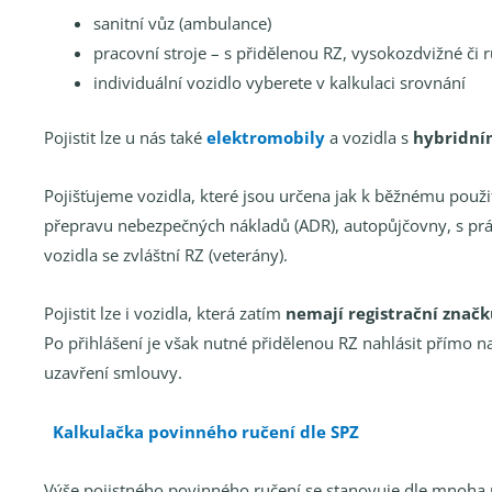
sanitní vůz (ambulance)
pracovní stroje – s přidělenou RZ, vysokozdvižné či 
individuální vozidlo vyberete v kalkulaci srovnání
Pojistit lze u nás také
elektromobily
a vozidla s
hybridn
Pojišťujeme vozidla, které jsou určena jak k běžnému použití
přepravu nebezpečných nákladů (ADR), autopůjčovny, s práv
vozidla se zvláštní RZ (veterány).
Pojistit lze i vozidla, která zatím
nemají registrační značk
Po přihlášení je však nutné přidělenou RZ nahlásit přímo n
uzavření smlouvy.
Kalkulačka povinného ručení dle SPZ
Výše pojistného povinného ručení se stanovuje dle mnoha p