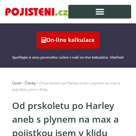
On-line kalkulace
Spočítejte si cenu povinného ručení v naší on-line kalkulačce. Ušetřete!
Úvod
»
Články
»
Od prskoletu po Harley aneb s plynem na max a
pojistkou jsem v klidu
Od prskoletu po Harley
aneb s plynem na max a
pojistkou jsem v klidu