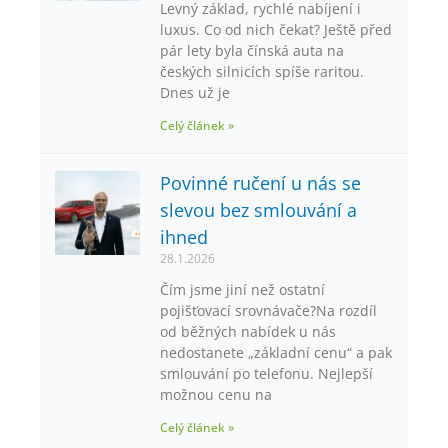
Levný základ, rychlé nabíjení i
luxus. Co od nich čekat? Ještě před
pár lety byla čínská auta na
českých silnicích spíše raritou.
Dnes už je
Celý článek »
Povinné ručení u nás se
slevou bez smlouvání a
ihned
28.1.2026
Čím jsme jiní než ostatní
pojišťovací srovnávače?Na rozdíl
od běžných nabídek u nás
nedostanete „základní cenu“ a pak
smlouvání po telefonu. Nejlepší
možnou cenu na
Celý článek »