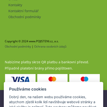
Kontakty
Kontaktní formulář
Obchodní podmínky
Copyright © 2024 www.POJISTENI.cz, a.s.
Obchodní podmínky
|
Ochrana osobních údajů
Nabízíme platby skrze QR platbu a bankovní převod.
Případně platební brány přímo pojišťoven.
Používáme cookies
Dobrý den, na našem webu používáme cookies,
Pojistné produkty jsou nabízeny společností
abychom zjistili kolik lidí navštěvuje webové stránky a
www.POJISTENI.cz, a.s. na základě platné licence České
jaké služby je zajímají. Tyto soubory můžeme používat