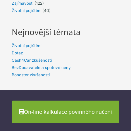
Zajímavosti
(122)
Životní pojištění
(40)
Nejnovější témata
Životní pojištění
Dotaz
Cash4Car zkušenosti
BezDodavatele a spotové ceny
Bondster zkušenosti
On-line kalkulace povinného ručení