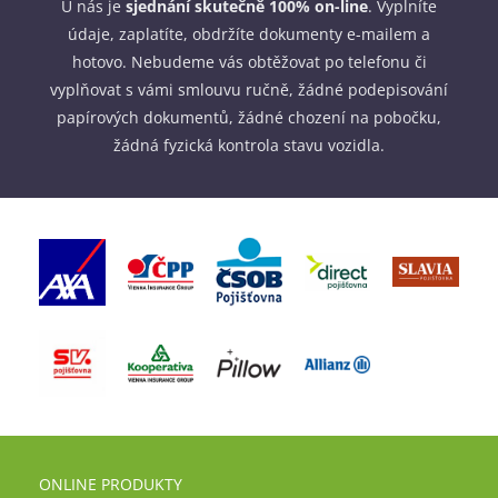
U nás je
sjednání skutečně 100% on-line
. Vyplníte
údaje, zaplatíte, obdržíte dokumenty e-mailem a
hotovo. Nebudeme vás obtěžovat po telefonu či
vyplňovat s vámi smlouvu ručně, žádné podepisování
papírových dokumentů, žádné chození na pobočku,
žádná fyzická kontrola stavu vozidla.
ONLINE PRODUKTY