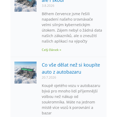
ale i škodí
3.8.2026
Během července jsme řešili
napadení našeho srovnávače
velmi silným kybernetickým
útokem. Zájem nebyl o žádná data
našich zákazníků, ale o zneužití
našich aplikací na výpočty
Celý článek »
Co vše dělat než si koupíte
auto z autobazaru
20.7.2026
Koupě ojetého vozu v autobazaru
bývá pro mnoho lidí příjemnější
volbou než nákup od
soukromníka. Máte na jednom
místě více vozů k porovnání a
bazar