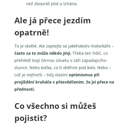
než zbouráš plot u tchána.
Ale já přece jezdím
opatrně!
To je skvělé. Ale zeptejte se jakéhokoliv motorkáře –
často za to může někdo jiný.
Třeba ten řidič, co
přehlédl tvoji černou siluetu v záři zapadajícího
slunce. Nebo kočka, co ti vběhne pod kolo. Nebo –
což je nejhorší – tvůj vlastní
optimismus při
projíždění kruháče s přesvědčením, že jsi přece na
přednosti.
Co všechno si můžeš
pojistit?