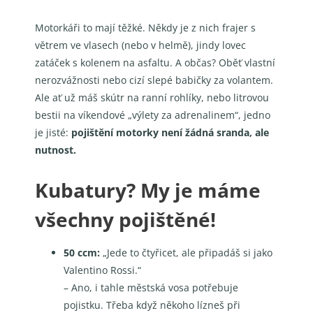
Motorkáři to mají těžké. Někdy je z nich frajer s
větrem ve vlasech (nebo v helmě), jindy lovec
zatáček s kolenem na asfaltu. A občas? Oběť vlastní
nerozvážnosti nebo cizí slepé babičky za volantem.
Ale ať už máš skútr na ranní rohlíky, nebo litrovou
bestii na víkendové „výlety za adrenalinem“, jedno
je jisté:
pojištění motorky není žádná sranda, ale
nutnost.
Kubatury? My je máme
všechny pojištěné!
50 ccm:
„Jede to čtyřicet, ale připadáš si jako
Valentino Rossi.“
– Ano, i tahle městská vosa potřebuje
pojistku. Třeba když někoho lízneš při