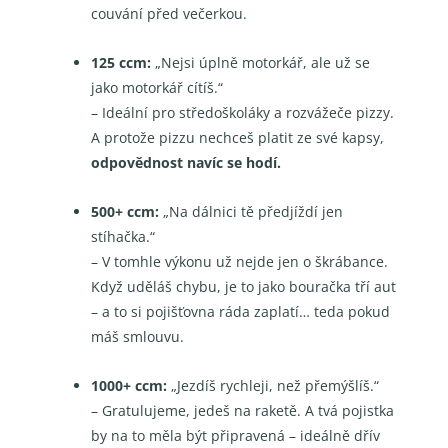
couvání před večerkou.
125 ccm:
„Nejsi úplně motorkář, ale už se
jako motorkář cítíš.“
– Ideální pro středoškoláky a rozvážeče pizzy.
A protože pizzu nechceš platit ze své kapsy,
odpovědnost navíc se hodí.
500+ ccm:
„Na dálnici tě předjíždí jen
stíhačka.“
– V tomhle výkonu už nejde jen o škrábance.
Když uděláš chybu, je to jako bouračka tří aut
– a to si pojišťovna ráda zaplatí… teda pokud
máš smlouvu.
1000+ ccm:
„Jezdíš rychleji, než přemýšlíš.“
– Gratulujeme, jedeš na raketě. A tvá pojistka
by na to měla být připravená – ideálně dřív