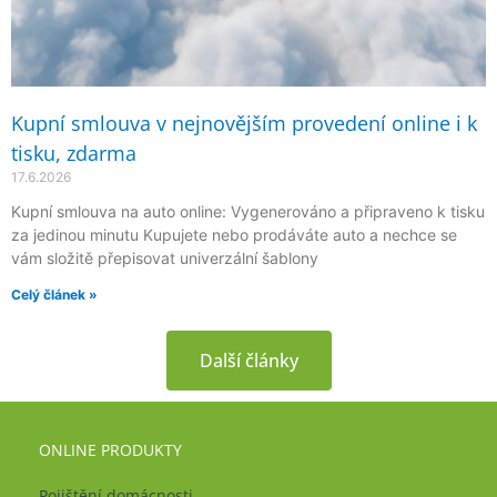
Kupní smlouva v nejnovějším provedení online i k
tisku, zdarma
17.6.2026
Kupní smlouva na auto online: Vygenerováno a připraveno k tisku
za jedinou minutu Kupujete nebo prodáváte auto a nechce se
vám složitě přepisovat univerzální šablony
Celý článek »
Další články
ONLINE PRODUKTY
Pojištění domácnosti