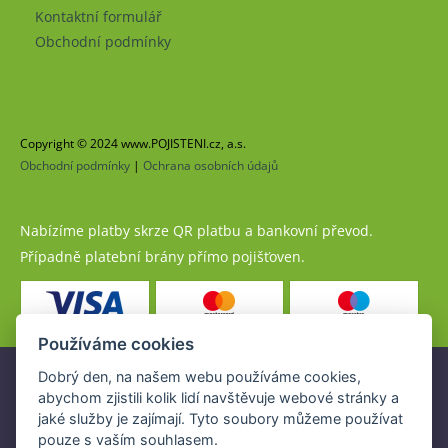
Kontaktní formulář
Obchodní podmínky
Copyright © 2024 www.POJISTENI.cz, a.s.
Obchodní podmínky
|
Ochrana osobních údajů
Nabízíme platby skrze QR platbu a bankovní převod.
Případně platební brány přímo pojišťoven.
Používáme cookies
Dobrý den, na našem webu používáme cookies,
Pojistné produkty jsou nabízeny společností
abychom zjistili kolik lidí navštěvuje webové stránky a
www.POJISTENI.cz, a.s. na základě platné licence České
jaké služby je zajímají. Tyto soubory můžeme používat
národní banky (ČNB).
pouze s vaším souhlasem.