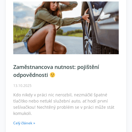
Zaměstnancova nutnost: pojištění
odpovědnosti
13.10.2025
Kdo nikdy v práci nic nerozbil, nezmáčkl špatné
tlačítko nebo neťukl služební auto, ať hodí první
sešívačkou! Nechtěný problém se v práci může stát
komukoli.
Celý článek »