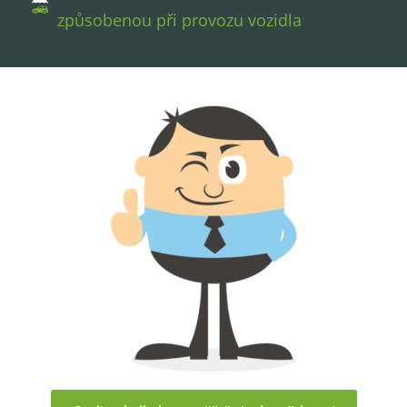
způsobenou při provozu vozidla