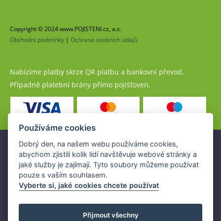
Copyright © 2024 www.POJISTENI.cz, a.s.
Obchodní podmínky
|
Ochrana osobních údajů
Nabízíme platby skrze QR platbu a bankovní převod.
Případně platební brány přímo pojišťoven.
Používáme cookies
Dobrý den, na našem webu používáme cookies,
Pojistné produkty jsou nabízeny společností
abychom zjistili kolik lidí navštěvuje webové stránky a
www.POJISTENI.cz, a.s. na základě platné licence České
jaké služby je zajímají. Tyto soubory můžeme používat
národní banky (ČNB).
pouze s vaším souhlasem.
Licence ČNB umožňuje www.POJISTENI.cz, a.s. poskytovat
Vyberte si, jaké cookies chcete používat
klientům finanční produkty a spolupracovat s pojišťovnami
v ČR.
Přijmout všechny