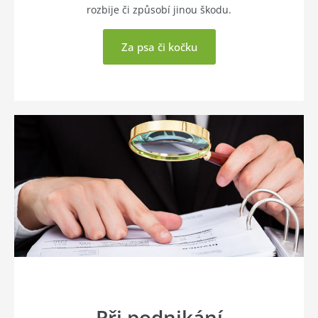
rozbije či způsobí jinou škodu.
Za psa či kočku
Při podnikání