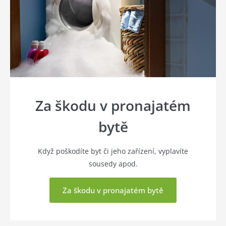
Za škodu v pronajatém
bytě
Když poškodíte byt či jeho zařízení, vyplavíte
sousedy apod.
Za škodu v pronajatém bytě