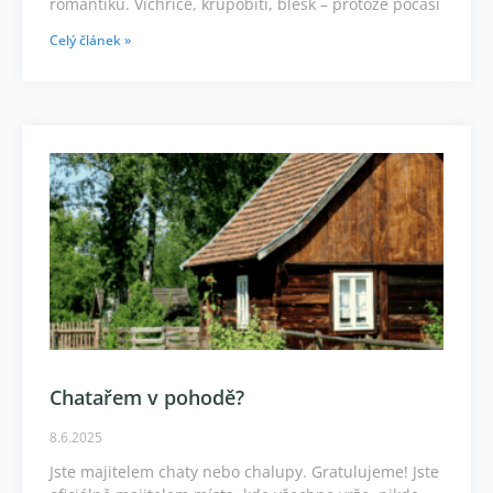
romantiku. Vichřice, krupobití, blesk – protože počasí
Celý článek »
Chatařem v pohodě?
8.6.2025
Jste majitelem chaty nebo chalupy. Gratulujeme! Jste