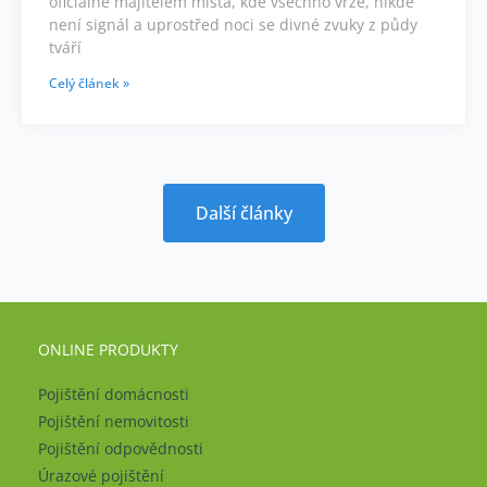
oficiálně majitelem místa, kde všechno vrže, nikde
není signál a uprostřed noci se divné zvuky z půdy
tváří
Celý článek »
Další články
ONLINE PRODUKTY
Pojištění domácnosti
Pojištění nemovitosti
Pojištění odpovědnosti
Úrazové pojištění