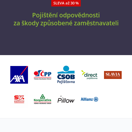
SLEVA až 30 %
Pojištění odpovědnosti
za škody způsobené zaměstnavateli