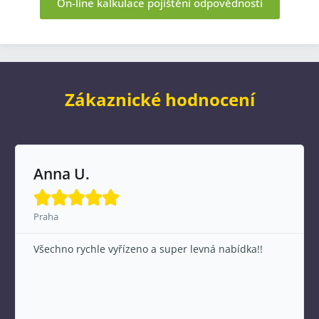
On-line kalkulace pojištění odpovědnosti
Zákaznické hodnocení
Anna U.





Praha
Všechno rychle vyřízeno a super levná nabídka!!