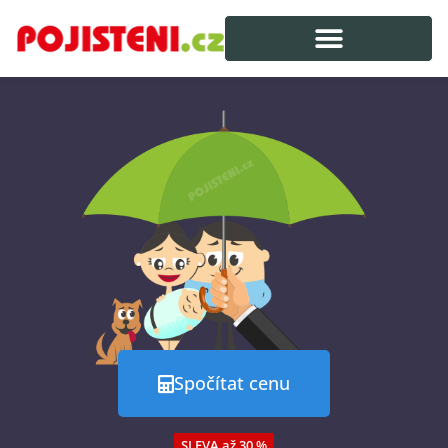
Spočítat cenu
SLEVA až 30 %