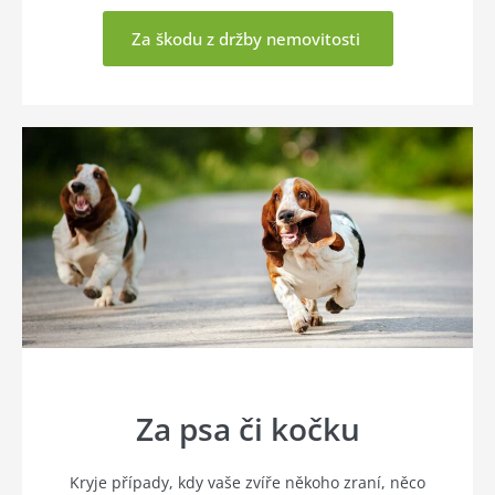
Za škodu z držby nemovitosti
Za psa či kočku
Kryje případy, kdy vaše zvíře někoho zraní, něco