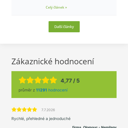
Celý článek »
Další články
Zákaznické hodnocení
4,77 / 5
průměr z
11291
hodnocení
7.7.2026
Rychlé, přehledné a jednoduché
firma, Olomouc - Nemilany