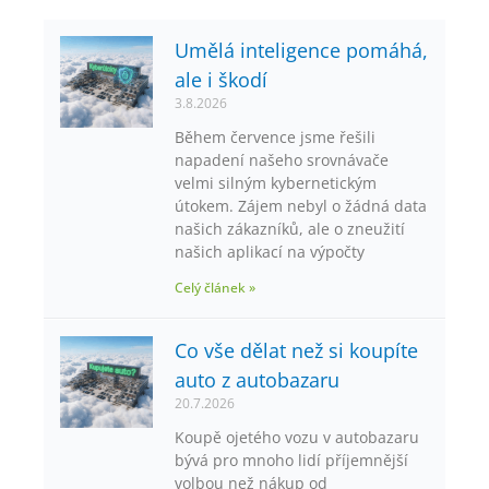
Umělá inteligence pomáhá,
ale i škodí
3.8.2026
Během července jsme řešili
napadení našeho srovnávače
velmi silným kybernetickým
útokem. Zájem nebyl o žádná data
našich zákazníků, ale o zneužití
našich aplikací na výpočty
Celý článek »
Co vše dělat než si koupíte
auto z autobazaru
20.7.2026
Koupě ojetého vozu v autobazaru
bývá pro mnoho lidí příjemnější
volbou než nákup od