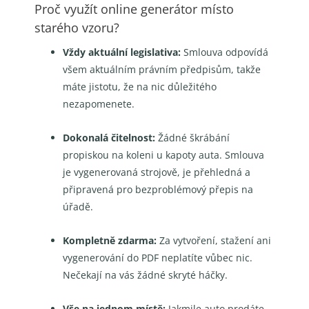
Proč využít online generátor místo
starého vzoru?
Vždy aktuální legislativa:
Smlouva odpovídá
všem aktuálním právním předpisům, takže
máte jistotu, že na nic důležitého
nezapomenete.
Dokonalá čitelnost:
Žádné škrábání
propiskou na koleni u kapoty auta. Smlouva
je vygenerovaná strojově, je přehledná a
připravená pro bezproblémový přepis na
úřadě.
Kompletně zdarma:
Za vytvoření, stažení ani
vygenerování do PDF neplatíte vůbec nic.
Nečekají na vás žádné skryté háčky.
Vše na jednom místě:
Jakmile auto prodáte