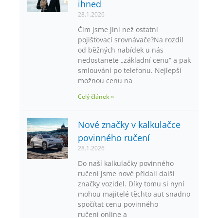
ihned
28.1.2026
Čím jsme jiní než ostatní
pojišťovací srovnávače?Na rozdíl
od běžných nabídek u nás
nedostanete „základní cenu“ a pak
smlouvání po telefonu. Nejlepší
možnou cenu na
Celý článek »
Nové značky v kalkulačce
povinného ručení
28.1.2026
Do naší kalkulačky povinného
ručení jsme nově přidali další
značky vozidel. Díky tomu si nyní
mohou majitelé těchto aut snadno
spočítat cenu povinného
ručení online a