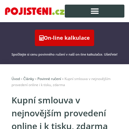
On-line kalkulace
Spočítejte si cenu povinného ručení v naší on-line kalkulačce. Ušetřete!
Úvod
»
Články
»
Povinné ručení
»
Kupní smlouva v nejnovějším
provedení online i k tisku, zdarma
Kupní smlouva v
nejnovějším provedení
online i k tisku, zdarma