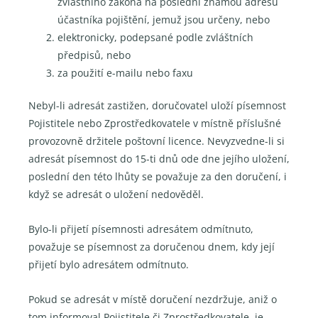
zvláštního zákona na poslední známou adresu
účastníka pojištění, jemuž jsou určeny, nebo
elektronicky, podepsané podle zvláštních
předpisů, nebo
za použití e-mailu nebo faxu
Nebyl-li adresát zastižen, doručovatel uloží písemnost
Pojistitele nebo Zprostředkovatele v místně příslušné
provozovně držitele poštovní licence. Nevyzvedne-li si
adresát písemnost do 15-ti dnů ode dne jejího uložení,
poslední den této lhůty se považuje za den doručení, i
když se adresát o uložení nedověděl.
Bylo-li přijetí písemnosti adresátem odmítnuto,
považuje se písemnost za doručenou dnem, kdy její
přijetí bylo adresátem odmítnuto.
Pokud se adresát v místě doručení nezdržuje, aniž o
tom informoval Pojistitele či Zprostředkovatele, je