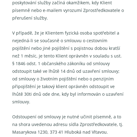
poskytování služby začíná okamžikem, kdy Klient
písemně nebo e-mailem vyrozumí Zprostředkovatele o
přerušení služby.
V případě, že je Klientem fyzická osoba spotřebitel a
nejedná-li se současně o smlouvu o cestovním
pojištění nebo jiné pojištění s pojistnou dobou kratší
než 1 měsíc, je tento Klient oprávněn v souladu s ust.
§ 1846 odst. 1 občanského zákoníku od smlouvy
odstoupit také ve lhůtě 14 dnů od uzavření smlouvy;
od smlouvy o životním pojištění nebo o penzijním
připojištění je takový klient oprávněn odstoupit ve
lhůtě 30ti dnů ode dne, kdy byl informován o uzavření
smlouvy.
Odstoupení od smlouvy je nutné učinit písemně, a to
na shora uvedenou adresu sídla Zprostředkovatele, tj.
Masarykova 1230, 373 41 Hluboká nad Vltavou.