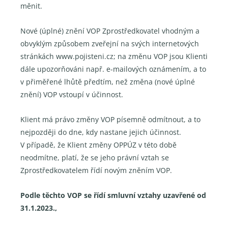
měnit.
Nové (úplné) znění VOP Zprostředkovatel vhodným a
obvyklým způsobem zveřejní na svých internetových
stránkách www.pojisteni.cz; na změnu VOP jsou Klienti
dále upozorňováni např. e-mailových oznámením, a to
v přiměřené lhůtě předtím, než změna (nové úplné
znění) VOP vstoupí v účinnost.
Klient má právo změny VOP písemně odmítnout, a to
nejpozději do dne, kdy nastane jejich účinnost.
V případě, že Klient změny OPPÚZ v této době
neodmítne, platí, že se jeho právní vztah se
Zprostředkovatelem řídí novým zněním VOP.
Podle těchto VOP se řídí smluvní vztahy uzavřené od
31.1.2023.,