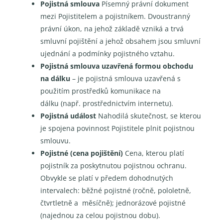
Pojistná smlouva
Písemný právní dokument
mezi Pojistitelem a pojistníkem. Dvoustranný
právní úkon, na jehož základě vzniká a trvá
smluvní pojištění a jehož obsahem jsou smluvní
ujednání a podmínky pojistného vztahu.
Pojistná smlouva uzavřená formou obchodu
na dálku
– je pojistná smlouva uzavřená s
použitím prostředků komunikace na
dálku (např. prostřednictvím internetu).
Pojistná událost
Nahodilá skutečnost, se kterou
je spojena povinnost Pojistitele plnit pojistnou
smlouvu.
Pojistné (cena pojištění)
Cena, kterou platí
pojistník za poskytnutou pojistnou ochranu.
Obvykle se platí v předem dohodnutých
intervalech: běžné pojistné (ročně, pololetně,
čtvrtletně a měsíčně); jednorázové pojistné
(najednou za celou pojistnou dobu).