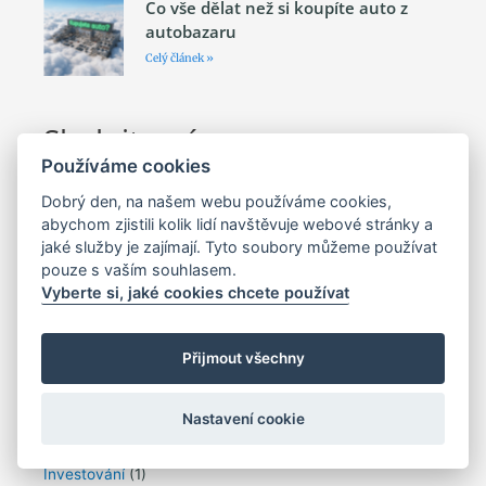
Co vše dělat než si koupíte auto z
autobazaru
Celý článek »
Sledujte nás
Používáme cookies
Dobrý den, na našem webu používáme cookies,
abychom zjistili kolik lidí navštěvuje webové stránky a
jaké služby je zajímají. Tyto soubory můžeme používat
pouze s vaším souhlasem.
Aktuality, informace
Vyberte si, jaké cookies chcete používat
Cestovní pojištění
(129)
Přijmout všechny
Články
(62)
Důchodové pojištění
(5)
Nastavení cookie
Havarijní pojištění
(34)
Hypotéky
(29)
Investování
(1)