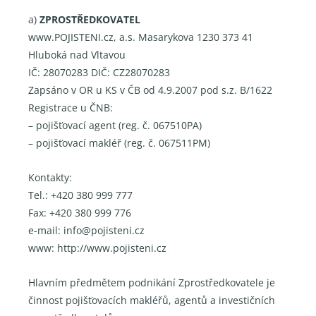
a)
ZPROSTŘEDKOVATEL
www.POJISTENI.cz, a.s. Masarykova 1230 373 41
Hluboká nad Vltavou
IČ: 28070283 DIČ: CZ28070283
Zapsáno v OR u KS v ČB od 4.9.2007 pod s.z. B/1622
Registrace u ČNB:
– pojišťovací agent (reg. č. 067510PA)
– pojišťovací makléř (reg. č. 067511PM)
Kontakty:
Tel.: +420 380 999 777
Fax: +420 380 999 776
e-mail: info@pojisteni.cz
www: http://www.pojisteni.cz
Hlavním předmětem podnikání Zprostředkovatele je
činnost pojišťovacích makléřů, agentů a investičních