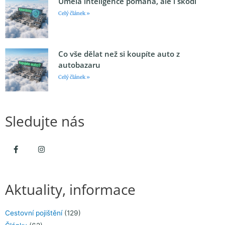
Umělá inteligence pomáhá, ale i škodí
Celý článek »
Co vše dělat než si koupíte auto z
autobazaru
Celý článek »
Sledujte nás
Aktuality, informace
Cestovní pojištění
(129)