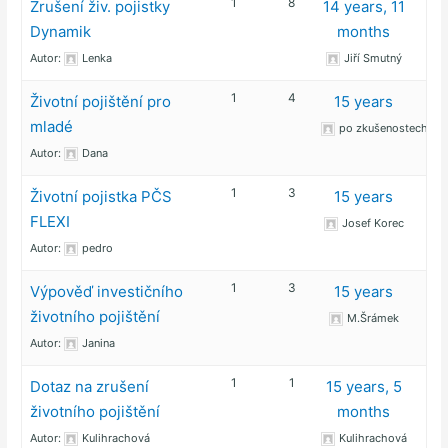
1
8
Zrušení živ. pojistky
14 years, 11
Dynamik
months
Autor:
Lenka
Jiří Smutný
1
4
Životní pojištění pro
15 years
mladé
po zkušenostech
Autor:
Dana
1
3
Životní pojistka PČS
15 years
FLEXI
Josef Korec
Autor:
pedro
1
3
Výpověď investičního
15 years
životního pojištění
M.Šrámek
Autor:
Janina
1
1
Dotaz na zrušení
15 years, 5
životního pojištění
months
Autor:
Kulihrachová
Kulihrachová