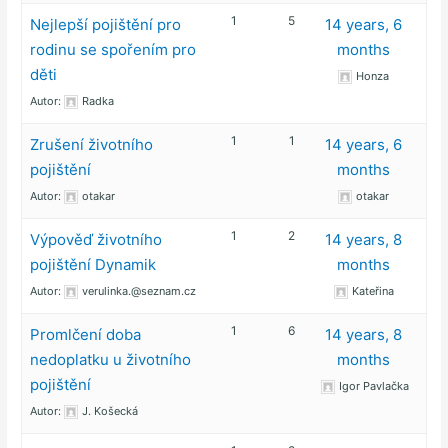
1
5
Nejlepší pojištění pro
14 years, 6
rodinu se spořením pro
months
děti
Honza
Autor:
Radka
1
1
Zrušení životního
14 years, 6
pojištění
months
Autor:
otakar
otakar
1
2
Výpověď životního
14 years, 8
pojištění Dynamik
months
Autor:
verulinka.@seznam.cz
Kateřina
1
6
Promlčení doba
14 years, 8
nedoplatku u životního
months
pojištění
Igor Pavlačka
Autor:
J. Košecká