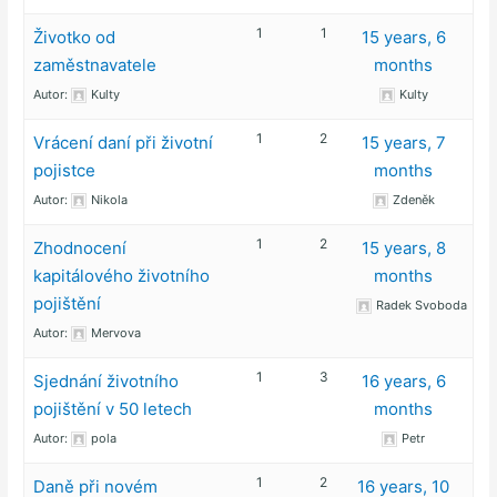
1
1
Životko od
15 years, 6
zaměstnavatele
months
Autor:
Kulty
Kulty
1
2
Vrácení daní při životní
15 years, 7
pojistce
months
Autor:
Nikola
Zdeněk
1
2
Zhodnocení
15 years, 8
kapitálového životního
months
pojištění
Radek Svoboda
Autor:
Mervova
1
3
Sjednání životního
16 years, 6
pojištění v 50 letech
months
Autor:
pola
Petr
1
2
Daně při novém
16 years, 10