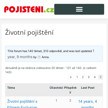
Životní pojištění
1
This forum has 140 témat, 310 odpovědí, and was last updated
year, 9 months
by
Anna
.
Aktuálně je na stránce zobrazeno 20 témat - 121. až 140. (z celkem
140)
←
1
2
3
4
5
Téma
Účastníci
Příspěvk
Last Post
y
1
2
Životní pojištění s
14 years, 4
Filipem Exclusive
months