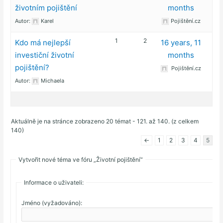
životním pojištění
months
Autor:
Karel
Pojištění.cz
1
2
Kdo má nejlepší
16 years, 11
investiční životní
months
pojištění?
Pojištění.cz
Autor:
Michaela
Aktuálně je na stránce zobrazeno 20 témat - 121. až 140. (z celkem
140)
←
1
2
3
4
5
Vytvořit nové téma ve fóru „Životní pojištění“
Informace o uživateli:
Jméno (vyžadováno):