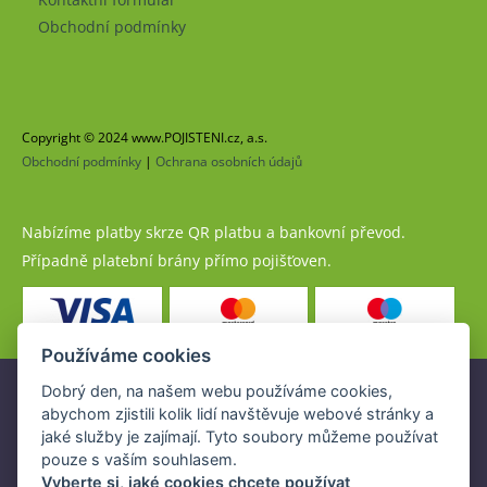
Obchodní podmínky
Copyright © 2024 www.POJISTENI.cz, a.s.
Obchodní podmínky
|
Ochrana osobních údajů
Nabízíme platby skrze QR platbu a bankovní převod.
Případně platební brány přímo pojišťoven.
Používáme cookies
Dobrý den, na našem webu používáme cookies,
Pojistné produkty jsou nabízeny společností
abychom zjistili kolik lidí navštěvuje webové stránky a
www.POJISTENI.cz, a.s. na základě platné licence České
jaké služby je zajímají. Tyto soubory můžeme používat
národní banky (ČNB).
pouze s vaším souhlasem.
Licence ČNB umožňuje www.POJISTENI.cz, a.s. poskytovat
Vyberte si, jaké cookies chcete používat