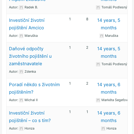
Autor:
Radek B.
Tomáš Podlesný
1
8
Investiční životní
14 years, 5
pojištění Amcico
months
Autor:
Maruška
Maruška
1
2
Daňové odpočty
14 years, 5
životního pojištění u
months
zaměstnavatele
Tomáš Podlesný
Autor:
Zdenka
1
2
Poradí někdo s životním
14 years, 6
pojištěním?
months
Autor:
Michal II
Markéta Segeťová
1
1
Investiční životní
14 years, 6
pojištění – co s tím?
months
Autor:
Honza
Honza