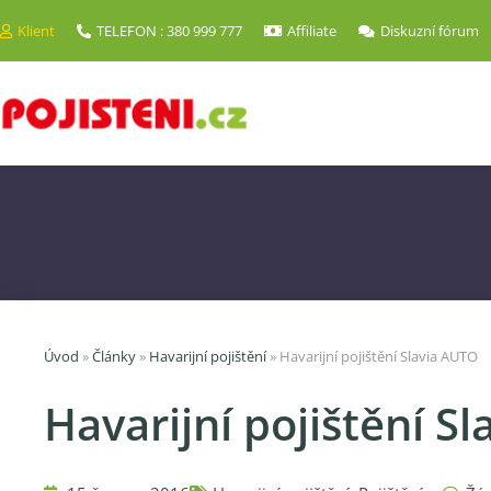
Klient
TELEFON : 380 999 777
Affiliate
Diskuzní fórum
Úvod
»
Články
»
Havarijní pojištění
»
Havarijní pojištění Slavia AUTO
Havarijní pojištění S