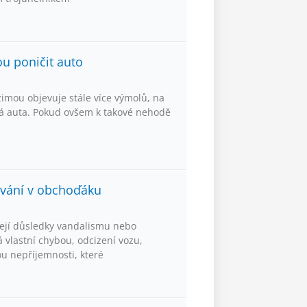
u poničit auto
 zimou objevuje stále více výmolů, na
svá auta. Pokud ovšem k takové nehodě
ování v obchoďáku
její důsledky vandalismu nebo
 vlastní chybou, odcizení vozu,
ou nepříjemnosti, které