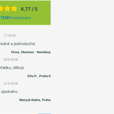
4,77 / 5
z
11291
hodnocení
7.7.2026
hledné a jednoduché
firma, Olomouc - Nemilany
28.6.2026
řádku, děkuji.
Dita P., Praha 6
22.6.2026
e sjednáno
Matyáš Našta, Praha