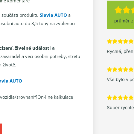
dné komentáře
Je součástí produktu
Slavia AUTO
a
průměr 
osobní auto do 3,5 tuny na zvolenou
cizení, živelné události a
Rychlé, pře
 zavazadel a věcí osobní potřeby, střetu
 životě.
Vše bylo v po
lavia AUTO
/vozidla/srovnani“]On-line kalkulace
Super rychl