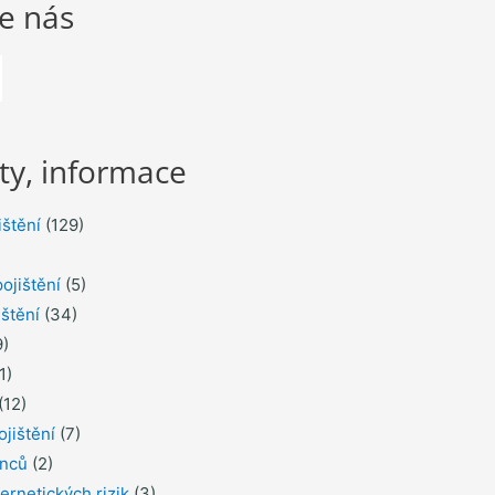
te nás
ty, informace
ištění
(129)
ojištění
(5)
ištění
(34)
)
1)
(12)
ojištění
(7)
inců
(2)
ernetických rizik
(3)