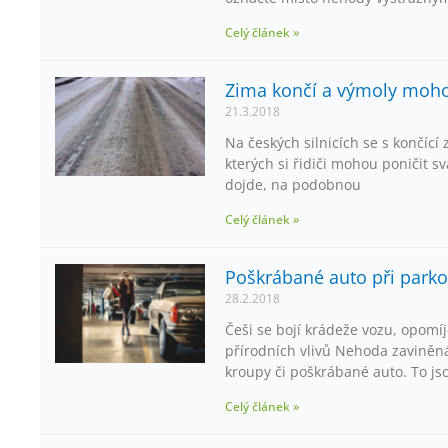
Celý článek »
Zima končí a výmoly moho
21.3.2018
Na českých silnicích se s končící
kterých si řidiči mohou poničit 
dojde, na podobnou
Celý článek »
Poškrábané auto při park
28.2.2018
Češi se bojí krádeže vozu, opomí
přírodních vlivů Nehoda zaviněná
kroupy či poškrábané auto. To js
Celý článek »