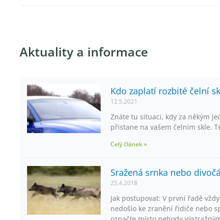
Aktuality a informace
Kdo zaplatí rozbité čelní s
12.5.2021
Znáte tu situaci, kdy za někým j
přistane na vašem čelním skle. Té
Celý článek »
Sražená srnka nebo divočá
25.4.2018
Jak postupovat: V první řadě vžd
nedošlo ke zranění řidiče nebo sp
označte místo nehody výstražný