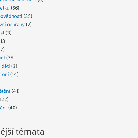
jetku
(66)
povědnosti
(35)
ávní ochrany
(2)
řat
(3)
13)
2)
ení
(75)
 děti
(3)
ření
(14)
štění
(41)
122)
tění
(40)
ější témata