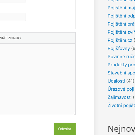
Pojištění ma
Pojištění od
Pojištění pr
Pojištění zví
Pojištění.cz
(
Pojišťovny
(6
Povinné ruč
Produkty pro
Stavební spo
Události
(41)
Úrazové poji
Zajímavosti
(
Životní pojiš
Nejnov
Odeslat