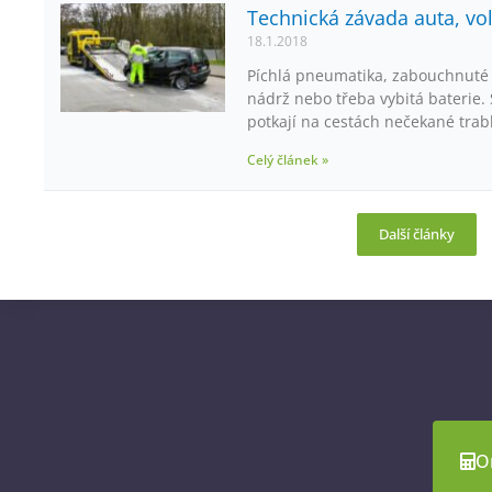
Technická závada auta, vol
18.1.2018
Píchlá pneumatika, zabouchnuté č
nádrž nebo třeba vybitá baterie. 
potkají na cestách nečekané trab
Celý článek »
Další články
On