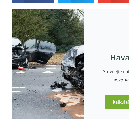
Havar
Srovnejte nab
nejvýhod
Kalkula