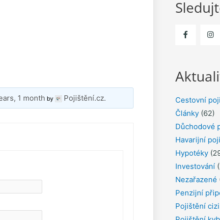
Sleduj
Aktuali
ears, 1 month
Pojištění.cz
by
.
Cestovní poj
Články
(62)
Důchodové p
Havarijní poj
Hypotéky
(29
Investování
(
Nezařazené
Penzijní přip
Pojištění ciz
Pojištění kyb