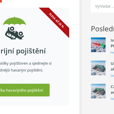
SLEVA AŽ 25 %
Posledn
I
P
ijní pojištění
Ce
ídky pojišťoven a sjednejte si
U
a
nější havarijní pojištění.
Ce
C
čka havarijního pojištění
a
Ce