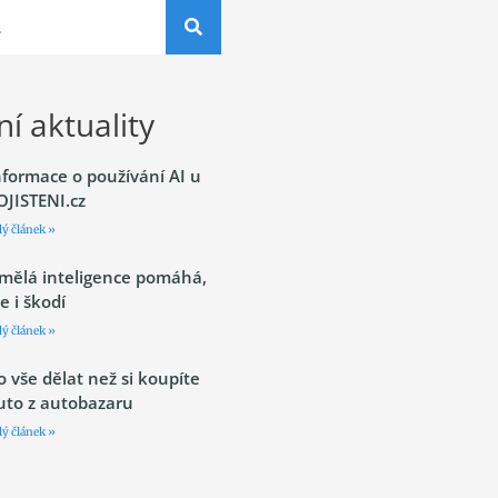
í aktuality
nformace o používání AI u
OJISTENI.cz
lý článek »
mělá inteligence pomáhá,
le i škodí
lý článek »
o vše dělat než si koupíte
uto z autobazaru
lý článek »