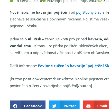
15 června, 2016
Havarijní pojištění
,
Pojištění.cz
Žá
Nově nabízíme
havarijní pojištění
od
pojišťovny Slavia
. 
sjednává se současně s povinným ručením. Pojistíme vaše 
pojistnou částku.
Jedná se o
All Risk
– zahrnuje krytí pro případ
havárie, od
vandalismu
. K tomu lze přidat pojištění skleněných oken,
se zvířetem a odpovědnosti z činnosti v běžném občanském
Další informace:
Povinné ručení a havarijní pojištění S
[button position=“centered“ url=“https://online.pojisteni.cz
povinného ručení / havarijního pojištění[/button]
Facebook
Twitter
Email