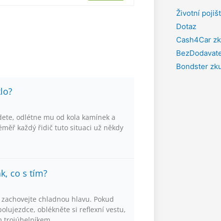
Životní pojiš
Dotaz
Cash4Car zk
BezDodavate
Bondster zk
klo?
edete, odlétne mu od kola kamínek a
měř každý řidič tuto situaci už někdy
k, co s tím?
y zachovejte chladnou hlavu. Pokud
olujezdce, oblékněte si reflexní vestu,
m trojúhelníkem