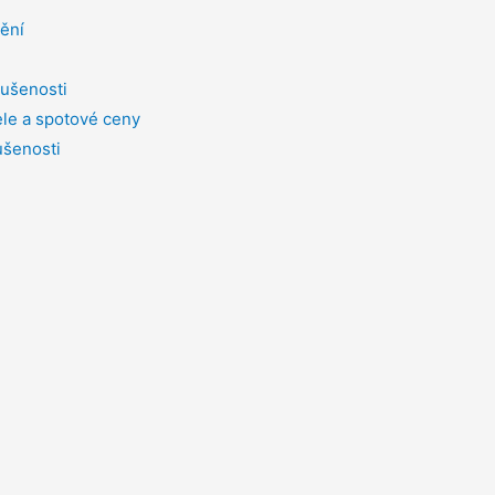
tění
ušenosti
le a spotové ceny
ušenosti