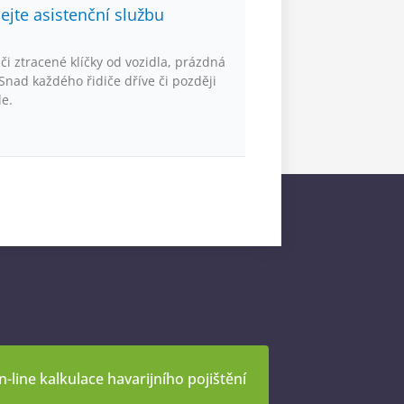
ejte asistenční službu
i ztracené klíčky od vozidla, prázdná
Snad každého řidiče dříve či později
le.
-line kalkulace havarijního pojištění