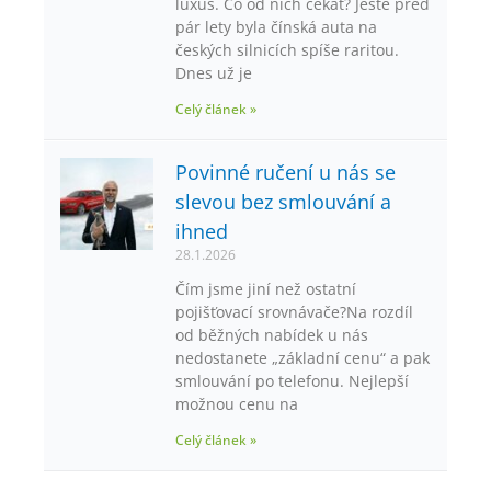
luxus. Co od nich čekat? Ještě před
pár lety byla čínská auta na
českých silnicích spíše raritou.
Dnes už je
Celý článek »
Povinné ručení u nás se
slevou bez smlouvání a
ihned
28.1.2026
Čím jsme jiní než ostatní
pojišťovací srovnávače?Na rozdíl
od běžných nabídek u nás
nedostanete „základní cenu“ a pak
smlouvání po telefonu. Nejlepší
možnou cenu na
Celý článek »