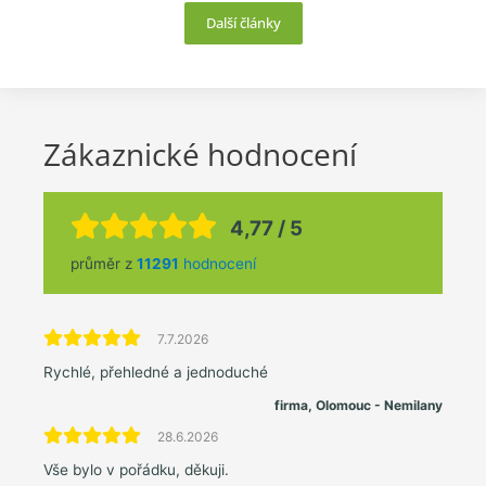
Další články
Zákaznické hodnocení
4,77 / 5
průměr z
11291
hodnocení
7.7.2026
Rychlé, přehledné a jednoduché
firma, Olomouc - Nemilany
28.6.2026
Vše bylo v pořádku, děkuji.