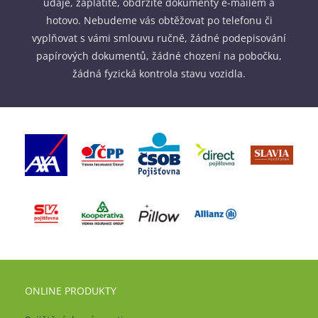
údaje, zaplatíte, obdržíte dokumenty e-mailem a
hotovo. Nebudeme vás obtěžovat po telefonu či
vyplňovat s vámi smlouvu ručně, žádné podepisování
papírových dokumentů, žádné chození na pobočku,
žádná fyzická kontrola stavu vozidla.
ONLINE PRODUKTY