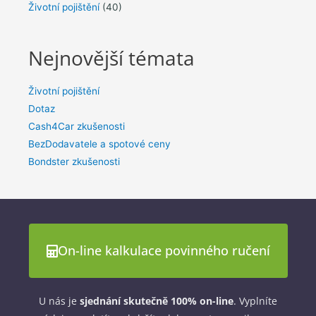
Životní pojištění
(40)
Nejnovější témata
Životní pojištění
Dotaz
Cash4Car zkušenosti
BezDodavatele a spotové ceny
Bondster zkušenosti
On-line kalkulace povinného ručení
U nás je
sjednání skutečně 100% on-line
. Vyplníte