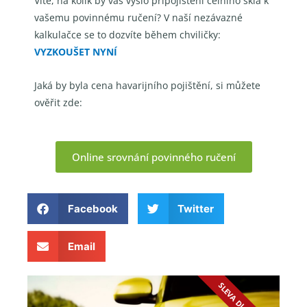
Víte, na kolik by vás vyšlo připojištění čelního skla k
vašemu povinnému ručení? V naší nezávazné
kalkulačce se to dozvíte během chviličky:
VYZKOUŠET NYNÍ
Jaká by byla cena havarijního pojištění, si můžete
ověřit zde:
Online srovnání povinného ručení
Facebook
Twitter
Email