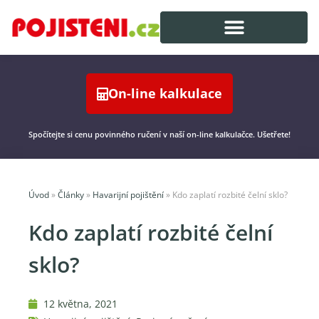
On-line kalkulace
Spočítejte si cenu povinného ručení v naší on-line kalkulačce. Ušetřete!
Úvod
»
Články
»
Havarijní pojištění
»
Kdo zaplatí rozbité čelní sklo?
Kdo zaplatí rozbité čelní
sklo?
12 května, 2021