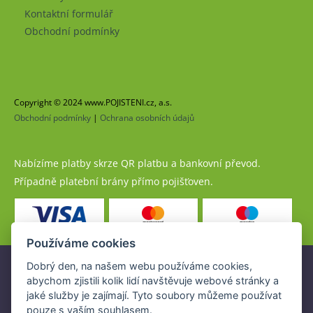
Kontaktní formulář
Obchodní podmínky
Copyright © 2024 www.POJISTENI.cz, a.s.
Obchodní podmínky
|
Ochrana osobních údajů
Nabízíme platby skrze QR platbu a bankovní převod.
Případně platební brány přímo pojišťoven.
Používáme cookies
Dobrý den, na našem webu používáme cookies,
Pojistné produkty jsou nabízeny společností
abychom zjistili kolik lidí navštěvuje webové stránky a
www.POJISTENI.cz, a.s. na základě platné licence České
jaké služby je zajímají. Tyto soubory můžeme používat
národní banky (ČNB).
pouze s vaším souhlasem.