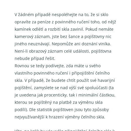
V žádném případě nespoléhejte na to, že si sklo
opravíte za peníze z povinného ručení toho, od nějž
kamínek odlétl a rozbití skla zavinil. Pokud nemáte
kamerový záznam, jste bez šance a pojišťovny nic
jiného neuznávají. Nepomůže ani doznání viníka.
Není-li obrazový záznam celé události, pojišťovna
nebude případ řešit.
Rovnou se tedy podívejte, zda máte u svého
vlastního povinného ručení i připojištění čelního
skla. V případě, že budete chtít použít své havarijní
pojištění, zamyslete se nad výší své spoluúčasti (ta
je uvedena jak procenticky, tak i minimální částkou,
kterou se pojištěný na platbě za výměnu skla
podílí). Dle statistik pojišťoven jsou tyto způsoby
nejvyužívanější k hrazení výměny čelního skla.