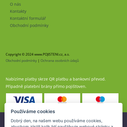
O nás
Kontakty
Kontaktní formulář
Obchodní podmínky
Copyright © 2024 www.POJISTENI.cz, a.s.
Obchodní podmínky
|
Ochrana osobních údajů
Nabízíme platby skrze QR platbu a bankovní převod.
Případně platební brány přímo pojišťoven.
Používáme cookies
Dobrý den, na našem webu používáme cookies,
Pojistné produkty jsou nabízeny společností
abychom zjistili kolik lidí navštěvuje webové stránky a