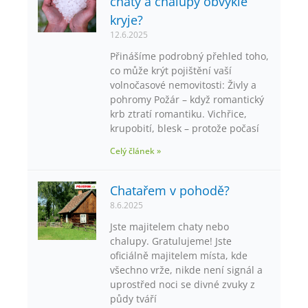
chaty a chalupy obvykle
kryje?
12.6.2025
Přinášíme podrobný přehled toho,
co může krýt pojištění vaší
volnočasové nemovitosti: Živly a
pohromy Požár – když romantický
krb ztratí romantiku. Vichřice,
krupobití, blesk – protože počasí
Celý článek »
Chatařem v pohodě?
8.6.2025
Jste majitelem chaty nebo
chalupy. Gratulujeme! Jste
oficiálně majitelem místa, kde
všechno vrže, nikde není signál a
uprostřed noci se divné zvuky z
půdy tváří