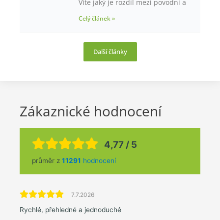
Víte jaký je rozdíl mezi povodní a
Celý článek »
Další články
Zákaznické hodnocení
4,77 / 5
průměr z
11291
hodnocení
7.7.2026
Rychlé, přehledné a jednoduché