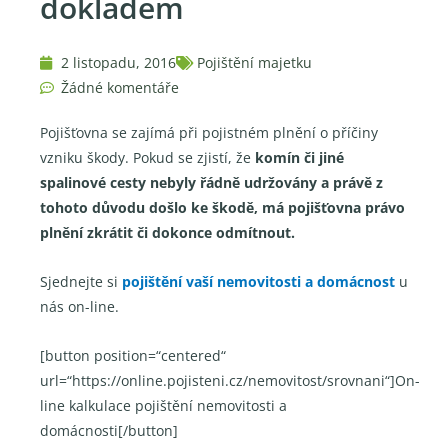
dokladem
2 listopadu, 2016
Pojištění majetku
Žádné komentáře
Pojišťovna se zajímá při pojistném plnění o příčiny
vzniku škody. Pokud se zjistí, že
komín či jiné
spalinové cesty nebyly řádně udržovány a právě z
tohoto důvodu došlo ke škodě, má pojišťovna právo
plnění zkrátit či dokonce odmítnout.
Sjednejte si
pojištění vaší nemovitosti a domácnost
u
nás on-line.
[button position=“centered“
url=“https://online.pojisteni.cz/nemovitost/srovnani“]On-
line kalkulace pojištění nemovitosti a
domácnosti[/button]