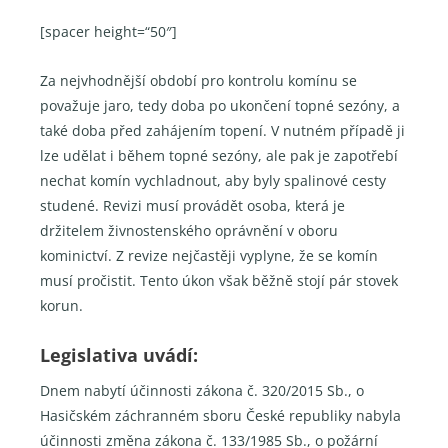
[spacer height=“50″]
Za nejvhodnější období pro kontrolu komínu se
považuje jaro, tedy doba po ukončení topné sezóny, a
také doba před zahájením topení. V nutném případě ji
lze udělat i během topné sezóny, ale pak je zapotřebí
nechat komín vychladnout, aby byly spalinové cesty
studené. Revizi musí provádět osoba, která je
držitelem živnostenského oprávnění v oboru
kominictví. Z revize nejčastěji vyplyne, že se komín
musí pročistit. Tento úkon však běžně stojí pár stovek
korun.
Legislativa uvádí:
Dnem nabytí účinnosti zákona č. 320/2015 Sb., o
Hasičském záchranném sboru České republiky nabyla
účinnosti změna zákona č. 133/1985 Sb., o požární