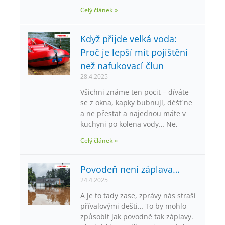
Celý článek »
Když přijde velká voda:
Proč je lepší mít pojištění
než nafukovací člun
28.4.2025
Všichni známe ten pocit – díváte
se z okna, kapky bubnují, déšť ne
a ne přestat a najednou máte v
kuchyni po kolena vody… Ne,
Celý článek »
Povodeň není záplava…
24.4.2025
A je to tady zase, zprávy nás straší
přívalovými dešti… To by mohlo
způsobit jak povodně tak záplavy.