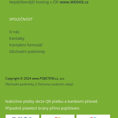
Nejoblíbenější hosting v ČR!
www.WEDOS.cz
SPOLEČNOST
O nás
Kontakty
Kontaktní formulář
Obchodní podmínky
Copyright © 2024 www.POJISTENI.cz, a.s.
Obchodní podmínky
|
Ochrana osobních údajů
Nabízíme platby skrze QR platbu a bankovní převod.
Případně platební brány přímo pojišťoven.