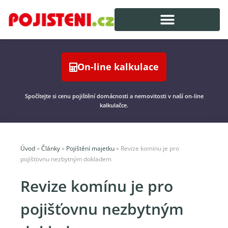
On-line kalkulace
Spočítejte si cenu pojištění domácnosti a nemovitosti v naší on-line
kalkulačce.
Úvod
»
Články
»
Pojištění majetku
»
Revize komínu je pro
pojišťovnu nezbytným dokladem
Revize komínu je pro
pojišťovnu nezbytným