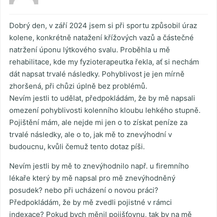
Dobrý den, v září 2024 jsem si při sportu způsobil úraz
kolene, konkrétně natažení křížových vazů a částečné
natržení úponu lýtkového svalu. Proběhla u mě
rehabilitace, kde my fyzioterapeutka řekla, ať si nechám
dát napsat trvalé následky. Pohyblivost je jen mírně
zhoršená, při chůzi úplně bez problémů.
Nevím jestli to udělat, předpokládám, že by mě napsali
omezení pohyblivosti kolenního kloubu lehkého stupně.
Pojištění mám, ale nejde mi jen o to získat peníze za
trvalé následky, ale o to, jak mě to znevýhodní v
budoucnu, kvůli čemuž tento dotaz píši.
Nevím jestli by mě to znevýhodnilo např. u firemního
lékaře který by mě napsal pro mě znevýhodněný
posudek? nebo při ucházení o novou práci?
Předpokládám, že by mě zvedli pojistné v rámci
indexace? Pokud bych měnil pojišťovnu, tak by na mě