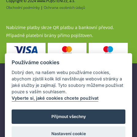
Copyright © 2024 www.POJISTENI.cz, a.s.
Obchodní podmínky
|
Ochrana osobních údajů
Nabízíme platby skrze QR platbu a bankovní převod.
Případně platební brány přímo pojišťoven.
Používáme cookies
Dobrý den, na našem webu používáme cookies,
Pojistné produkty jsou nabízeny společností
abychom zjistili kolik lidí navštěvuje webové stránky a
www.POJISTENI.cz, a.s. na základě platné licence České
jaké služby je zajímají. Tyto soubory můžeme používat
národní banky (ČNB).
pouze s vaším souhlasem.
Licence ČNB umožňuje www.POJISTENI.cz, a.s. poskytovat
Vyberte si, jaké cookies chcete používat
klientům finanční produkty a spolupracovat s pojišťovnami
v ČR.
Přijmout všechny
Nastavení cookie