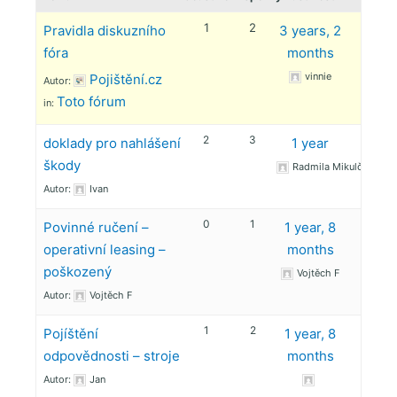
1
2
Pravidla diskuzního
3 years, 2
fóra
months
vinnie
Pojištění.cz
Autor:
Toto fórum
in:
2
3
doklady pro nahlášení
1 year
škody
Radmila Mikulčíková
Autor:
Ivan
0
1
Povinné ručení –
1 year, 8
operativní leasing –
months
poškozený
Vojtěch F
Autor:
Vojtěch F
1
2
Pojíštění
1 year, 8
odpovědnosti – stroje
months
Autor:
Jan