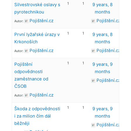
1
1
Silvestrovské oslavy s
9 years, 8
pyrotechnikou
months
Pojištění.cz
Pojištění.cz
Autor:
1
1
První lyžařské úrazy v
9 years, 8
Krkonoších
months
Pojištění.cz
Pojištění.cz
Autor:
1
1
Pojištění
9 years, 9
odpovědnosti
months
zaměstnance od
Pojištění.cz
ČSOB
Pojištění.cz
Autor:
1
1
Škoda z odpovědnosti
9 years, 9
i za milion čím dál
months
běžněji
Pojištění.cz