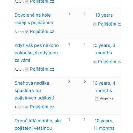
Pojištění.cz
Autor:
1
1
Dovolená na kole
10 years
raději s pojištěním
Pojištění.cz
Pojištění.cz
Autor:
1
1
Když váš pes někoho
10 years, 3
pokouše, škody jdou
months
za vámi
Pojištění.cz
Pojištění.cz
Autor:
2
2
Sněhová nadílka
10 years, 4
spustila vlnu
months
pojistných událostí
Angelika
Pojištění.cz
Autor:
1
1
Dronů létá mnoho, ale
10 years,
pojištění většinou
11 months