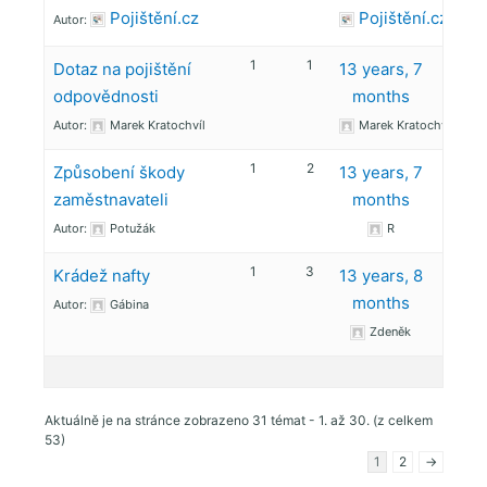
Pojištění.cz
Pojištění.cz
Autor:
1
1
Dotaz na pojištění
13 years, 7
odpovědnosti
months
Autor:
Marek Kratochvíl
Marek Kratochvíl
1
2
Způsobení škody
13 years, 7
zaměstnavateli
months
Autor:
Potužák
R
1
3
Krádež nafty
13 years, 8
months
Autor:
Gábina
Zdeněk
Aktuálně je na stránce zobrazeno 31 témat - 1. až 30. (z celkem
53)
1
2
→