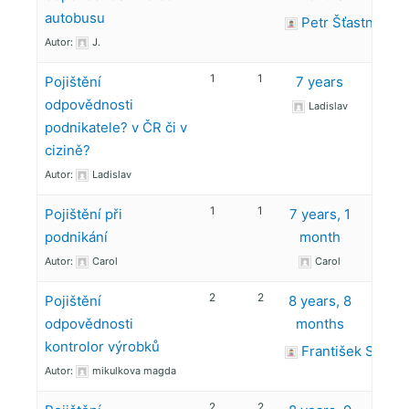
autobusu
Petr Šťastný
Autor:
J.
1
1
Pojištění
7 years
odpovědnosti
Ladislav
podnikatele? v ČR či v
cizině?
Autor:
Ladislav
1
1
Pojištění při
7 years, 1
podnikání
month
Autor:
Carol
Carol
2
2
Pojištění
8 years, 8
odpovědnosti
months
kontrolor výrobků
František Sýkor
Autor:
mikulkova magda
2
2