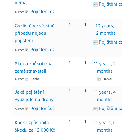
nemají
Pojištění.cz
Pojištění.cz
Autor:
1
1
Cyklisté ve většině
10 years,
případů nejsou
12 months
pojištěni
Pojištění.cz
Pojištění.cz
Autor:
1
1
Škoda způsobena
11 years, 2
zaměstnavateli
months
Autor:
Daniel
Daniel
1
1
Jaké pojištění
11 years, 4
využijete na drony
months
Pojištění.cz
Pojištění.cz
Autor:
1
1
Kočka způsobila
11 years, 5
škodu za 12 000 Kč
months