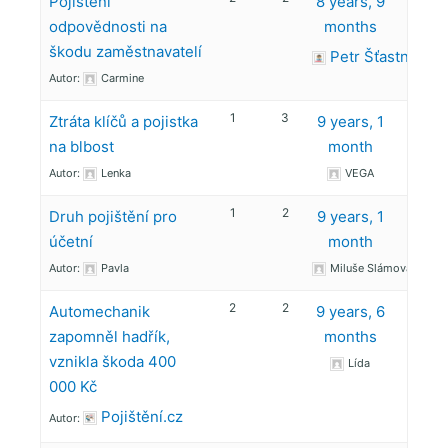
Pojištění
8 years, 9
odpovědnosti na
months
škodu zaměstnavatelí
Petr Šťastný
Autor:
Carmine
1
3
Ztráta klíčů a pojistka
9 years, 1
na blbost
month
Autor:
Lenka
VEGA
1
2
Druh pojištění pro
9 years, 1
účetní
month
Autor:
Pavla
Miluše Slámova
2
2
Automechanik
9 years, 6
zapomněl hadřík,
months
vznikla škoda 400
Lída
000 Kč
Pojištění.cz
Autor: