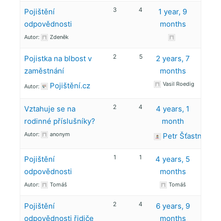
3
4
Pojištění
1 year, 9
odpovědnosti
months
Autor:
Zdeněk
2
5
Pojistka na blbost v
2 years, 7
zaměstnání
months
Vasil Roedig
Pojištění.cz
Autor:
2
4
Vztahuje se na
4 years, 1
rodinné příslušníky?
month
Autor:
anonym
Petr Šťastný
1
1
Pojištění
4 years, 5
odpovědnosti
months
Autor:
Tomáš
Tomáš
2
4
Pojištění
6 years, 9
odpovědnosti řidiče
months