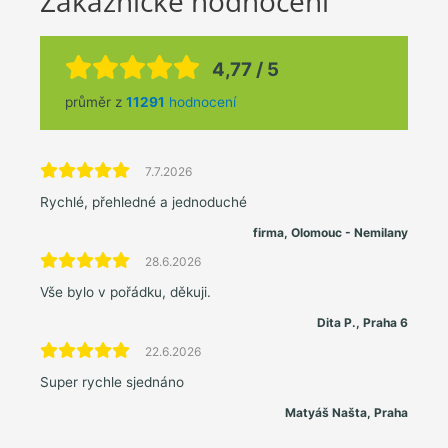
Zákaznické hodnocení
4,77 / 5
průměr z
11291
hodnocení
7.7.2026
Rychlé, přehledné a jednoduché
firma, Olomouc - Nemilany
28.6.2026
Vše bylo v pořádku, děkuji.
Dita P., Praha 6
22.6.2026
Super rychle sjednáno
Matyáš Našta, Praha