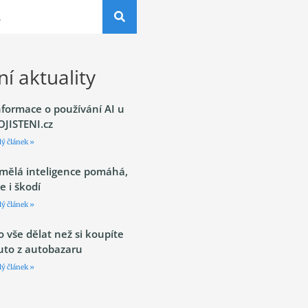
í aktuality
nformace o používání AI u
OJISTENI.cz
lý článek »
mělá inteligence pomáhá,
le i škodí
lý článek »
o vše dělat než si koupíte
uto z autobazaru
lý článek »