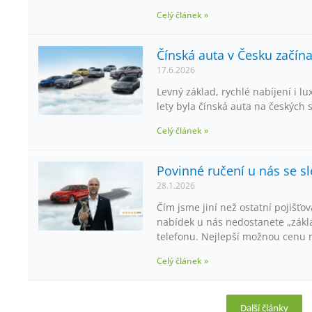
Celý článek »
Čínská auta v Česku začínaj
17.6.2026
Levný základ, rychlé nabíjení i lu
lety byla čínská auta na českých s
Celý článek »
Povinné ručení u nás se s
28.1.2026
Čím jsme jiní než ostatní pojišť
nabídek u nás nedostanete „zákl
telefonu. Nejlepší možnou cenu 
Celý článek »
Další články