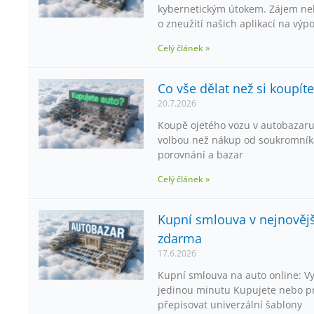
kybernetickým útokem. Zájem neb
o zneužití našich aplikací na výp
Celý článek »
Co vše dělat než si koupít
20.7.2026
Koupě ojetého vozu v autobazaru
volbou než nákup od soukromníka
porovnání a bazar
Celý článek »
Kupní smlouva v nejnovější
zdarma
17.6.2026
Kupní smlouva na auto online: Vy
jedinou minutu Kupujete nebo pr
přepisovat univerzální šablony