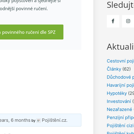
ídky pojišťoven a sjednejte si
Sleduj
odnější povinné ručení.
a povinného ručení dle SPZ
Aktuali
Cestovní poj
Články
(62)
Důchodové p
Havarijní poj
Hypotéky
(29
Investování
(
Nezařazené
Penzijní přip
ears, 6 months
Pojištění.cz
by
.
Pojištění ciz
Pojištění kyb