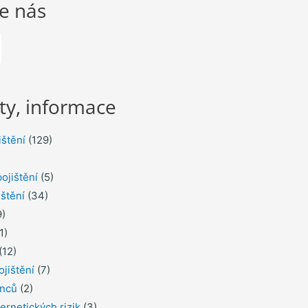
te nás
ty, informace
ištění
(129)
ojištění
(5)
ištění
(34)
)
1)
(12)
ojištění
(7)
inců
(2)
ernetických rizik
(3)