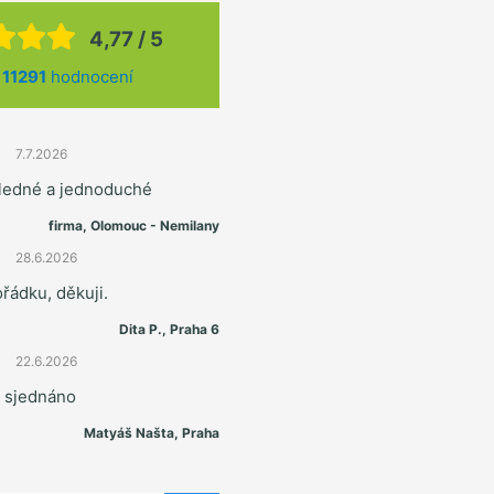
4,77 / 5
z
11291
hodnocení
7.7.2026
hledné a jednoduché
firma, Olomouc - Nemilany
28.6.2026
řádku, děkuji.
Dita P., Praha 6
22.6.2026
e sjednáno
Matyáš Našta, Praha