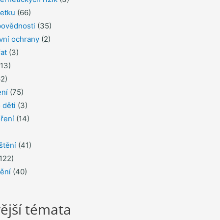
jetku
(66)
povědnosti
(35)
ávní ochrany
(2)
řat
(3)
13)
2)
ení
(75)
 děti
(3)
ření
(14)
štění
(41)
122)
tění
(40)
ější témata