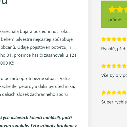
průměr 
zanechala bujará poslední noc roku.
 během Silvestra nejčastěji způsobuje
bčanů. Údaje pojišťoven potvrzují i
Rychlé, pře
ho 31. prosince hasiči zasahovali u 121
 000 Kč
Vše bylo v po
tu požárů oproti běžné situaci. Valná
achejtle, petardy a další pyrotechnika,
a dalších složek záchranného sboru
Super rychl
kých oslavách klienti nahlásili, patří
mými vandaly. Tyto případy hradíme v