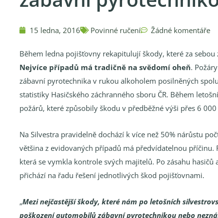
15 ledna, 2016
Povinné ručení
Žádné komentáře
Během ledna pojišťovny rekapitulují škody, které za sebou 
Nejvíce případů má tradičně na svědomí oheň
. Požáry
zábavní pyrotechnika v rukou alkoholem posilněných spoluo
statistiky Hasičského záchranného sboru ČR. Během letošní
požárů, které způsobily škodu v předběžné výši přes 6 000
Na Silvestra pravidelně dochází k více než 50% nárůstu poč
většina z evidovaných případů má předvídatelnou příčinu. R
která se vymkla kontrole svých majitelů. Po zásahu hasičů 
přichází na řadu řešení jednotlivých škod pojišťovnami.
„
Mezi nejčastější škody, které nám po letošních silvestrovs
poškození automobilů zábavní pyrotechnikou nebo nezná