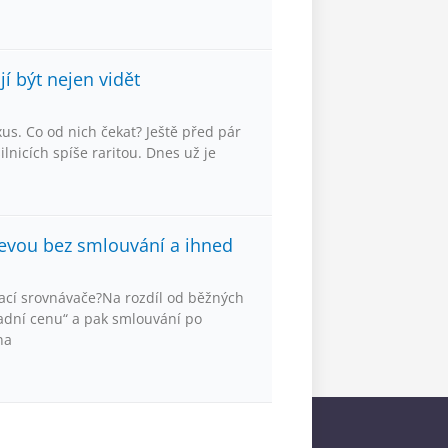
í být nejen vidět
xus. Co od nich čekat? Ještě před pár
ilnicích spíše raritou. Dnes už je
levou bez smlouvání a ihned
ovací srovnávače?Na rozdíl od běžných
adní cenu“ a pak smlouvání po
na