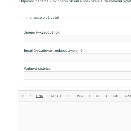
Odpověď na téma: Povinného ručení a poškození auta zábavní pyro
Informace o uživateli:
Jméno (vyžadováno):
Email (vyžadován, nebude zveřejněn):
Webová stránka: