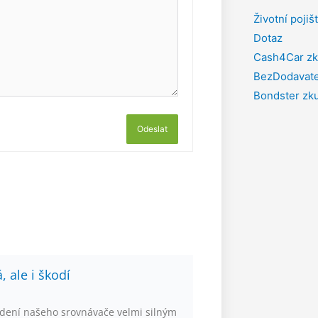
Životní pojiš
Dotaz
Cash4Car zk
BezDodavate
Bondster zk
Odeslat
 ale i škodí
dení našeho srovnávače velmi silným