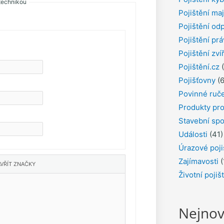
technikou
Pojištění ma
Pojištění od
Pojištění pr
Pojištění zví
Pojištění.cz
(
Pojišťovny
(6
Povinné ruč
Produkty pro
Stavební spo
Události
(41)
Úrazové poji
Zajímavosti
(
Životní pojiš
Nejnov