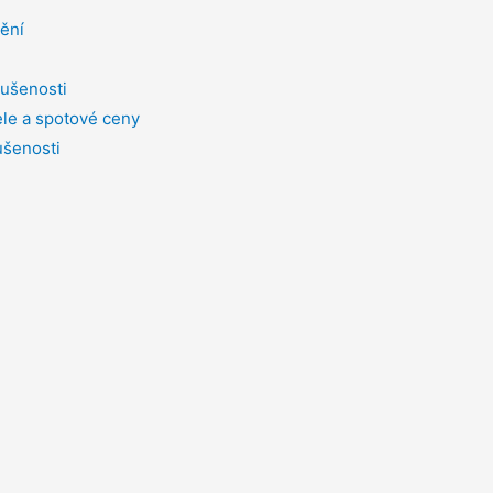
tění
ušenosti
le a spotové ceny
ušenosti