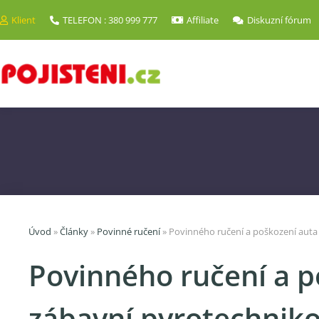
Klient
TELEFON : 380 999 777
Affiliate
Diskuzní fórum
Úvod
»
Články
»
Povinné ručení
»
Povinného ručení a poškození auta
Povinného ručení a p
zábavní pyrotechnik