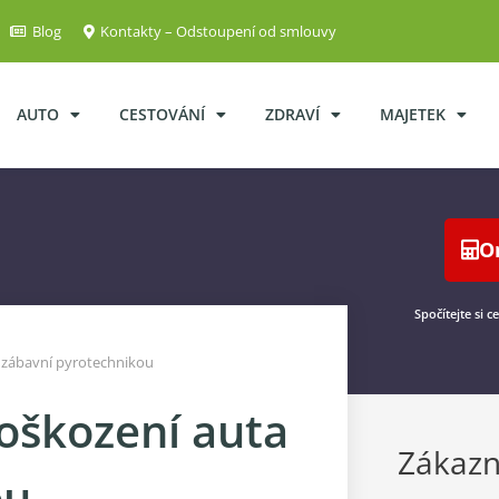
Blog
Kontakty – Odstoupení od smlouvy
AUTO
CESTOVÁNÍ
ZDRAVÍ
MAJETEK
O
Spočítejte si 
 zábavní pyrotechnikou
oškození auta
Zákazn
ou