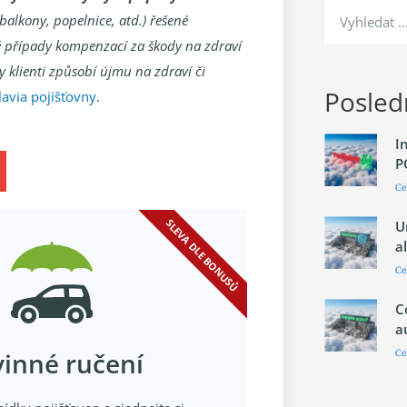
balkony, popelnice, atd.) řešené
ké případy kompenzací za škody na zdraví
y klienti způsobí újmu na zdraví či
Posledn
lavia pojišťovny
.
I
P
Ce
SLEVA DLE BONUSŮ
U
a
Ce
C
a
inné ručení
Ce