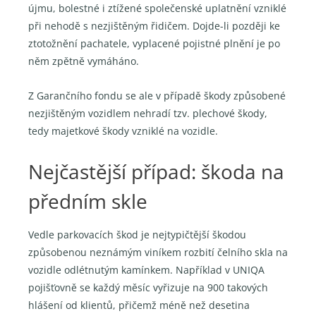
újmu, bolestné i ztížené společenské uplatnění vzniklé
při nehodě s nezjištěným řidičem. Dojde-li později ke
ztotožnění pachatele, vyplacené pojistné plnění je po
něm zpětně vymáháno.
Z Garančního fondu se ale v případě škody způsobené
nezjištěným vozidlem nehradí tzv. plechové škody,
tedy majetkové škody vzniklé na vozidle.
Nejčastější případ: škoda na
předním skle
Vedle parkovacích škod je nejtypičtější škodou
způsobenou neznámým viníkem rozbití čelního skla na
vozidle odlétnutým kamínkem. Například v UNIQA
pojišťovně se každý měsíc vyřizuje na 900 takových
hlášení od klientů, přičemž méně než desetina