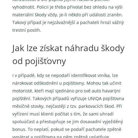
vyhodnotit. Policii je třeba přivolat bez ohledu na výši
materiální škody vždy, je-li někdo při události zraněn.
Takový případ je nejzávažnější a pachateli hrozí vážný
trestní postih.
Jak lze získat náhradu škody
od pojišťovny
I v případě, kdy se nepodaří identifikovat viníka, lze
nárokovat odškodnění u pojišťovny. Mohou tak učinit
motoristé, kteří mají sjednáno pro své auto havarijní
pojištění. Takových případů vyřizuje UNIQA pojišťovna
měsíčně stovky, nejčastěji z tzv. parkovacích škod. Při
vyřízení musí klienti počítat s tím, že sami uhradí
spoluúčast a přestupňuje se jim dosavadní vyježděný
bonus. To neplatí, pokud se podaří pachatele zpětně
vypátrat a pojišťovna na něm zpětně uplatňuje