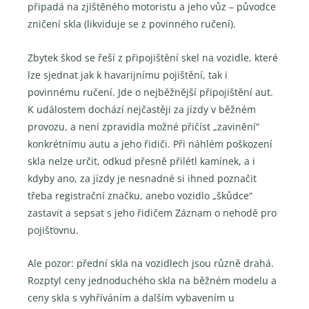
připadá na zjištěného motoristu a jeho vůz – původce
zničení skla (likviduje se z povinného ručení).
Zbytek škod se řeší z připojištění skel na vozidle, které
lze sjednat jak k havarijnímu pojištění, tak i
povinnému ručení. Jde o nejběžnější připojištění aut.
K událostem dochází nejčastěji za jízdy v běžném
provozu, a není zpravidla možné přičíst „zavinění“
konkrétnímu autu a jeho řidiči. Při náhlém poškození
skla nelze určit, odkud přesně přilétl kamínek, a i
kdyby ano, za jízdy je nesnadné si ihned poznačit
třeba registrační značku, anebo vozidlo „škůdce“
zastavit a sepsat s jeho řidičem Záznam o nehodě pro
pojišťovnu.
Ale pozor: přední skla na vozidlech jsou různě drahá.
Rozptyl ceny jednoduchého skla na běžném modelu a
ceny skla s vyhříváním a dalším vybavením u