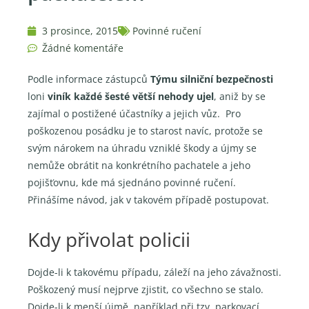
3 prosince, 2015
Povinné ručení
Žádné komentáře
Podle informace zástupců
Týmu silniční bezpečnosti
loni
viník každé šesté větší nehody ujel
, aniž by se
zajímal o postižené účastníky a jejich vůz. Pro
poškozenou posádku je to starost navíc, protože se
svým nárokem na úhradu vzniklé škody a újmy se
nemůže obrátit na konkrétního pachatele a jeho
pojišťovnu, kde má sjednáno povinné ručení.
Přinášíme návod, jak v takovém případě postupovat.
Kdy přivolat policii
Dojde-li k takovému případu, záleží na jeho závažnosti.
Poškozený musí nejprve zjistit, co všechno se stalo.
Dojde-li k menší újmě, například při tzv. parkovací