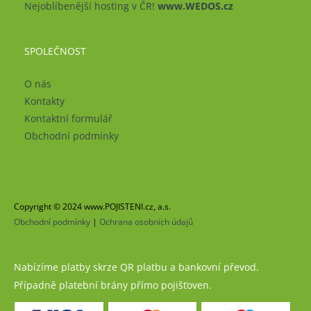
Nejoblíbenější hosting v ČR!
www.WEDOS.cz
SPOLEČNOST
O nás
Kontakty
Kontaktní formulář
Obchodní podmínky
Copyright © 2024 www.POJISTENI.cz, a.s.
Obchodní podmínky
|
Ochrana osobních údajů
Nabízíme platby skrze QR platbu a bankovní převod.
Případně platební brány přímo pojišťoven.