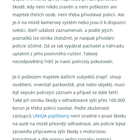
škodě, kdy není nikdo zraněn a není poškozen ani
majetek třetích osob, není třeba přivolávat policii. Ale
je-li na místě kamerový systém nebo jsou-li k dispozici
svědci, kteří událost zaznamenali, a podle jejich
poznatků lze viníka ztotožnit, je naopak přivolání
policie účelné. Dá se tak vypátrat pachatel a náhradu
uplatnit z jeho povinného ručení. Takový
nezodpovědný řidič je navíc policisty pokutován.
Je-li poškozen majetek dalších subjektů (např. sloup
osvětlení, inventář parkoviště, plot nebo objekt), musí
být sepsán policejní záznam a případ se dále šetří.
Také při vzniku škody v odhadované výši přes 100.000
korun je třeba policii zavolat. Podle zkušenosti
zástupců
UNIQA pojišťovny
není snadné v praxi škodu
na autě na místě přesněji odhadnout, ale policie bývá
zpravidla připravena výši škody s motoristou
konzultovat a dle popisu jejího rozsahu pomoci