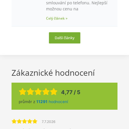
smlouvání po telefonu. Nejlepší
možnou cenu na
Celý článek »
Další články
Zákaznické hodnocení
4,77 / 5
průměr z
11291
hodnocení
7.7.2026