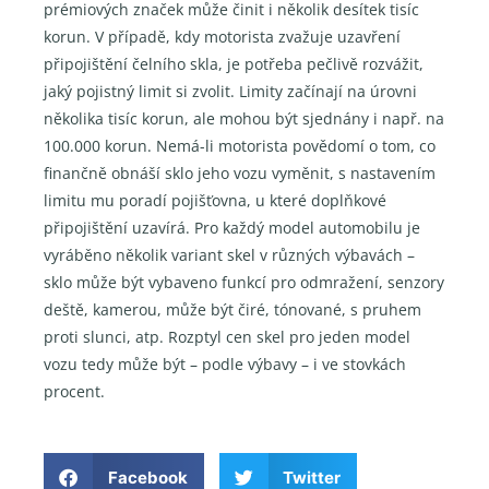
prémiových značek může činit i několik desítek tisíc
korun. V případě, kdy motorista zvažuje uzavření
připojištění čelního skla, je potřeba pečlivě rozvážit,
jaký pojistný limit si zvolit. Limity začínají na úrovni
několika tisíc korun, ale mohou být sjednány i např. na
100.000 korun. Nemá-li motorista povědomí o tom, co
finančně obnáší sklo jeho vozu vyměnit, s nastavením
limitu mu poradí pojišťovna, u které doplňkové
připojištění uzavírá. Pro každý model automobilu je
vyráběno několik variant skel v různých výbavách –
sklo může být vybaveno funkcí pro odmražení, senzory
deště, kamerou, může být čiré, tónované, s pruhem
proti slunci, atp. Rozptyl cen skel pro jeden model
vozu tedy může být – podle výbavy – i ve stovkách
procent.
Facebook
Twitter