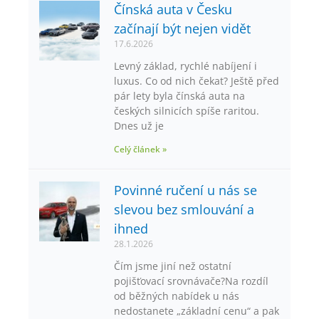
Čínská auta v Česku
začínají být nejen vidět
17.6.2026
Levný základ, rychlé nabíjení i
luxus. Co od nich čekat? Ještě před
pár lety byla čínská auta na
českých silnicích spíše raritou.
Dnes už je
Celý článek »
Povinné ručení u nás se
slevou bez smlouvání a
ihned
28.1.2026
Čím jsme jiní než ostatní
pojišťovací srovnávače?Na rozdíl
od běžných nabídek u nás
nedostanete „základní cenu“ a pak