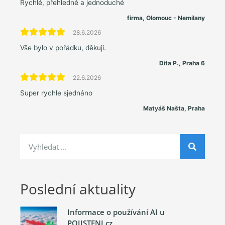
Rychlé, přehledné a jednoduché
firma, Olomouc - Nemilany
28.6.2026
Vše bylo v pořádku, děkuji.
Dita P., Praha 6
22.6.2026
Super rychle sjednáno
Matyáš Našta, Praha
Poslední aktuality
Informace o používání AI u
POJISTENI.cz