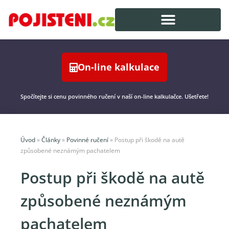
On-line kalkulace
Spočítejte si cenu povinného ručení v naší on-line kalkulačce. Ušetřete!
Úvod
»
Články
»
Povinné ručení
»
Postup při škodě na autě
způsobené neznámým pachatelem
Postup při škodě na autě
způsobené neznámým
pachatelem