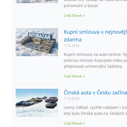
porovnání a bazar
Celý článek »
Kupní smlouva v nejnovější
zdarma
17.6.2026
Kupní smlouva na auto online: Vy
jedinou minutu Kupujete nebo pr
přepisovat univerzální šablony
Celý článek »
Čínská auta v Česku začínaj
17.6.2026
Levný základ, rychlé nabíjení i lu
lety byla čínská auta na českých s
Celý článek »