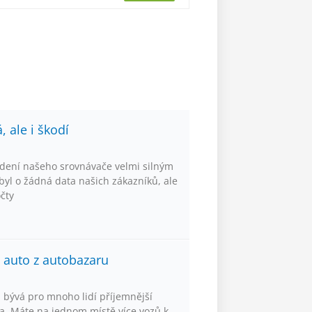
 ale i škodí
dení našeho srovnávače velmi silným
yl o žádná data našich zákazníků, ale
očty
e auto z autobazaru
 bývá pro mnoho lidí příjemnější
. Máte na jednom místě více vozů k