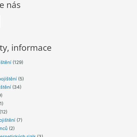
te nás
ty, informace
ištění
(129)
ojištění
(5)
ištění
(34)
)
1)
(12)
ojištění
(7)
inců
(2)
ernetických rizik
(3)