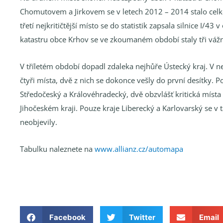
Chomutovem a Jirkovem se v letech 2012 – 2014 stalo celke
třetí nejkritičtější místo se do statistik zapsala silnice I/4
katastru obce Krhov se ve zkoumaném období staly tři váž
V tříletém období dopadl zdaleka nejhůře Ústecký kraj. V n
čtyři místa, dvě z nich se dokonce vešly do první desítky. P
Středočeský a Královéhradecký, dvě obzvlášť kritická míst
Jihočeském kraji. Pouze kraje Liberecký a Karlovarský se v 
neobjevily.
Tabulku naleznete na
www.allianz.cz/automapa
Facebook
Twitter
Email