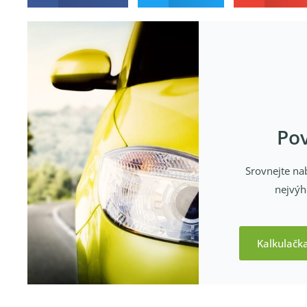
Pov
Srovnejte nab
nejvýh
Kalkulačk