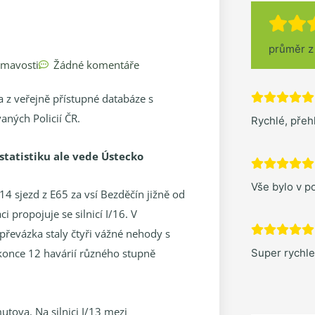
průměr 
ímavosti
Žádné komentáře
za z veřejně přístupné databáze s
aných Policií ČR.
Rychlé, pře
statistiku ale vede Ústecko
Vše bylo v po
4 sjezd z E65 za vsí Bezděčín jižně od
i propojuje se silnicí I/16. V
epřevázka staly čtyři vážné nehody s
Super rychl
konce 12 havárií různého stupně
tova. Na silnici I/13 mezi