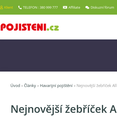
Klient
TELEFON : 380 999 777
Affiliate
Diskuzní fórum
Úvod
»
Články
»
Havarijní pojištění
»
Nejnovější žebříček A
Nejnovější žebříček A