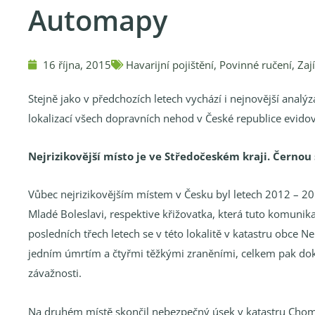
Automapy
16 října, 2015
Havarijní pojištění
,
Povinné ručení
,
Zaj
Stejně jako v předchozích letech vychází i nejnovější analý
lokalizací všech dopravních nehod v České republice evidov
Nejrizikovější místo je ve Středočeském kraji. Černou 
Vůbec nejrizikovějším místem v Česku byl letech 2012 – 201
Mladé Boleslavi, respektive křižovatka, která tuto komunikac
posledních třech letech se v této lokalitě v katastru obce N
jedním úmrtím a čtyřmi těžkými zraněními, celkem pak do
závažnosti.
Na druhém místě skončil nebezpečný úsek v katastru Chomu