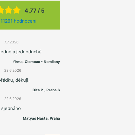
4,77 / 5
z
11291
hodnocení
7.7.2026
hledné a jednoduché
firma, Olomouc - Nemilany
28.6.2026
řádku, děkuji.
Dita P., Praha 6
22.6.2026
e sjednáno
Matyáš Našta, Praha