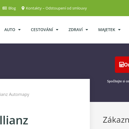
Blog
Kontakty – Odstoupení od smlouvy
AUTO
CESTOVÁNÍ
ZDRAVÍ
MAJETEK
O
Spočítejte si 
llianz Automapy
llianz
Zákazn