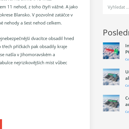
m 11 nehod, z toho čtyři vážné. A jako
3 v okrese Blansko. V pozvolné zatáčce v
né nehody a šest nehod celkem.
Posledn
ejnebezpečnější dvacítce obsadil hned
I
o třech příčkách pak obsadily kraje
P
a se našla v Jihomoravském a
Ce
tabulce nejrizikovějších míst vůbec
U
a
Ce
C
a
Ce