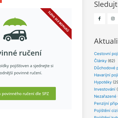
Sleduj
SLEVA DLE BONUSŮ
Aktuali
inné ručení
Cestovní poj
Články
(62)
ídky pojišťoven a sjednejte si
Důchodové p
odnější povinné ručení.
Havarijní poj
Hypotéky
(29
Investování
(
a povinného ručení dle SPZ
Nezařazené
Penzijní přip
Pojištění ciz
Pojištění kyb