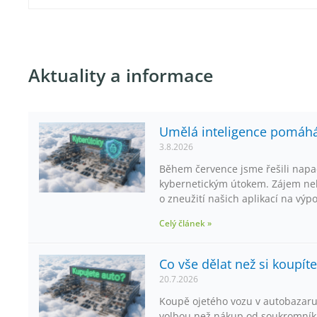
Aktuality a informace
Umělá inteligence pomáhá,
3.8.2026
Během července jsme řešili napa
kybernetickým útokem. Zájem neb
o zneužití našich aplikací na výp
Celý článek »
Co vše dělat než si koupít
20.7.2026
Koupě ojetého vozu v autobazaru
volbou než nákup od soukromníka