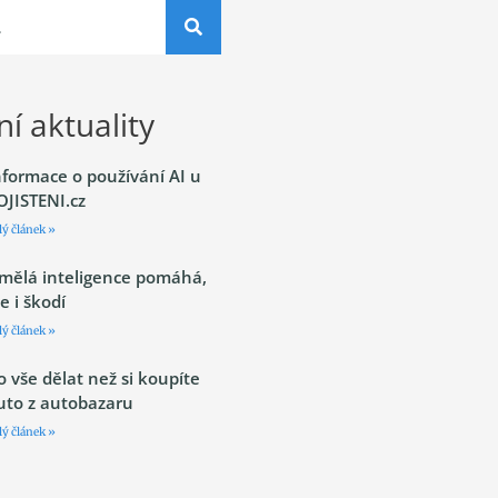
í aktuality
nformace o používání AI u
OJISTENI.cz
lý článek »
mělá inteligence pomáhá,
le i škodí
lý článek »
o vše dělat než si koupíte
uto z autobazaru
lý článek »