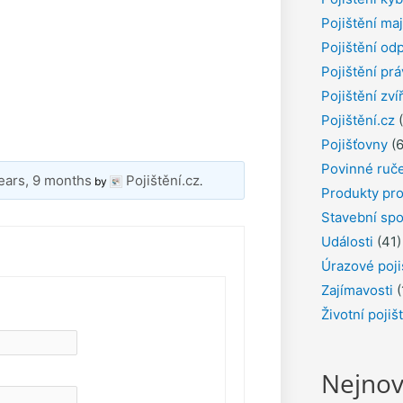
Pojištění ma
Pojištění od
Pojištění pr
Pojištění zví
Pojištění.cz
(
Pojišťovny
(6
Povinné ruč
ears, 9 months
Pojištění.cz
by
.
Produkty pro
Stavební spo
Události
(41)
Úrazové poji
Zajímavosti
(
Životní pojiš
Nejnov