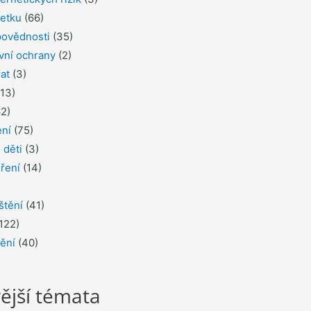
jetku
(66)
povědnosti
(35)
ávní ochrany
(2)
řat
(3)
13)
2)
ení
(75)
 děti
(3)
ření
(14)
štění
(41)
122)
tění
(40)
ější témata