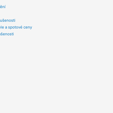
tění
ušenosti
le a spotové ceny
ušenosti