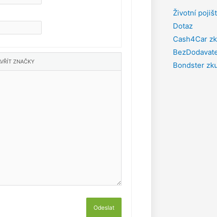
Životní pojiš
Dotaz
Cash4Car zk
BezDodavate
Bondster zk
Odeslat