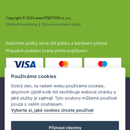
Copyright © 2024 www.POJISTENI.cz, a.s.
Obchodní podmínky
|
Ochrana osobních údajů
Nabízíme platby skrze QR platbu a bankovní převod.
Případně platební brány přímo pojišťoven.
Používáme cookies
Dobrý den, na našem webu používáme cookies,
Pojistné produkty jsou nabízeny společností
abychom zjistili kolik lidí navštěvuje webové stránky a
www.POJISTENI.cz, a.s. na základě platné licence České
jaké služby je zajímají. Tyto soubory můžeme používat
národní banky (ČNB).
pouze s vaším souhlasem.
Licence ČNB umožňuje www.POJISTENI.cz, a.s. poskytovat
Vyberte si, jaké cookies chcete používat
klientům finanční produkty a spolupracovat s pojišťovnami
v ČR.
Přijmout všechny