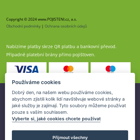
Copyright © 2024 www.POJISTENI.cz, a.s.
Obchodní podmínky
|
Ochrana osobních údajů
Nabízíme platby skrze QR platbu a bankovní převod.
Případně platební brány přímo pojišťoven.
Používáme cookies
Dobrý den, na našem webu používáme cookies,
Pojistné produkty jsou nabízeny společností
abychom zjistili kolik lidí navštěvuje webové stránky a
www.POJISTENI.cz, a.s. na základě platné licence České
jaké služby je zajímají. Tyto soubory můžeme používat
národní banky (ČNB).
pouze s vaším souhlasem.
Licence ČNB umožňuje www.POJISTENI.cz, a.s. poskytovat
Vyberte si, jaké cookies chcete používat
klientům finanční produkty a spolupracovat s pojišťovnami
v ČR.
Přijmout všechny