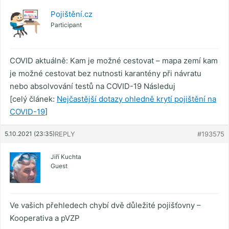
Pojištění.cz
Participant
COVID aktuálně: Kam je možné cestovat – mapa zemí kam
je možné cestovat bez nutnosti karantény při návratu
nebo absolvování testů na COVID-19 Následuj
[celý článek:
Nejčastější dotazy ohledně krytí pojištění na
COVID-19
]
5.10.2021 (23:35)
REPLY
#193575
Jiří Kuchta
Guest
Ve vašich přehledech chybí dvě důležité pojišťovny –
Kooperativa a pVZP