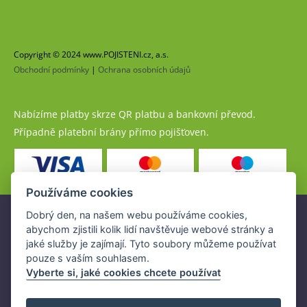
Copyright © 2024 www.POJISTENI.cz, a.s.
Obchodní podmínky
|
Ochrana osobních údajů
Nabízíme platby skrze QR platbu a bankovní převod.
Případně platební brány přímo pojišťoven.
Používáme cookies
Dobrý den, na našem webu používáme cookies,
Pojistné produkty jsou nabízeny společností
abychom zjistili kolik lidí navštěvuje webové stránky a
www.POJISTENI.cz, a.s. na základě platné licence České
jaké služby je zajímají. Tyto soubory můžeme používat
národní banky (ČNB).
pouze s vaším souhlasem.
Licence ČNB umožňuje www.POJISTENI.cz, a.s. poskytovat
Vyberte si, jaké cookies chcete používat
klientům finanční produkty a spolupracovat s pojišťovnami
v ČR.