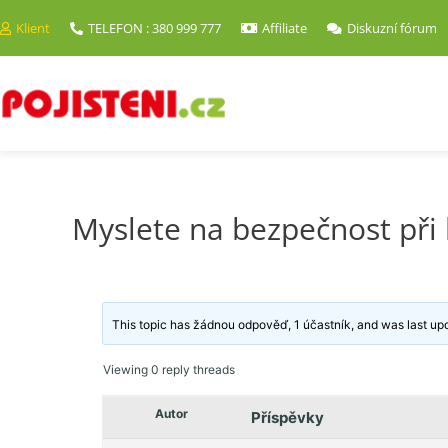
Klient
TELEFON : 380 999 777
Affiliate
Diskuzní fórum
Myslete na bezpečnost při
This topic has žádnou odpověď, 1 účastník, and was last u
Viewing 0 reply threads
Autor
Příspěvky