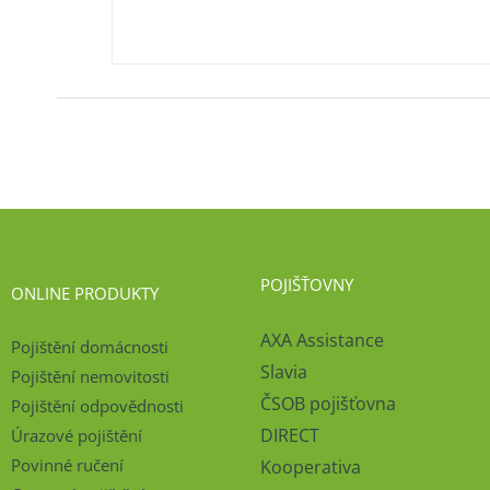
POJIŠŤOVNY
ONLINE PRODUKTY
AXA Assistance
Pojištění domácnosti
Slavia
Pojištění nemovitosti
ČSOB pojišťovna
Pojištění odpovědnosti
DIRECT
Úrazové pojištění
Povinné ručení
Kooperativa