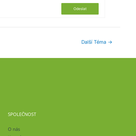
Odeslat
Další Téma
→
SPOLEČNOST
O nás