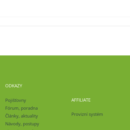
ODKAZY
AFFILIATE
Pojišťovny
Fórum, poradna
Provizní systém
Články, aktuality
Návody, postupy