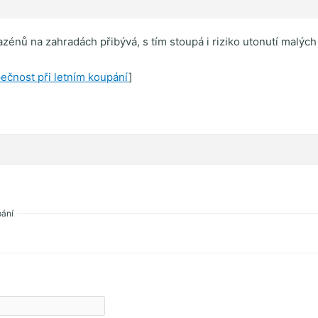
azénů na zahradách přibývá, s tím stoupá i riziko utonutí malých
ečnost při letním koupání
]
pání