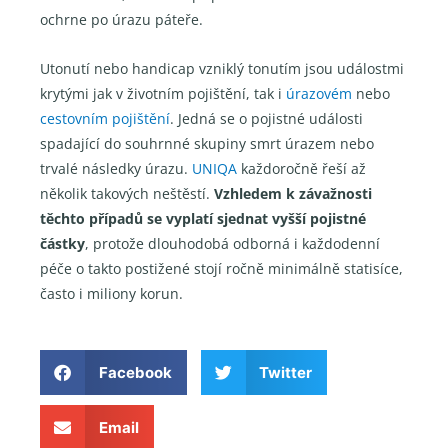
ochrne po úrazu páteře.
Utonutí nebo handicap vzniklý tonutím jsou událostmi
krytými jak v životním pojištění, tak i
úrazovém
nebo
cestovním pojištění
. Jedná se o pojistné události
spadající do souhrnné skupiny smrt úrazem nebo
trvalé následky úrazu.
UNIQA
každoročně řeší až
několik takových neštěstí.
Vzhledem k závažnosti
těchto případů se vyplatí sjednat vyšší pojistné
částky
, protože dlouhodobá odborná i každodenní
péče o takto postižené stojí ročně minimálně statisíce,
často i miliony korun.
Facebook
Twitter
Email