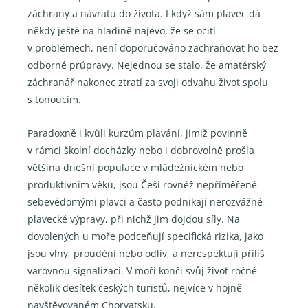
záchrany a návratu do života. I když sám plavec dá
někdy ještě na hladině najevo, že se ocitl
v problémech, není doporučováno zachraňovat ho bez
odborné průpravy. Nejednou se stalo, že amatérský
záchranář nakonec ztratí za svoji odvahu život spolu
s tonoucím.
Paradoxně i kvůli kurzům plavání, jimiž povinně
v rámci školní docházky nebo i dobrovolně prošla
většina dnešní populace v mládežnickém nebo
produktivním věku, jsou Češi rovněž nepřiměřeně
sebevědomými plavci a často podnikají nerozvážné
plavecké výpravy, při nichž jim dojdou síly. Na
dovolených u moře podceňují specifická rizika, jako
jsou vlny, proudění nebo odliv, a nerespektují příliš
varovnou signalizaci. V moři končí svůj život ročně
několik desítek českých turistů, nejvíce v hojně
navštěvovaném Chorvatsku.