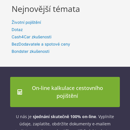
Nejnovější témata
Životní pojištění
Dotaz
Cash4Car zkušenosti
BezDodavatele a spotové ceny
Bondster zkušenosti
On-line kalkulace cestovního
pojištění
U nás je
sjednání skutečně 100% on-line
. Vyplníte
údaje, zaplatíte, obdržíte dokumenty e-mailem