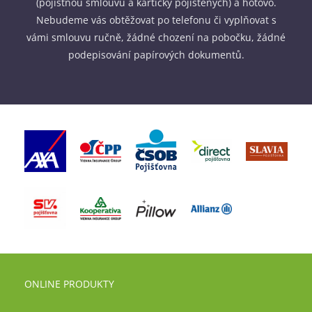
(pojistnou smlouvu a kartičky pojištěných) a hotovo.
Nebudeme vás obtěžovat po telefonu či vyplňovat s
vámi smlouvu ručně, žádné chození na pobočku, žádné
podepisování papírových dokumentů.
ONLINE PRODUKTY