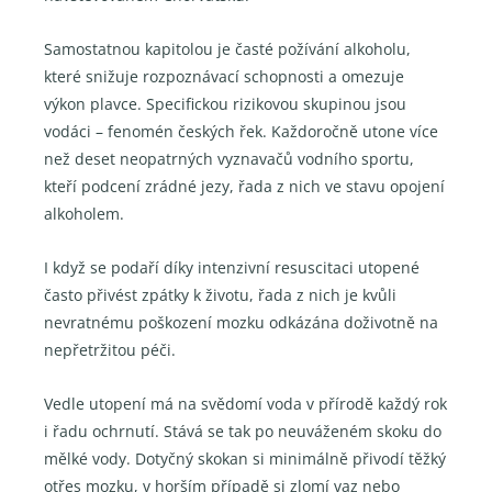
Samostatnou kapitolou je časté požívání alkoholu,
které snižuje rozpoznávací schopnosti a omezuje
výkon plavce. Specifickou rizikovou skupinou jsou
vodáci – fenomén českých řek. Každoročně utone více
než deset neopatrných vyznavačů vodního sportu,
kteří podcení zrádné jezy, řada z nich ve stavu opojení
alkoholem.
I když se podaří díky intenzivní resuscitaci utopené
často přivést zpátky k životu, řada z nich je kvůli
nevratnému poškození mozku odkázána doživotně na
nepřetržitou péči.
Vedle utopení má na svědomí voda v přírodě každý rok
i řadu ochrnutí. Stává se tak po neuváženém skoku do
mělké vody. Dotyčný skokan si minimálně přivodí těžký
otřes mozku, v horším případě si zlomí vaz nebo