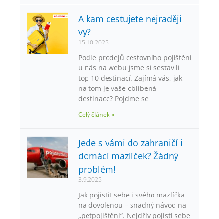
A kam cestujete nejraději
vy?
15.10.2025
Podle prodejů cestovního pojištění
u nás na webu jsme si sestavili
top 10 destinací. Zajímá vás, jak
na tom je vaše oblíbená
destinace? Pojďme se
Celý článek »
Jede s vámi do zahraničí i
domácí mazlíček? Žádný
problém!
3.9.2025
Jak pojistit sebe i svého mazlíčka
na dovolenou – snadný návod na
„petpojištění“. Nejdřív pojisti sebe