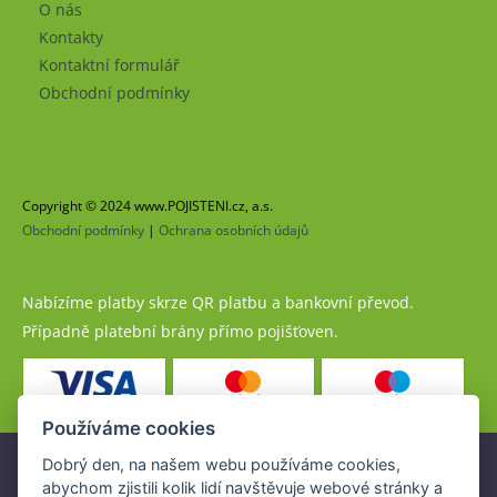
O nás
Kontakty
Kontaktní formulář
Obchodní podmínky
Copyright © 2024 www.POJISTENI.cz, a.s.
Obchodní podmínky
|
Ochrana osobních údajů
Nabízíme platby skrze QR platbu a bankovní převod.
Případně platební brány přímo pojišťoven.
Používáme cookies
Dobrý den, na našem webu používáme cookies,
Pojistné produkty jsou nabízeny společností
abychom zjistili kolik lidí navštěvuje webové stránky a