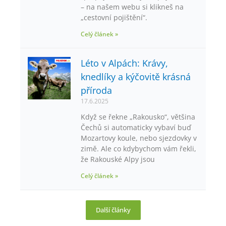
– na našem webu si klikneš na
„cestovní pojištění“.
Celý článek »
Léto v Alpách: Krávy,
knedlíky a kýčovitě krásná
příroda
17.6.2025
Když se řekne „Rakousko“, většina
Čechů si automaticky vybaví buď
Mozartovy koule, nebo sjezdovky v
zimě. Ale co kdybychom vám řekli,
že Rakouské Alpy jsou
Celý článek »
Další články