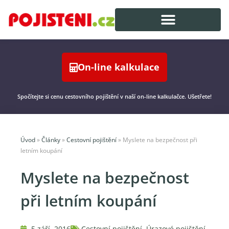
On-line kalkulace
Spočítejte si cenu cestovního pojištění v naší on-line kalkulačce. Ušetřete!
Úvod
»
Články
»
Cestovní pojištění
»
Myslete na bezpečnost při
letním koupání
Myslete na bezpečnost
při letním koupání
5 září, 2016
Cestovní pojištění
,
Úrazové pojištění