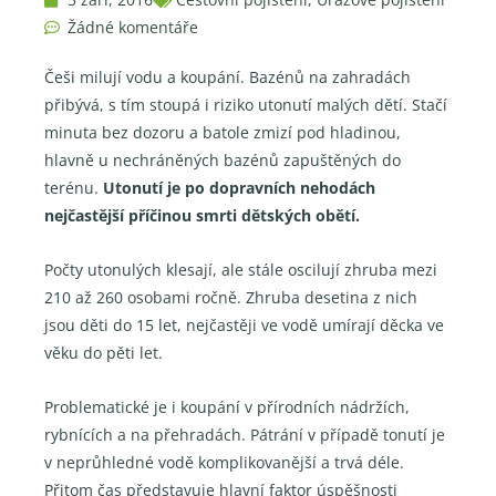
Žádné komentáře
Češi milují vodu a koupání. Bazénů na zahradách
přibývá, s tím stoupá i riziko utonutí malých dětí. Stačí
minuta bez dozoru a batole zmizí pod hladinou,
hlavně u nechráněných bazénů zapuštěných do
terénu.
Utonutí je po dopravních nehodách
nejčastější příčinou smrti dětských obětí.
Počty utonulých klesají, ale stále oscilují zhruba mezi
210 až 260 osobami ročně. Zhruba desetina z nich
jsou děti do 15 let, nejčastěji ve vodě umírají děcka ve
věku do pěti let.
Problematické je i koupání v přírodních nádržích,
rybnících a na přehradách. Pátrání v případě tonutí je
v neprůhledné vodě komplikovanější a trvá déle.
Přitom čas představuje hlavní faktor úspěšnosti