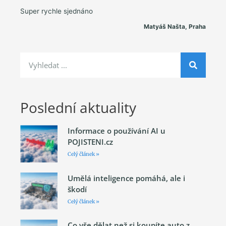
Super rychle sjednáno
Matyáš Našta, Praha
Poslední aktuality
Informace o používání AI u
POJISTENI.cz
Celý článek »
Umělá inteligence pomáhá, ale i
škodí
Celý článek »
Co vše dělat než si koupíte auto z