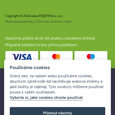
Copyright © 2024 www.POJISTENI.cz, a.s.
Obchodní podmínky
|
Ochrana osobních údajů
Nabízíme platby skrze QR platbu a bankovní převod.
Případně platební brány přímo pojišťoven.
Používáme cookies
Dobrý den, na našem webu používáme cookies,
Pojistné produkty jsou nabízeny společností
abychom zjistili kolik lidí navštěvuje webové stránky a
www.POJISTENI.cz, a.s. na základě platné licence České
jaké služby je zajímají. Tyto soubory můžeme používat
národní banky (ČNB).
pouze s vaším souhlasem.
Licence ČNB umožňuje www.POJISTENI.cz, a.s. poskytovat
Vyberte si, jaké cookies chcete používat
klientům finanční produkty a spolupracovat s pojišťovnami
v ČR.
Přijmout všechny