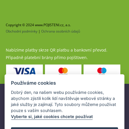
Copyright © 2024 www.POJISTENI.cz, a.s.
Obchodní podmínky
|
Ochrana osobních údajů
Nabízíme platby skrze QR platbu a bankovní převod.
Případně platební brány přímo pojišťoven.
Používáme cookies
Dobrý den, na našem webu používáme cookies,
Pojistné produkty jsou nabízeny společností
abychom zjistili kolik lidí navštěvuje webové stránky a
www.POJISTENI.cz, a.s. na základě platné licence České
jaké služby je zajímají. Tyto soubory můžeme používat
národní banky (ČNB).
pouze s vaším souhlasem.
Licence ČNB umožňuje www.POJISTENI.cz, a.s. poskytovat
Vyberte si, jaké cookies chcete používat
klientům finanční produkty a spolupracovat s pojišťovnami