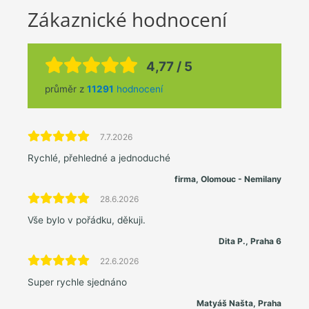
Zákaznické hodnocení
4,77 / 5
průměr z
11291
hodnocení
7.7.2026
Rychlé, přehledné a jednoduché
firma, Olomouc - Nemilany
28.6.2026
Vše bylo v pořádku, děkuji.
Dita P., Praha 6
22.6.2026
Super rychle sjednáno
Matyáš Našta, Praha