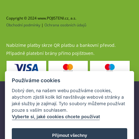
Copyright © 2024 www.POJISTENI.cz, a.s.
Obchodní podmínky
|
Ochrana osobních údajů
Nabízíme platby skrze QR platbu a bankovní převod.
Případně platební brány přímo pojišťoven.
Používáme cookies
Dobrý den, na našem webu používáme cookies,
Pojistné produkty jsou nabízeny společností
abychom zjistili kolik lidí navštěvuje webové stránky a
www.POJISTENI.cz, a.s. na základě platné licence České
jaké služby je zajímají. Tyto soubory můžeme používat
národní banky (ČNB).
pouze s vaším souhlasem.
Licence ČNB umožňuje www.POJISTENI.cz, a.s. poskytovat
Vyberte si, jaké cookies chcete používat
klientům finanční produkty a spolupracovat s pojišťovnami
v ČR.
Přijmout všechny