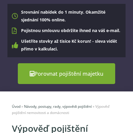
Srovnání nabídek do 1 minuty. Okamžité
sjednání 100% online.
Pojistnou smlouvu obdržíte ihned na váš e-mail.
Ušetříte stovky až tisíce Kč korun! - sleva vidět
přímo v kalkulaci.
Porovnat pojištění majetku
Úvod
»
Návody, postupy, rady, výpovědi pojištění
»
Výpověď
pojištění nemovitosti a domácnosti
Výpověď pojištění