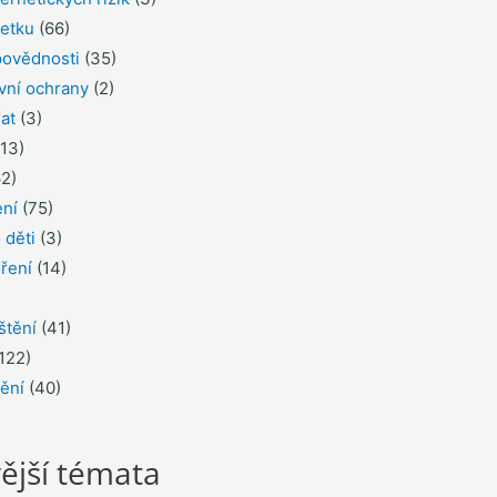
jetku
(66)
povědnosti
(35)
ávní ochrany
(2)
řat
(3)
13)
2)
ení
(75)
 děti
(3)
ření
(14)
štění
(41)
122)
tění
(40)
ější témata