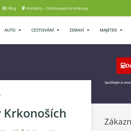
Blog
Kontakty – Odstoupení od smlouvy
AUTO
CESTOVÁNÍ
ZDRAVÍ
MAJETEK
O
Spočítejte si cen
h
v Krkonoších
Zákazn