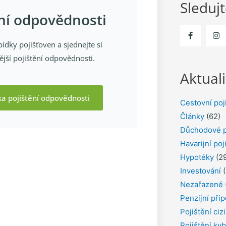
Sleduj
ění odpovědnosti
ídky pojišťoven a sjednejte si
jší pojištění odpovědnosti.
Aktuali
ka pojištění odpovědnosti
Cestovní poj
Články
(62)
Důchodové p
Havarijní poj
Hypotéky
(29
Investování
(
Nezařazené
Penzijní přip
Pojištění ciz
Pojištění kyb