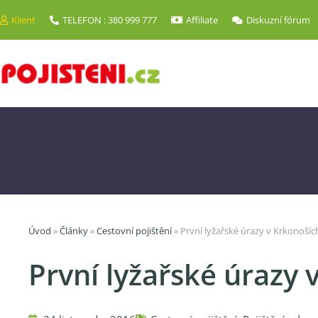
Klient
TELEFON : 380 999 777
Affiliate
Diskuzní fórum
Úvod
»
Články
»
Cestovní pojištění
»
První lyžařské úrazy v Krkonošíc
První lyžařské úrazy 