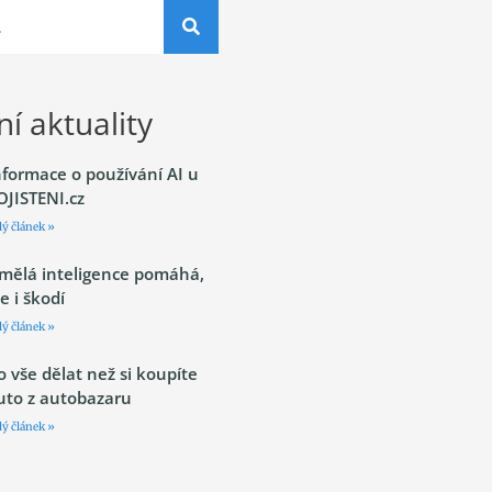
í aktuality
nformace o používání AI u
OJISTENI.cz
lý článek »
mělá inteligence pomáhá,
le i škodí
lý článek »
o vše dělat než si koupíte
uto z autobazaru
lý článek »