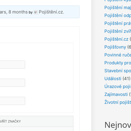
Pojištění ma
ars, 8 months
Pojištění.cz
by
.
Pojištění od
Pojištění pr
Pojištění zví
Pojištění.cz
(
Pojišťovny
(6
Povinné ruč
Produkty pro
Stavební spo
Události
(41)
Úrazové poji
Zajímavosti
(
Životní pojiš
Nejnov