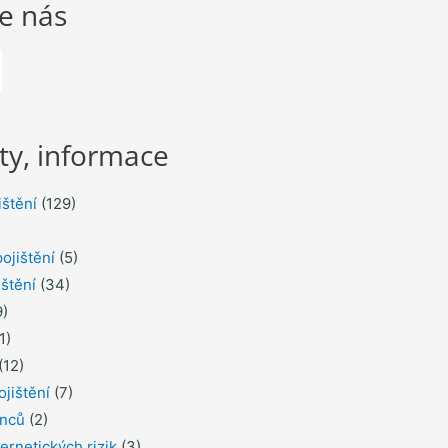
te nás
ty, informace
ištění
(129)
ojištění
(5)
ištění
(34)
)
1)
(12)
ojištění
(7)
inců
(2)
ernetických rizik
(3)