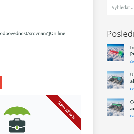
Posledn
cz/odpovednost/srovnani“]On-line
I
P
Ce
U
a
Ce
C
SLEVA AŽ 30 %
a
Ce