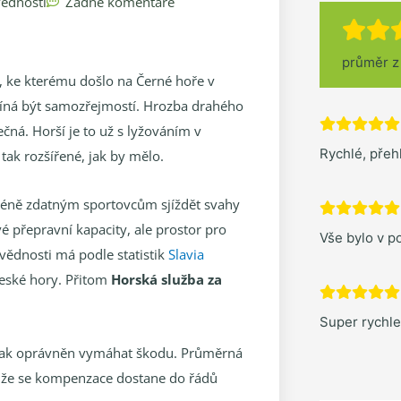
vědnosti
Žádné komentáře
průměr 
y, ke kterému došlo na Černé hoře v
číná být samozřejmostí. Hrozba drahého
čná. Horší je to už s lyžováním v
Rychlé, pře
tak rozšířené, jak by mělo.
méně zdatným sportovcům sjíždět svahy
vé přepravní kapacity, ale prostor pro
Vše bylo v po
vědnosti má podle statistik
Slavia
české hory. Přitom
Horská služba za
Super rychl
je pak oprávněn vymáhat škodu. Průměrná
, že se kompenzace dostane do řádů