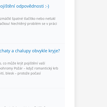
jištění odpovědnosti :-)
ezmáčkl špatné tlačítko nebo neťukl
ívačkou! Nechtěný problém se v práci
chaty a chalupy obvykle kryje?
 co může krýt pojištění vaší
 pohromy Požár – když romantický krb
ití, blesk – protože počasí