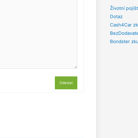
Životní pojiš
Dotaz
Cash4Car zk
BezDodavate
Bondster zk
Odeslat