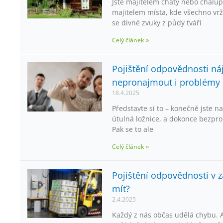
Jste majitelem chaty nebo chalupy
majitelem místa, kde všechno vrž
se divné zvuky z půdy tváří
Celý článek »
Pojištění odpovědnosti náj
nepronajmout i problémy
18.4.2025
Představte si to – konečně jste na
útulná ložnice, a dokonce bezpro
Pak se to ale
Celý článek »
Pojištění odpovědnosti v z
mít?
2.4.2025
Každý z nás občas udělá chybu. A 