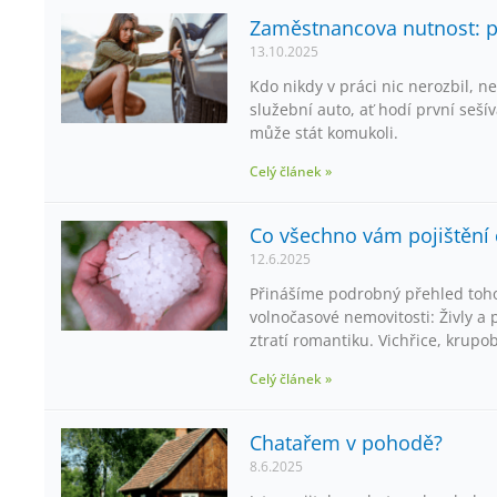
Zaměstnancova nutnost: po
13.10.2025
Kdo nikdy v práci nic nerozbil, n
služební auto, ať hodí první seš
může stát komukoli.
Celý článek »
Co všechno vám pojištění 
12.6.2025
Přinášíme podrobný přehled toho,
volnočasové nemovitosti: Živly a
ztratí romantiku. Vichřice, krupob
Celý článek »
Chatařem v pohodě?
8.6.2025