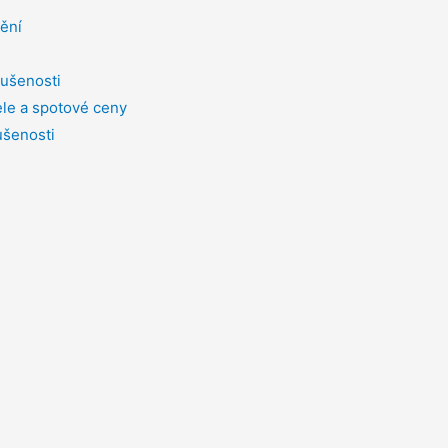
tění
ušenosti
le a spotové ceny
ušenosti