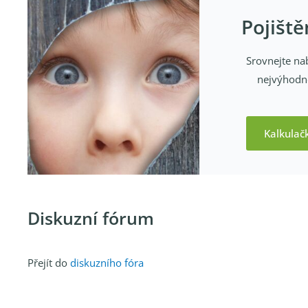
Pojišt
Srovnejte nab
nejvýhodně
Kalkulač
Diskuzní fórum
Přejít do
diskuzního fóra