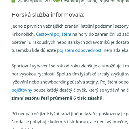
24 listopadu, 2016
Cestovní pojištění
,
Pojištění odpo
Horská služba informovala:
Jedno z prvních vážnějších zranění letošní podzimní sezon
Krkonoších.
Cestovní pojištění
na hory do zahraniční už za
ošetření u rakouských nebo italských zdravotníků je dostate
tuzemsku kde důležité
pojištění odpovědnosti
není zdaleka 
Sportovní vybavení se rok od roku zlepšuje a umožňuje i 
hor vysokou rychlostí. Spolu s tím lyžařské areály zvyšují s
lyžování nebo snowboarding zůstává stejný. Pojištění odpo
pojišťovny
pouze každý desátý člověk, který se vydává na 
zimní sezónu řeší průměrně 6 tisíc zásahů.
Při neopatrné jízdě lyžař srazí jiného lyžaře, poškozený 
škoda se pohybuje kolem 5 tisíc korun, ale není výjimečné