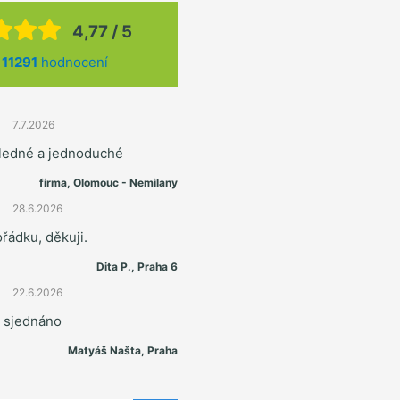
4,77 / 5
z
11291
hodnocení
7.7.2026
hledné a jednoduché
firma, Olomouc - Nemilany
28.6.2026
řádku, děkuji.
Dita P., Praha 6
22.6.2026
e sjednáno
Matyáš Našta, Praha