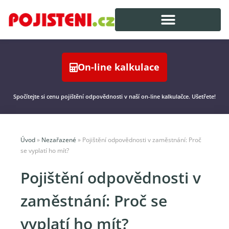
On-line kalkulace
Spočítejte si cenu pojištění odpovědnosti v naší on-line kalkulačce. Ušetřete!
Úvod
»
Nezařazené
»
Pojištění odpovědnosti v zaměstnání: Proč
se vyplatí ho mít?
Pojištění odpovědnosti v
zaměstnání: Proč se
vyplatí ho mít?