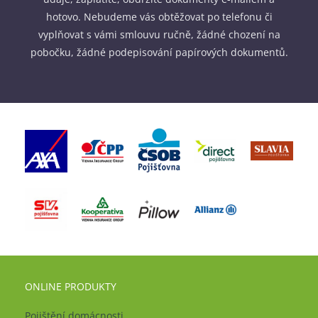
hotovo. Nebudeme vás obtěžovat po telefonu či
vyplňovat s vámi smlouvu ručně, žádné chození na
pobočku, žádné podepisování papírových dokumentů.
ONLINE PRODUKTY
Pojištění domácnosti