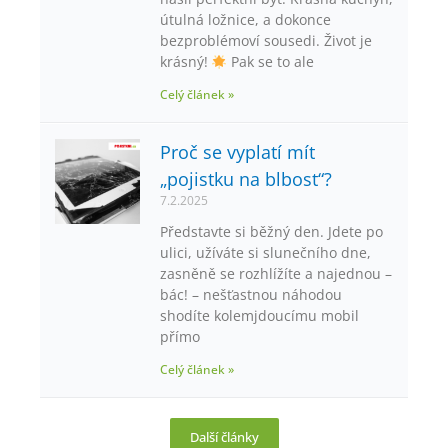
útulná ložnice, a dokonce
bezproblémoví sousedi. Život je
krásný!
Pak se to ale
Celý článek »
Proč se vyplatí mít
„pojistku na blbost“?
7.2.2025
Představte si běžný den. Jdete po
ulici, užíváte si slunečního dne,
zasněně se rozhlížíte a najednou –
bác! – nešťastnou náhodou
shodíte kolemjdoucímu mobil
přímo
Celý článek »
Další články