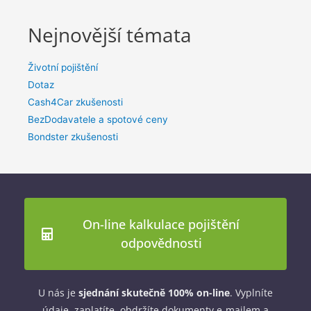
Nejnovější témata
Životní pojištění
Dotaz
Cash4Car zkušenosti
BezDodavatele a spotové ceny
Bondster zkušenosti
On-line kalkulace pojištění
odpovědnosti
U nás je
sjednání skutečně 100% on-line
. Vyplníte
údaje, zaplatíte, obdržíte dokumenty e-mailem a