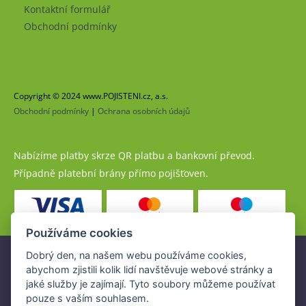
Kontaktní formulář
Obchodní podmínky
Copyright © 2024 www.POJISTENI.cz, a.s.
Obchodní podmínky
|
Ochrana osobních údajů
Nabízíme platby skrze QR platbu a bankovní převod.
Případně platební brány přímo pojišťoven.
Používáme cookies
Dobrý den, na našem webu používáme cookies,
Pojistné produkty jsou nabízeny společností
abychom zjistili kolik lidí navštěvuje webové stránky a
www.POJISTENI.cz, a.s. na základě platné licence České
jaké služby je zajímají. Tyto soubory můžeme používat
národní banky (ČNB).
pouze s vaším souhlasem.