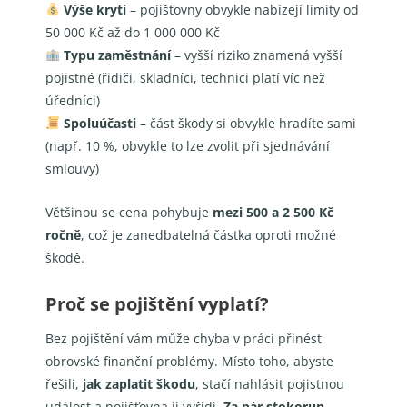
Výše krytí
– pojišťovny obvykle nabízejí limity od
50 000 Kč až do 1 000 000 Kč
Typu zaměstnání
– vyšší riziko znamená vyšší
pojistné (řidiči, skladníci, technici platí víc než
úředníci)
Spoluúčasti
– část škody si obvykle hradíte sami
(např. 10 %, obvykle to lze zvolit při sjednávání
smlouvy)
Většinou se cena pohybuje
mezi 500 a 2 500 Kč
ročně
, což je zanedbatelná částka oproti možné
škodě.
Proč se pojištění vyplatí?
Bez pojištění vám může chyba v práci přinést
obrovské finanční problémy. Místo toho, abyste
řešili,
jak zaplatit škodu
, stačí nahlásit pojistnou
událost a pojišťovna ji vyřídí.
Za pár stokorun