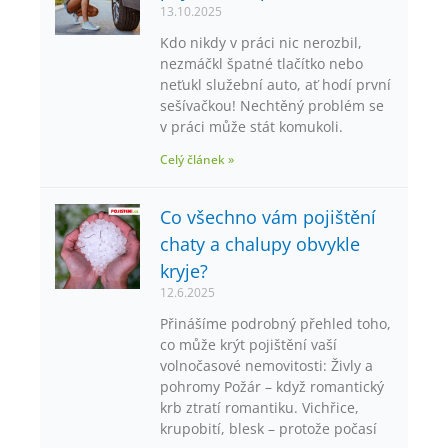
13.10.2025
Kdo nikdy v práci nic nerozbil,
nezmáčkl špatné tlačítko nebo
neťukl služební auto, ať hodí první
sešívačkou! Nechtěný problém se
v práci může stát komukoli.
Celý článek »
Co všechno vám pojištění
chaty a chalupy obvykle
kryje?
12.6.2025
Přinášíme podrobný přehled toho,
co může krýt pojištění vaší
volnočasové nemovitosti: Živly a
pohromy Požár – když romantický
krb ztratí romantiku. Vichřice,
krupobití, blesk – protože počasí