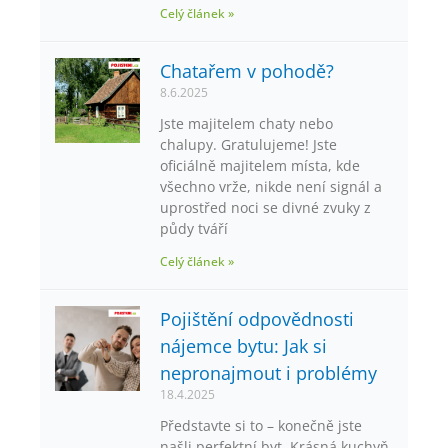
Celý článek »
Chatařem v pohodě?
8.6.2025
Jste majitelem chaty nebo
chalupy. Gratulujeme! Jste
oficiálně majitelem místa, kde
všechno vrže, nikde není signál a
uprostřed noci se divné zvuky z
půdy tváří
Celý článek »
Pojištění odpovědnosti
nájemce bytu: Jak si
nepronajmout i problémy
18.4.2025
Představte si to – konečně jste
našli perfektní byt. Krásná kuchyň,