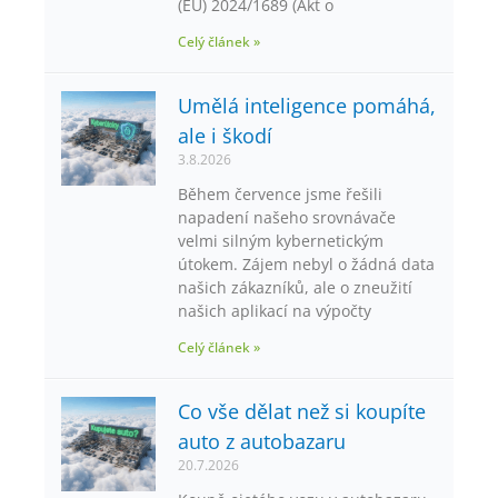
(EU) 2024/1689 (Akt o
Celý článek »
Umělá inteligence pomáhá,
ale i škodí
3.8.2026
Během července jsme řešili
napadení našeho srovnávače
velmi silným kybernetickým
útokem. Zájem nebyl o žádná data
našich zákazníků, ale o zneužití
našich aplikací na výpočty
Celý článek »
Co vše dělat než si koupíte
auto z autobazaru
20.7.2026