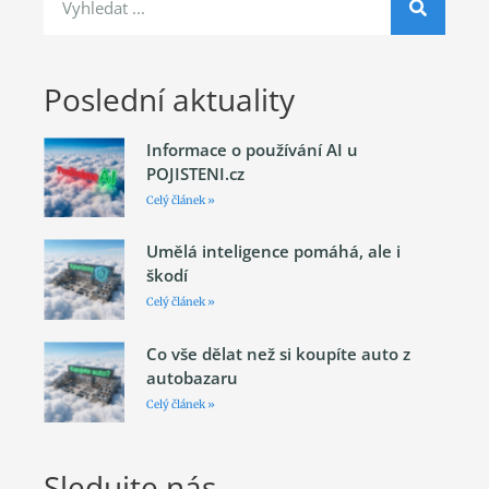
Poslední aktuality
Informace o používání AI u
POJISTENI.cz
Celý článek »
Umělá inteligence pomáhá, ale i
škodí
Celý článek »
Co vše dělat než si koupíte auto z
autobazaru
Celý článek »
Sledujte nás