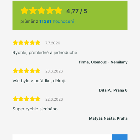
4,77 / 5
průměr z
11291
hodnocení
7.7.2026
Rychlé, přehledné a jednoduché
firma, Olomouc - Nemilany
28.6.2026
Vše bylo v pořádku, děkuji.
Dita P., Praha 6
22.6.2026
Super rychle sjednáno
Matyáš Našta, Praha