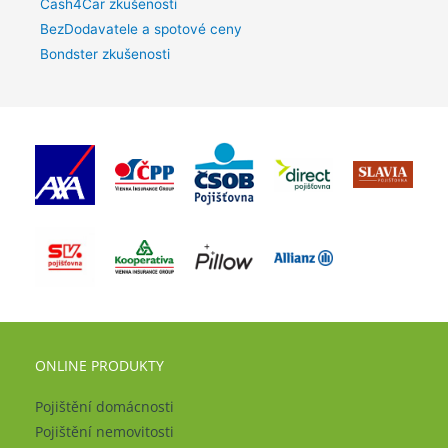
Cash4Car zkušenosti
BezDodavatele a spotové ceny
Bondster zkušenosti
ONLINE PRODUKTY
Pojištění domácnosti
Pojištění nemovitosti