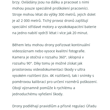
brzy. Ovládány jsou na dálku a pracovat s nimi
mohou pouze speciálně proškolení pracovníci.
Stroje mohou létat do výšky 300 metrů, jejich dolet
je až 2 000 metrů. Tichý provoz dronů zajišťují
speciální střídavé motory a vysokokapacitní baterie
na jedno nabití vydrží létat i více jak 20 minut.
Během letu mohou drony pořizovat kontinuální
videozáznam nebo vysoce kvalitní fotografie.
Kamera je otočná v rozsahu 360°, sklopná v
rozsahu 90°. Díky tomu je možné získat jak
prostorovou videodokumentaci škody v ultra
vysokém rozlišení (tzv. 4K rozlišení), tak i snímky s
poměrovou kalibrací pro určení rozměrů poškození.
Obojí významně pomůže k rychlému a
jednoduchému vyřešení škody.
Drony podléhají pravidlům a přísné regulaci Úřadu