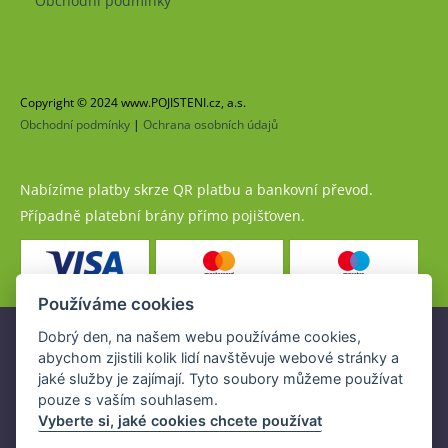
Obchodní podmínky
Copyright © 2024 www.POJISTENI.cz, a.s.
Obchodní podmínky
|
Ochrana osobních údajů
Nabízíme platby skrze QR platbu a bankovní převod.
Případně platební brány přímo pojišťoven.
Používáme cookies
Dobrý den, na našem webu používáme cookies,
Pojistné produkty jsou nabízeny společností
abychom zjistili kolik lidí navštěvuje webové stránky a
www.POJISTENI.cz, a.s. na základě platné licence České
jaké služby je zajímají. Tyto soubory můžeme používat
národní banky (ČNB).
pouze s vaším souhlasem.
Licence ČNB umožňuje www.POJISTENI.cz, a.s. poskytovat
Vyberte si, jaké cookies chcete používat
klientům finanční produkty a spolupracovat s pojišťovnami