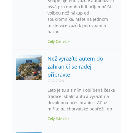
Koupě ojetého vozu v autobazaru
bývá pro mnoho lidí příjemnější
volbou než nákup od
soukromníka. Máte na jednom
místě více vozů k porovnání a
bazar
Celý článek »
Než vyrazíte autem do
zahraničí se raději
připravte
20.7.2026
Léto je tu a s ním i oblíbená česká
tradice, sbalit auto a vyrazit na
dovolenou přes hranice. Ať už
míříte na chorvatské pobřeží, do
Celý článek »