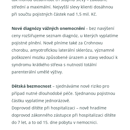
střední a maximální. Nejvyšší slevy klienti dosáhnou
při součtu pojistných částek nad 1,5 mil. Kč.
Nové diagnózy vážných onemocnění
– bez navýšení
ceny rozšiřujeme seznam diagnóz, u kterých vyplatíme
pojistné plnění. Nově plníme také za Crohnovu
chorobu, amyotrofickou laterální sklerózu, významné
poškození mozku způsobené úrazem a stavy vedoucí k
syndromu krátkého střeva s nutností totální
parenterální umělé výživy.
Dětská bezmocnost
– sjednáváme nové riziko pro
případ nutné dlouhodobé péče. Sjednanou pojistnou
částku vyplatíme jednorázově.
Doprovod dítěte při hospitalizaci – nově hradíme
doprovod zákonného zástupce při hospitalizaci dítěte
do 7 let, a to od 15. dne pobytu v nemocnici.