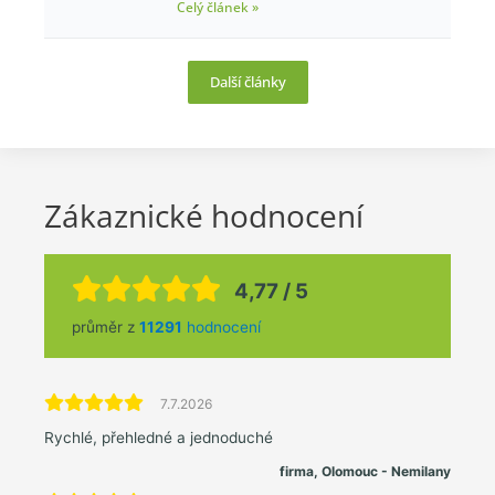
Celý článek »
Další články
Zákaznické hodnocení
4,77 / 5
průměr z
11291
hodnocení
7.7.2026
Rychlé, přehledné a jednoduché
firma, Olomouc - Nemilany