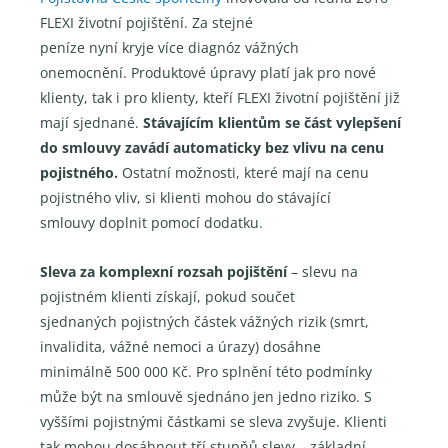
FLEXI životní pojištění. Za stejné
peníze nyní kryje více diagnóz vážných
onemocnění. Produktové úpravy platí jak pro nové
klienty, tak i pro klienty, kteří FLEXI životní pojištění již
mají sjednané.
Stávajícím klientům se část vylepšení
do smlouvy zavádí automaticky bez vlivu na cenu
pojistného.
Ostatní možnosti, které mají na cenu
pojistného vliv, si klienti mohou do stávající
smlouvy doplnit pomocí dodatku.
Sleva za komplexní rozsah pojištění
– slevu na
pojistném klienti získají, pokud součet
sjednaných pojistných částek vážných rizik (smrt,
invalidita, vážné nemoci a úrazy) dosáhne
minimálně 500 000 Kč. Pro splnění této podmínky
může být na smlouvě sjednáno jen jedno riziko. S
vyššími pojistnými částkami se sleva zvyšuje. Klienti
tak mohou dosáhnout tří stupňů slevy – základní,