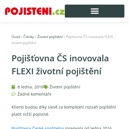
Úvod
»
Články
»
Životní pojištění
»
Pojišťovna ČS inovovala FLEXI
životní pojištění
Pojišťovna ČS inovovala
FLEXI životní pojištění
8 ledna, 2016
Životní pojištění
Žádné komentáře
Klienti budou díky slevě za komplexní rozsah pojištění
platit nižší pojistné.
Pojišťovna České spořitelny
inovovala od ledna 2016