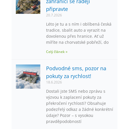
zahraničí se raději
připravte
20.7.2026
Léto je tu a s ním i oblíbená česká
tradice, sbalit auto a vyrazit na
dovolenou přes hranice. Ať už
míříte na chorvatské pobřeží, do
Celý článek »
Podvodné sms, pozor na
pokuty za rychlost!
18.6.2026
Dostali jste SMS nebo zprávu s
výzvou k zaplacení pokuty za
překročení rychlosti? Obsahuje
podezřelý odkaz a žádné konkrétní
údaje? Pozor – s vysokou
pravděpodobností