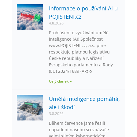
Informace o používání AI u
POJISTENI.cz
4.8.2026
Prohlášení o využívání umělé
inteligence (AI) Společnost
www.POJISTENI.cz, a.s. plně
respektuje platnou legislativu
České republiky a Nařízení
Evropského parlamentu a Rady
(EU) 2024/1689 (Akt o
Celý článek »
Umělá inteligence pomáhá,
ale i škodí
3.8.2026
Během července jsme řešili
napadení našeho srovnávače
velmi silným kybernetickým