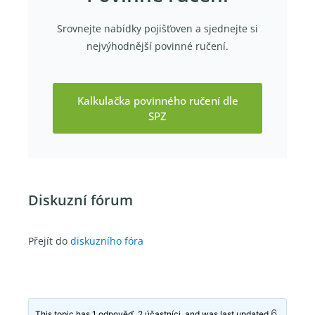
Srovnejte nabídky pojišťoven a sjednejte si
nejvýhodnější povinné ručení.
Kalkulačka povinného ručení dle
SPZ
Diskuzní fórum
Přejít do
diskuzního fóra
6
This topic has 1 odpověď, 2 účastníci, and was last updated