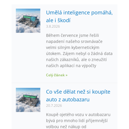
Umělá inteligence pomáhá,
ale i škodí
3.8.2026
Během července jsme řešili
napadení našeho srovnávače
velmi silným kybernetickým
útokem. Zájem nebyl o žádná data
našich zákazníků, ale o zneužití
našich aplikací na výpočty
Celý článek »
Co vše dělat než si koupíte
auto z autobazaru
20.7.2026
Koupě ojetého vozu v autobazaru
bývá pro mnoho lidí příjemnější
volbou než nákup od