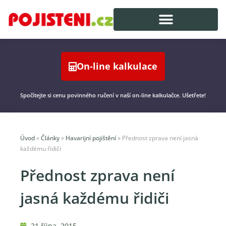
On-line kalkulace
Spočítejte si cenu povinného ručení v naší on-line kalkulačce. Ušetřete!
Úvod
»
Články
»
Havarijní pojištění
»
Přednost zprava není jasná
každému řidiči
Přednost zprava není
jasná každému řidiči
21 října, 2015