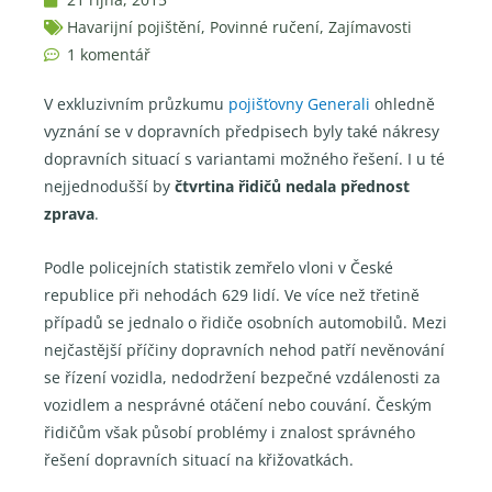
Havarijní pojištění
,
Povinné ručení
,
Zajímavosti
1 komentář
V exkluzivním průzkumu
pojišťovny Generali
ohledně
vyznání se v dopravních předpisech byly také nákresy
dopravních situací s variantami možného řešení. I u té
nejjednodušší by
čtvrtina řidičů nedala přednost
zprava
.
Podle policejních statistik zemřelo vloni v České
republice při nehodách 629 lidí. Ve více než třetině
případů se jednalo o řidiče osobních automobilů. Mezi
nejčastější příčiny dopravních nehod patří nevěnování
se řízení vozidla, nedodržení bezpečné vzdálenosti za
vozidlem a nesprávné otáčení nebo couvání. Českým
řidičům však působí problémy i znalost správného
řešení dopravních situací na křižovatkách.