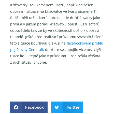
Křižovatky jsou kamenem úrazu, například řešení
dopravní situace na křižovatce ve tvaru písmene T.
Řidiči měli určit, které auto najede do křižovatky jako
první a v jakém pořadí křižovatku opustí. 61% šoférů
odpovědělo tak, že by ve skutečnosti došlo k dopravní
nehodě. Ještě před realizací průzkumu vyvolalo řešení
této situace bouřlivou diskuzi na
facebookovém profilu
pojišťovny Generali
, do které se zapojilo více než čtyři
tisíce lidí. Stejně jako v průzkumu i zde řešila většina
z nich situaci chybně.
Facebook
Twitter