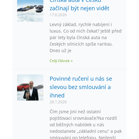
začínají být nejen vidět
17.6.2026
Levný základ, rychlé nabíjení i
luxus. Co od nich čekat? Ještě před
pár lety byla čínská auta na
českých silnicích spíše raritou.
Dnes už je
Celý článek »
Povinné ručení u nás se
slevou bez smlouvání a
ihned
28.1.2026
Čím jsme jiní než ostatní
pojišťovací srovnávače?Na rozdíl
od běžných nabídek u nás
nedostanete „základní cenu“ a pak
smlouvání po telefonu. Nejlepší