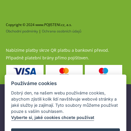
Copyright © 2024 www.POJISTENI.cz, a.s.
Obchodní podmínky
|
Ochrana osobních údajů
Nabízíme platby skrze QR platbu a bankovní převod.
Případně platební brány přímo pojišťoven.
Používáme cookies
Dobrý den, na našem webu používáme cookies,
Pojistné produkty jsou nabízeny společností
abychom zjistili kolik lidí navštěvuje webové stránky a
www.POJISTENI.cz, a.s. na základě platné licence České
jaké služby je zajímají. Tyto soubory můžeme používat
národní banky (ČNB).
pouze s vaším souhlasem.
Licence ČNB umožňuje www.POJISTENI.cz, a.s. poskytovat
Vyberte si, jaké cookies chcete používat
klientům finanční produkty a spolupracovat s pojišťovnami