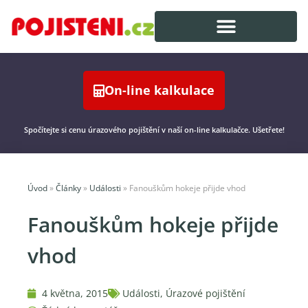
On-line kalkulace
Spočítejte si cenu úrazového pojištění v naší on-line kalkulačce. Ušetřete!
Úvod
»
Články
»
Události
»
Fanouškům hokeje přijde vhod
Fanouškům hokeje přijde
vhod
4 května, 2015
Události
,
Úrazové pojištění