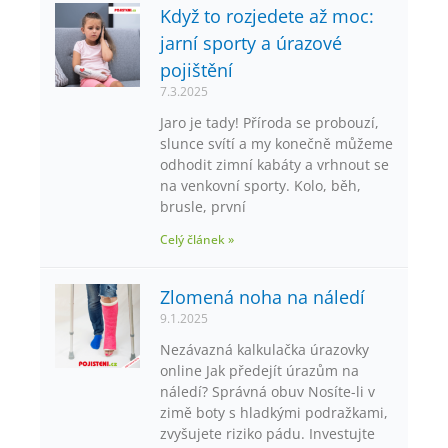
Když to rozjedete až moc:
jarní sporty a úrazové
pojištění
7.3.2025
Jaro je tady! Příroda se probouzí,
slunce svítí a my konečně můžeme
odhodit zimní kabáty a vrhnout se
na venkovní sporty. Kolo, běh,
brusle, první
Celý článek »
Zlomená noha na náledí
9.1.2025
Nezávazná kalkulačka úrazovky
online Jak předejít úrazům na
náledí? Správná obuv Nosíte-li v
zimě boty s hladkými podražkami,
zvyšujete riziko pádu. Investujte