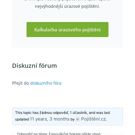
nejvýhodnější úrazové pojištění.
Kalkulačka úrazového pojištění
Diskuzní fórum
Přejít do
diskuzního fóra
This topic has žádnou odpověď, 1 účastník, and was last
11 years, 3 months
Pojištění.cz
updated
by
.
Odpověď na téma: Fanouškům hokeje přijde vhod