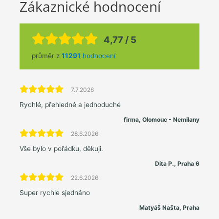
Zákaznické hodnocení
4,77 / 5
průměr z
11291
hodnocení
7.7.2026
Rychlé, přehledné a jednoduché
firma, Olomouc - Nemilany
28.6.2026
Vše bylo v pořádku, děkuji.
Dita P., Praha 6
22.6.2026
Super rychle sjednáno
Matyáš Našta, Praha