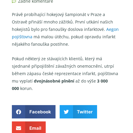
Žádné komentáře
Právě probíhající hokejový šampionát v Praze a
Ostravě přináší mnoho zážitků. První utkání našich
hokejistů bylo pro fanoušky doslova infarktové.
Aegon
pojišťovna
má malou útěchu, pokud opravdu infarkt
nějakého fanouška postihne.
Pokud některý ze stávajících klientů, který má
sjednané připojištění závažných onemocnění, utrpí
během zápasu české reprezentace infarkt, pojišťovna
mu vyplatí
dvojnásobné plnění
až do výše
3 000
000
korun.
Facebook
Twitter
Email