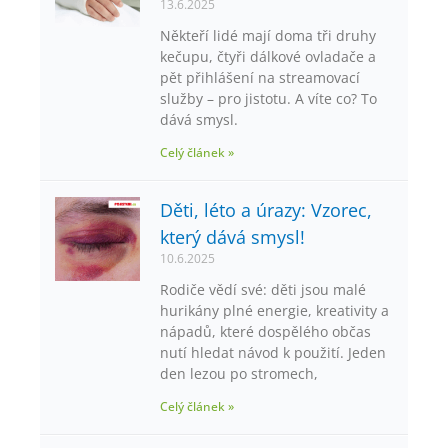
13.6.2025
Někteří lidé mají doma tři druhy
kečupu, čtyři dálkové ovladače a
pět přihlášení na streamovací
služby – pro jistotu. A víte co? To
dává smysl.
Celý článek »
Děti, léto a úrazy: Vzorec,
který dává smysl!
10.6.2025
Rodiče vědí své: děti jsou malé
hurikány plné energie, kreativity a
nápadů, které dospělého občas
nutí hledat návod k použití. Jeden
den lezou po stromech,
Celý článek »