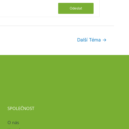
Odeslat
Další Téma
→
SPOLEČNOST
O nás