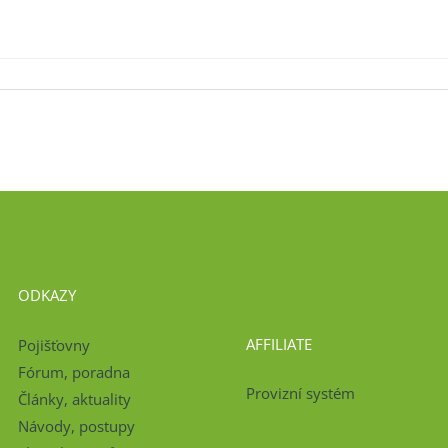
ODKAZY
AFFILIATE
Pojišťovny
Fórum, poradna
Provizní systém
Články, aktuality
Návody, postupy