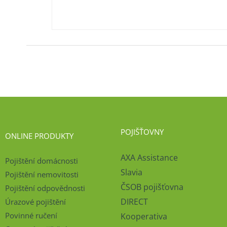
POJIŠŤOVNY
ONLINE PRODUKTY
AXA Assistance
Pojištění domácnosti
Slavia
Pojištění nemovitosti
ČSOB pojišťovna
Pojištění odpovědnosti
DIRECT
Úrazové pojištění
Povinné ručení
Kooperativa