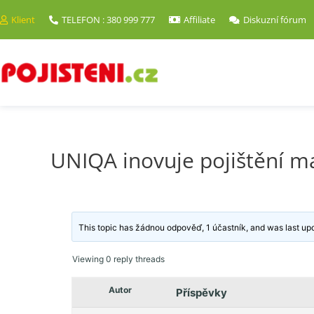
Klient
TELEFON : 380 999 777
Affiliate
Diskuzní fórum
UNIQA inovuje pojištění m
This topic has žádnou odpověď, 1 účastník, and was last u
Viewing 0 reply threads
Autor
Příspěvky