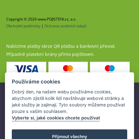
Copyright © 2024 www.POJISTENI.cz, a.s.
Obchodní podmínky
|
Ochrana osobních údajů
Nabízíme platby skrze QR platbu a bankovní převod.
Případně platební brány přímo pojišťoven.
Používáme cookies
Dobrý den, na našem webu používáme cookies,
Pojistné produkty jsou nabízeny společností
abychom zjistili kolik lidí navštěvuje webové stránky a
www.POJISTENI.cz, a.s. na základě platné licence České
jaké služby je zajímají. Tyto soubory můžeme používat
národní banky (ČNB).
pouze s vaším souhlasem.
Licence ČNB umožňuje www.POJISTENI.cz, a.s. poskytovat
Vyberte si, jaké cookies chcete používat
klientům finanční produkty a spolupracovat s pojišťovnami
v ČR.
Přijmout všechny