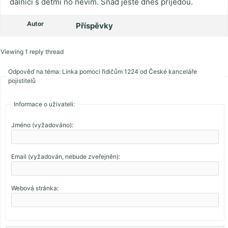
dálnici s dětmi no nevím. Snad ještě dnes přijedou.
Autor
Příspěvky
Viewing 1 reply thread
Odpověď na téma: Linka pomoci řidičům 1224 od České kanceláře
pojistitelů
Informace o uživateli:
Jméno (vyžadováno):
Email (vyžadován, nebude zveřejněn):
Webová stránka: