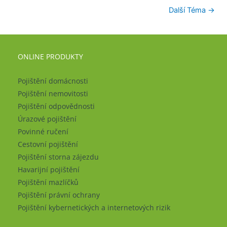
Další Téma
→
ONLINE PRODUKTY
Pojištění domácnosti
Pojištění nemovitosti
Pojištění odpovědnosti
Úrazové pojištění
Povinné ručení
Cestovní pojištění
Pojištění storna zájezdu
Havarijní pojištění
Pojištění mazlíčků
Pojištění právní ochrany
Pojištění kybernetických a internetových rizik