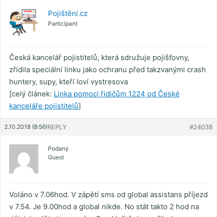
Pojištění.cz
Participant
Česká kancelář pojistitelů, která sdružuje pojišťovny,
zřídila speciální linku jako ochranu před takzvanými crash
huntery, supy, kteří loví vystresova
[celý článek:
Linka pomoci řidičům 1224 od České
kanceláře pojistitelů
]
2.10.2018 (8:56)
REPLY
#24038
Podaný
Guest
Voláno v 7.06hod. V zápětí sms od global assistans příjezd
v 7.54. Je 9.00hod a global nikde. No stát takto 2 hod na