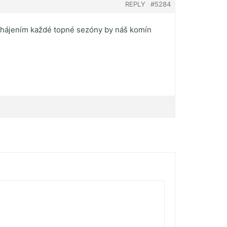
REPLY
#5284
zahájením každé topné sezóny by náš komín