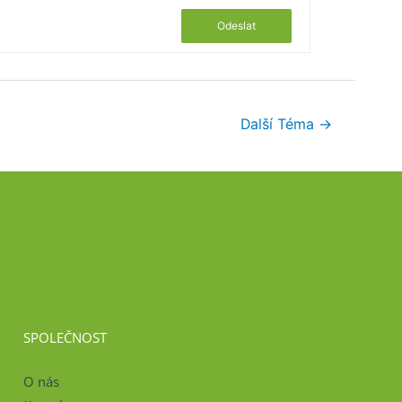
Odeslat
Další Téma
→
SPOLEČNOST
O nás