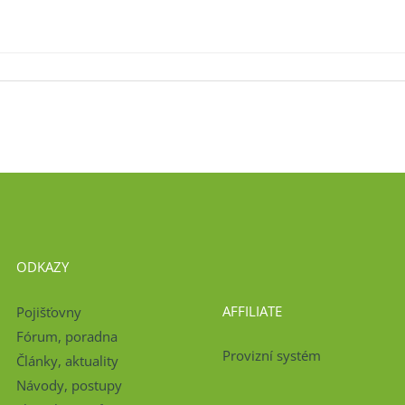
ODKAZY
AFFILIATE
Pojišťovny
Fórum, poradna
Provizní systém
Články, aktuality
Návody, postupy