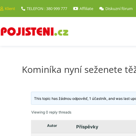
Klient
TELEFON : 380 999 777
Affiliate
Diskuzní fórum
Kominíka nyní seženete tě
This topic has žádnou odpověď, 1 účastník, and was last u
Viewing 0 reply threads
Autor
Příspěvky