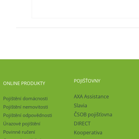
POJIŠŤOVNY
ONLINE PRODUKTY
AXA Assistance
Pojištění domácnosti
Slavia
Pojištění nemovitosti
ČSOB pojišťovna
Pojištění odpovědnosti
DIRECT
Úrazové pojištění
Povinné ručení
Kooperativa