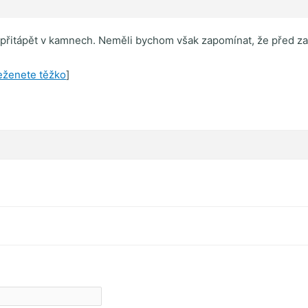
á přitápět v kamnech. Neměli bychom však zapomínat, že před 
eženete těžko
]