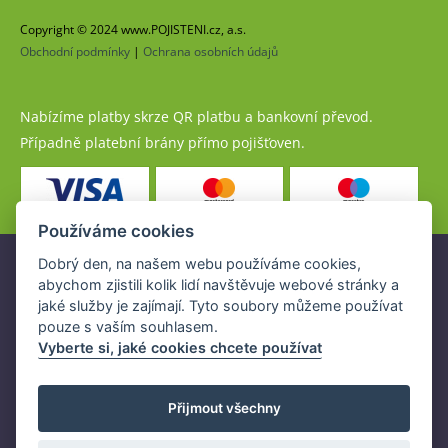
Copyright © 2024 www.POJISTENI.cz, a.s.
Obchodní podmínky
|
Ochrana osobních údajů
Nabízíme platby skrze QR platbu a bankovní převod.
Případně platební brány přímo pojišťoven.
Používáme cookies
Dobrý den, na našem webu používáme cookies,
Pojistné produkty jsou nabízeny společností
abychom zjistili kolik lidí navštěvuje webové stránky a
www.POJISTENI.cz, a.s. na základě platné licence České
jaké služby je zajímají. Tyto soubory můžeme používat
národní banky (ČNB).
pouze s vaším souhlasem.
Licence ČNB umožňuje www.POJISTENI.cz, a.s. poskytovat
Vyberte si, jaké cookies chcete používat
klientům finanční produkty a spolupracovat s pojišťovnami
v ČR.
Přijmout všechny