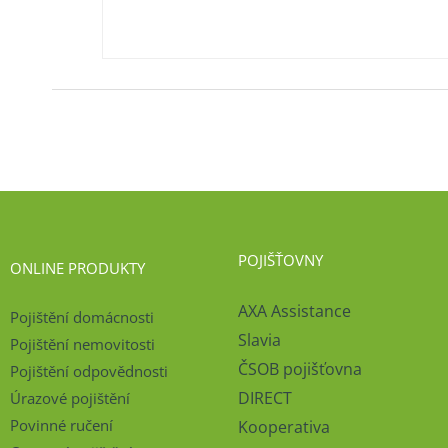
POJIŠŤOVNY
ONLINE PRODUKTY
AXA Assistance
Pojištění domácnosti
Slavia
Pojištění nemovitosti
ČSOB pojišťovna
Pojištění odpovědnosti
DIRECT
Úrazové pojištění
Povinné ručení
Kooperativa