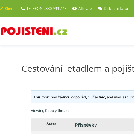
Klient
TELEFON : 380 999 777
Affiliate
Diskuzní fórum
Cestování letadlem a pojišt
This topic has žádnou odpověď, 1 účastník, and was last u
Viewing 0 reply threads
Autor
Příspěvky