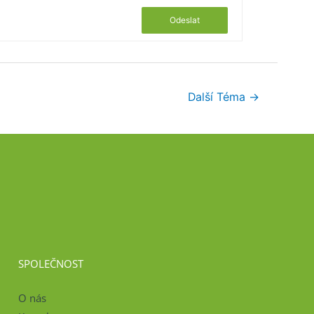
Odeslat
Další Téma
→
SPOLEČNOST
O nás