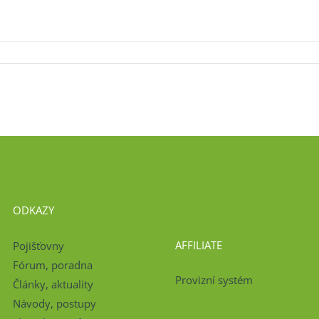
ODKAZY
AFFILIATE
Pojišťovny
Fórum, poradna
Provizní systém
Články, aktuality
Návody, postupy