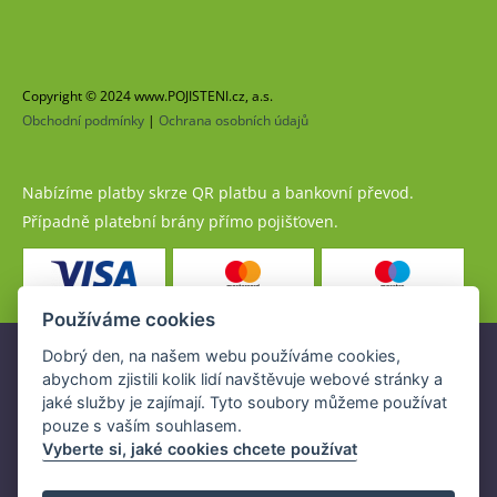
Copyright © 2024 www.POJISTENI.cz, a.s.
Obchodní podmínky
|
Ochrana osobních údajů
Nabízíme platby skrze QR platbu a bankovní převod.
Případně platební brány přímo pojišťoven.
Používáme cookies
Dobrý den, na našem webu používáme cookies,
Pojistné produkty jsou nabízeny společností
abychom zjistili kolik lidí navštěvuje webové stránky a
www.POJISTENI.cz, a.s. na základě platné licence České
jaké služby je zajímají. Tyto soubory můžeme používat
národní banky (ČNB).
pouze s vaším souhlasem.
Licence ČNB umožňuje www.POJISTENI.cz, a.s. poskytovat
Vyberte si, jaké cookies chcete používat
klientům finanční produkty a spolupracovat s pojišťovnami