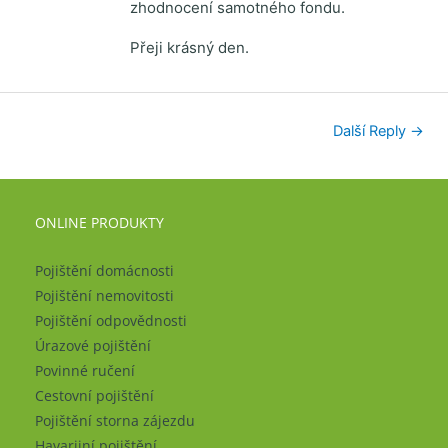
zhodnocení samotného fondu.
Přeji krásný den.
Další Reply
→
ONLINE PRODUKTY
Pojištění domácnosti
Pojištění nemovitosti
Pojištění odpovědnosti
Úrazové pojištění
Povinné ručení
Cestovní pojištění
Pojištění storna zájezdu
Havarijní pojištění