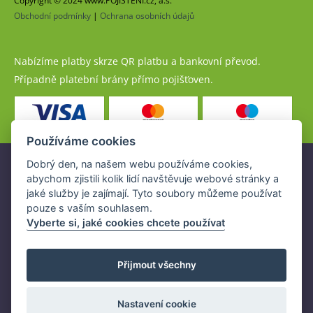
Copyright © 2024 www.POJISTENI.cz, a.s.
Obchodní podmínky
|
Ochrana osobních údajů
Nabízíme platby skrze QR platbu a bankovní převod.
Případně platební brány přímo pojišťoven.
Používáme cookies
Dobrý den, na našem webu používáme cookies,
Pojistné produkty jsou nabízeny společností
abychom zjistili kolik lidí navštěvuje webové stránky a
www.POJISTENI.cz, a.s. na základě platné licence České
jaké služby je zajímají. Tyto soubory můžeme používat
národní banky (ČNB).
pouze s vaším souhlasem.
Licence ČNB umožňuje www.POJISTENI.cz, a.s. poskytovat
Vyberte si, jaké cookies chcete používat
klientům finanční produkty a spolupracovat s pojišťovnami
v ČR.
Přijmout všechny
Nastavení cookie