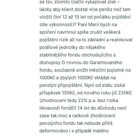
se tzv. zlomilo (začlo vykazovat zisk –
laicky aby klient dostal více peněz než tam
vložil) činí 12 až 15 let od počátku pojištění
(dle výkonnosti)? Paní Marii bych na
spoření navrhnul spíše zrušit veškerá
pojištění rizik až na to základní a realokovat
podílové jednotky do nějakého
stabilnějšího fondu obchodujícího s
dluhopisy či rovnou do Garantovaného
fondu, současně snížit měsíční pojistné na
1000Kč a zbylých 1000Kč vkládat na
penzijní připojištění. Nyní od státu získá
příspěvek 150Kč, od nového roku již 230Kč
(zhodnocení tedy 23% p.a. bez rizika
liknavosti fondů!) 14 let do důchodu není
zase tak moc a celkové zhodnocení
penzijního fondu tak nebude příliš
deformováno i v případě malého