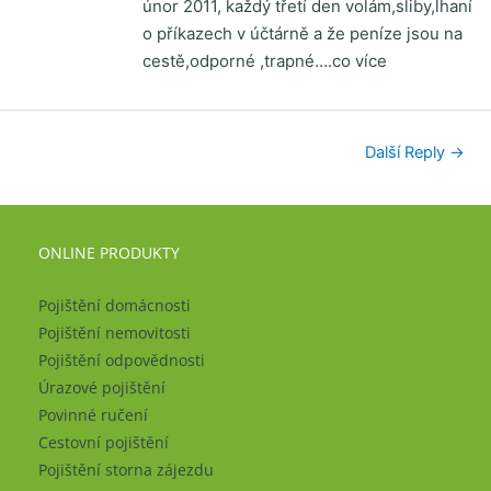
únor 2011, každý třetí den volám,sliby,lhaní
o příkazech v účtárně a že peníze jsou na
cestě,odporné ,trapné….co více
Další Reply
→
ONLINE PRODUKTY
Pojištění domácnosti
Pojištění nemovitosti
Pojištění odpovědnosti
Úrazové pojištění
Povinné ručení
Cestovní pojištění
Pojištění storna zájezdu