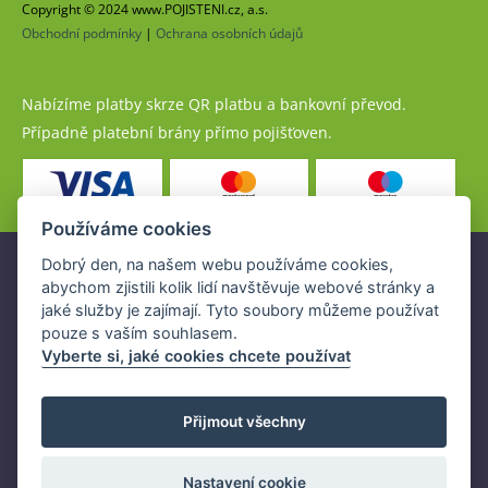
Copyright © 2024 www.POJISTENI.cz, a.s.
Obchodní podmínky
|
Ochrana osobních údajů
Nabízíme platby skrze QR platbu a bankovní převod.
Případně platební brány přímo pojišťoven.
Používáme cookies
Dobrý den, na našem webu používáme cookies,
Pojistné produkty jsou nabízeny společností
abychom zjistili kolik lidí navštěvuje webové stránky a
www.POJISTENI.cz, a.s. na základě platné licence České
jaké služby je zajímají. Tyto soubory můžeme používat
národní banky (ČNB).
pouze s vaším souhlasem.
Licence ČNB umožňuje www.POJISTENI.cz, a.s. poskytovat
Vyberte si, jaké cookies chcete používat
klientům finanční produkty a spolupracovat s pojišťovnami
v ČR.
Přijmout všechny
Nastavení cookie