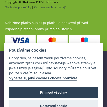
Copyright © 2024 www.POJISTENI.cz, a.s.
Obchodní podmínky
|
Ochrana osobních údajů
Nabízíme platby skrze QR platbu a bankovní převod.
Případně platební brány přímo pojišťoven.
Používáme cookies
Dobrý den, na našem webu používáme cookies,
Pojistné produkty jsou nabízeny společností
abychom zjistili kolik lidí navštěvuje webové stránky a
www.POJISTENI.cz, a.s. na základě platné licence České
jaké služby je zajímají. Tyto soubory můžeme používat
národní banky (ČNB).
pouze s vaším souhlasem.
Licence ČNB umožňuje www.POJISTENI.cz, a.s. poskytovat
Vyberte si, jaké cookies chcete používat
klientům finanční produkty a spolupracovat s pojišťovnami
v ČR.
Přijmout všechny
Nastavení cookie