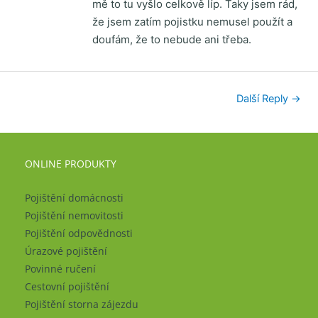
mě to tu vyšlo celkově líp. Taky jsem rád,
že jsem zatím pojistku nemusel použít a
doufám, že to nebude ani třeba.
Další Reply
→
ONLINE PRODUKTY
Pojištění domácnosti
Pojištění nemovitosti
Pojištění odpovědnosti
Úrazové pojištění
Povinné ručení
Cestovní pojištění
Pojištění storna zájezdu