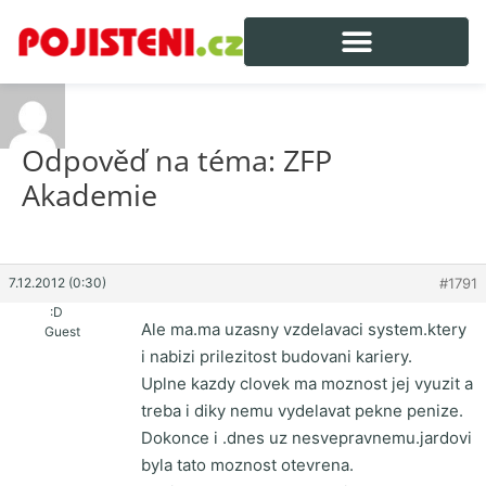
Odpověď na téma: ZFP
Akademie
7.12.2012 (0:30)
#1791
:D
Ale ma.ma uzasny vzdelavaci system.ktery
Guest
i nabizi prilezitost budovani kariery.
Uplne kazdy clovek ma moznost jej vyuzit a
treba i diky nemu vydelavat pekne penize.
Dokonce i .dnes uz nesvepravnemu.jardovi
byla tato moznost otevrena.