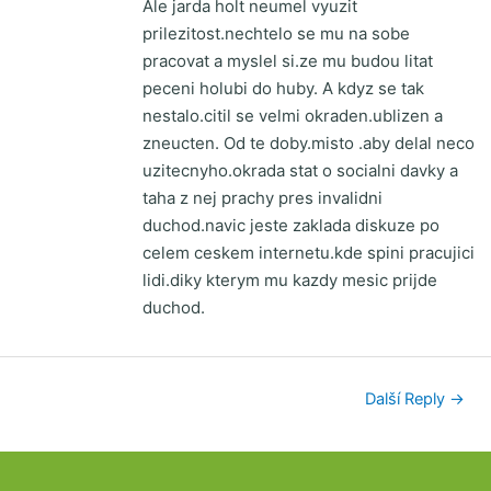
Ale jarda holt neumel vyuzit
prilezitost.nechtelo se mu na sobe
pracovat a myslel si.ze mu budou litat
peceni holubi do huby. A kdyz se tak
nestalo.citil se velmi okraden.ublizen a
zneucten. Od te doby.misto .aby delal neco
uzitecnyho.okrada stat o socialni davky a
taha z nej prachy pres invalidni
duchod.navic jeste zaklada diskuze po
celem ceskem internetu.kde spini pracujici
lidi.diky kterym mu kazdy mesic prijde
duchod.
Další Reply
→