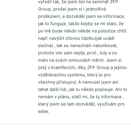
vyřešil tak, že jsem šel na seminář ZFP
Group, prošel jsem si i jednotlivá
proškolení, a dozvěděl jsem se informace,
jak to funguje, takže kdyby se mi stalo, že
po mě bude někdo někde na pobočce chtít
např. navýšit cílovou částku(jak uvádí
slečna) , tak se nenechám nabulíkovat,
protože vím sám nejlíp, proč , kdy a co
mám na svých smlouvách měnit. Jsem si
jistý v kramflecích, díky ZFP Group a jejímu
vzdělávacímu systému, který je pro
všechny přístupný. A nemusel jsem ani
tahat další lidi, jak tu někdo popisuje. Ani to
nemám v plánu, stačí mi, že ty informace ,
který jsem se tam dozvěděl, využívám pro
sebe.