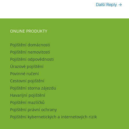
Další Reply
→
ONLINE PRODUKTY
Pojištění domácnosti
Pojištění nemovitosti
Pojištění odpovědnosti
Úrazové pojištění
Povinné ručení
Cestovní pojištění
Pojištění storna zájezdu
Havarijní pojištění
Pojištění mazlíčků
Pojištění právní ochrany
Pojištění kybernetických a internetových rizik