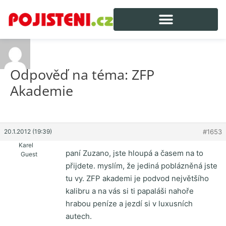
Odpověď na téma: ZFP
Akademie
20.1.2012 (19:39)
#1653
Karel
paní Zuzano, jste hloupá a časem na to
Guest
přijdete. myslím, že jediná poblázněná jste
tu vy. ZFP akademi je podvod největšího
kalibru a na vás si ti papaláši nahoře
hrabou peníze a jezdí si v luxusních
autech.