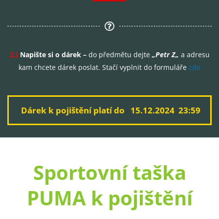
2.)
Napište si o dárek –
do předmětu dejte
„
Petr Z
„
a adresu
kam chcete dárek poslat. Stačí vyplnit do formuláře
zde
Dárek k pojištění platí do 15.12.2024 23:59
Sportovní taška
PUMA k pojištění