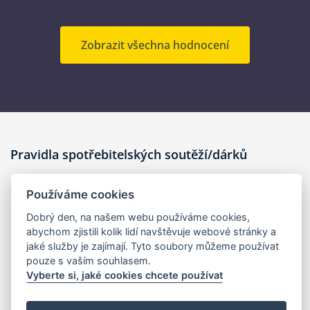
Zobrazit všechna hodnocení
Pravidla spotřebitelských soutěží/dárků
Spotřebitelské
soutěže a dárky k produktům
Používáme cookies
Dobrý den, na našem webu používáme cookies,
abychom zjistili kolik lidí navštěvuje webové stránky a
1. ÚVODNÍ USTANOVENÍ
jaké služby je zajímají. Tyto soubory můžeme používat
pouze s vaším souhlasem.
Tato pravidla závazně upravují podmínky a průběh
Vyberte si, jaké cookies chcete používat
spotřebitelské soutěže/ dárky (dále jen Soutěž/Dárek),
která je určena zákazníkům Provozovatele.