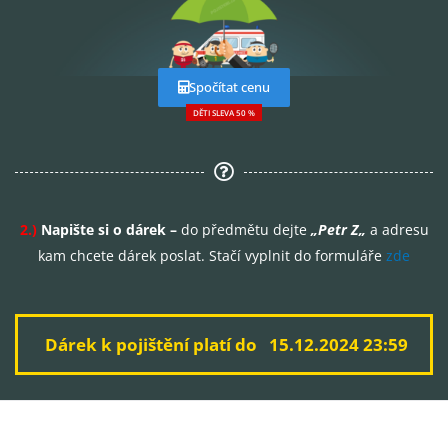
Spočítat cenu
DĚTI SLEVA 50 %
2.)
Napište si o dárek –
do předmětu dejte
„
Petr Z
„
a adresu
kam chcete dárek poslat. Stačí vyplnit do formuláře
zde
Dárek k pojištění platí do 15.12.2024 23:59