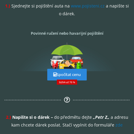
1.)
Sjednejte si pojištění auta na
www.pojisteni.cz
a napište si
o dárek.
Povinné ručení nebo havarijní pojištění
Spočítat cenu
SLEVA až 70 %
2.)
Napište si o dárek –
do předmětu dejte
„
Petr Z
„
a adresu
kam chcete dárek poslat. Stačí vyplnit do formuláře
zde