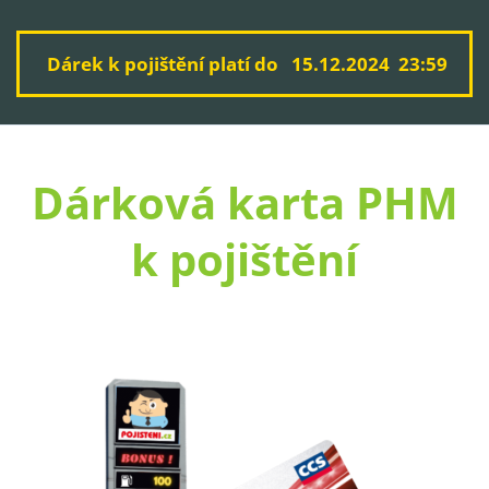
Dárek k pojištění platí do 15.12.2024 23:59
Dárková karta PHM
k pojištění