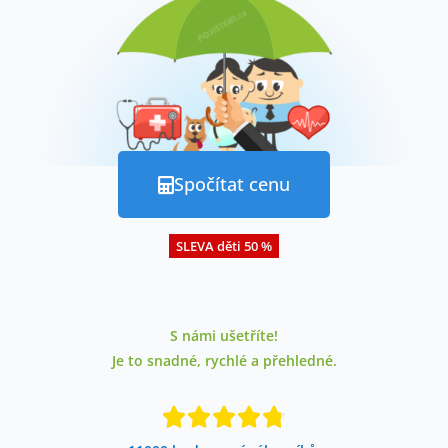
Spočítat cenu
SLEVA děti 50 %
S námi ušetříte!
Je to snadné, rychlé a přehledné.




