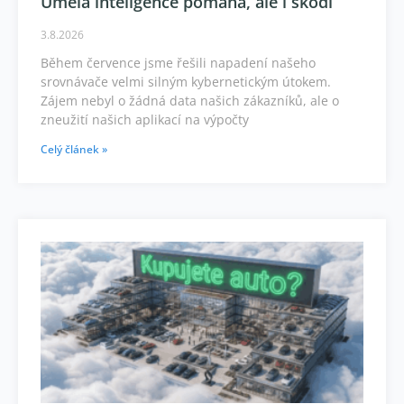
Umělá inteligence pomáhá, ale i škodí
3.8.2026
Během července jsme řešili napadení našeho
srovnávače velmi silným kybernetickým útokem.
Zájem nebyl o žádná data našich zákazníků, ale o
zneužití našich aplikací na výpočty
Celý článek »