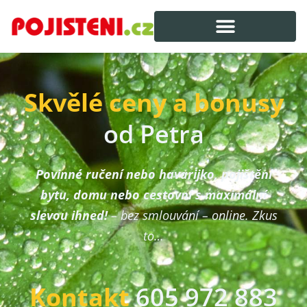
Skvělé ceny a bonusy
od Petra
Povinné ručení nebo havarijko, pojištění
bytu, domu nebo cestovní s maximální
slevou ihned!
– bez smlouvání – online. Zkus
to…
Kontakt
605 972 883