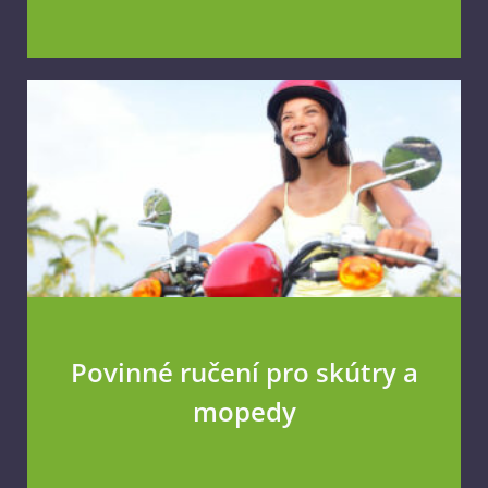
Povinné ručení pro skútry a
mopedy