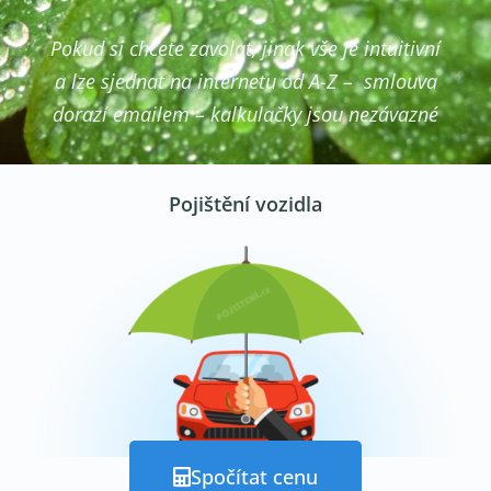
Pokud si chcete zavolat, jinak vše je intuitivní
a lze sjednat na internetu od A-Z – smlouva
dorazí emailem – kalkulačky jsou nezávazné
Pojištění vozidla
Spočítat cenu