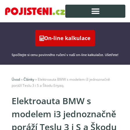
On-line kalkulace
Spočítejte si cenu povinného ručení v naší on-line kalkulačce. Ušetřete!
Úvod
»
Články
»
Elektroauta BMW s modelem i3 jednoznačně
poráží Teslu 3 i S a Škodu Enyaq.
Elektroauta BMW s
modelem i3 jednoznačně
poráží Teslu 3 i S a Škodu