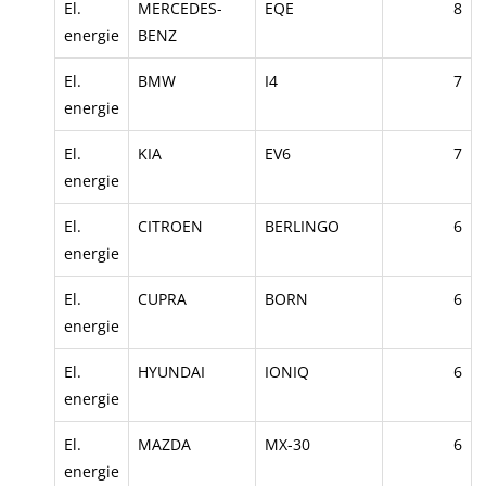
El.
MERCEDES-
EQE
8
energie
BENZ
El.
BMW
I4
7
energie
El.
KIA
EV6
7
energie
El.
CITROEN
BERLINGO
6
energie
El.
CUPRA
BORN
6
energie
El.
HYUNDAI
IONIQ
6
energie
El.
MAZDA
MX-30
6
energie