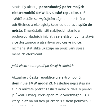
Statistiky ukazují
pozoruhodný počet malých
elektromobilů BMW i3 v České republice
, což
svědčí o stále se zvyšujícím zájmu motoristů o
udržitelnou a ekologicky šetrnou dopravu
spíše do
města
. S narůstající sítí nabíjecích stanic a
podporou vládních iniciativ se elektromobilita stává
více dostupnou a atraktivní pro české řidiče,
nicméně statistika ukazuje na používání spíše
menších elektroaut.
Jaká elektroauta jezdí po českých silnicích
Aktuálně v České republice u elektromobilů
dominuje BMW model i3
. Následně nejčastěji na
silnici můžete potkat Teslu 3 nebo S, další v pořadí
je Škodu Enyaq. Překvapením je Volkswagen ID.3,
který je až na nižších příčkách s číslem pouhých 9