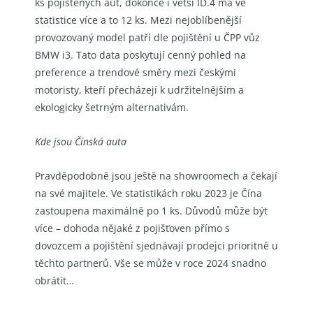
ks pojištěných aut, dokonce i větší ID.4 má ve
statistice více a to 12 ks. Mezi nejoblíbenější
provozovaný model patří dle pojištění u ČPP vůz
BMW i3. Tato data poskytují cenný pohled na
preference a trendové směry mezi českými
motoristy, kteří přecházejí k udržitelnějším a
ekologicky šetrným alternativám.
Kde jsou Čínská auta
Pravděpodobně jsou ještě na showroomech a čekají
na své majitele. Ve statistikách roku 2023 je Čína
zastoupena maximálně po 1 ks. Důvodů může být
více – dohoda nějaké z pojišťoven přímo s
dovozcem a pojištění sjednávají prodejci prioritně u
těchto partnerů. Vše se může v roce 2024 snadno
obrátit…