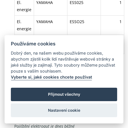
El.
YAMAHA
ESS025
1
energie
El.
YAMAHA
ESSO25
1
energie
El.
ZHONGYU
CHD08
1
Používáme cookies
energie
Dobrý den, na našem webu používáme cookies,
abychom zjistili kolik lidí navštěvuje webové stránky a
jaké služby je zajímají. Tyto soubory můžeme používat
Zvláště pozoruhodné jsou výsledky tabulky
pouze s vaším souhlasem.
pojištěných elektroaut v roce 2023, která jasně
Vyberte si, jaké cookies chcete používat
ukazuje, že značka BMW s vozidly i3 poráží Teslu
model 3 i S i Škodu Enyaq na plné čáře. Tento vývoj
Přijmout všechny
přináší nový pohled na konkurenci v
elektromobilovém segmentu a naznačuje, že
Nastavení cookie
uživatelé si stále více vybírají menší elektrovozy.
P
ojištění elektroaut je dnes běžné