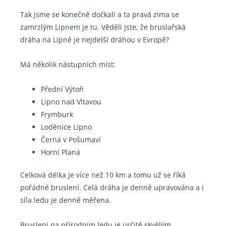
Tak jsme se konečně dočkali a ta pravá zima se
zamrzlým Lipnem je tu. Věděli jste, že bruslařská
dráha na Lipně je nejdelší dráhou v Evropě?
Má několik nástupních míst:
Přední Výtoň
Lipno nad Vltavou
Frymburk
Loděnice Lipno
Černá v Pošumaví
Horní Planá
Celková délka je více než 10 km a tomu už se říká
pořádné bruslení. Celá dráha je denně upravována a i
síla ledu je denně měřena.
Bruslení na přírodním ledu je určitě skvělým