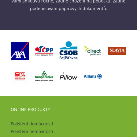
vámi smlouvu ručně, žádné chození na pobočku, žádné
podepisování papírových dokumentů.
ONLINE PRODUKTY
Pojištění domácnosti
Pojištění nemovitosti