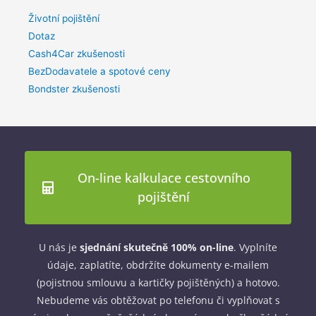
Životní pojištění
Dotaz
Cash4Car zkušenosti
BezDodavatele a spotové ceny
Bondster zkušenosti
On-line kalkulace cestovního
pojištění
U nás je
sjednání skutečně 100% on-line
. Vyplníte
údaje, zaplatíte, obdržíte dokumenty e-mailem
(pojistnou smlouvu a kartičky pojištěných) a hotovo.
Nebudeme vás obtěžovat po telefonu či vyplňovat s