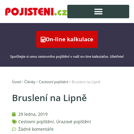
On-line kalkulace
Spočítejte si cenu cestovního pojištění v naší on-line kalkulačce. Ušetřete!
Úvod
»
Články
»
Cestovní pojištění
»
Bruslení na Lipně
Bruslení na Lipně
29 ledna, 2019
Cestovní pojištění
,
Úrazové pojištění
Žádné komentáře