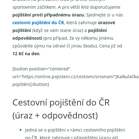
sportovním zážitkem. A pro větší klid doporučujeme
pojištění proti případnému úrazu.
Sjednejte si u nás
cestovní pojištění do ČR
, která zahrnuje
úrazové
pojištění
(když se vám stane úraz) a
pojištění
odpovědnosti
(pro případ, že vy někomu jinému
způsobíte újmu na zdraví či jinou škodu). Cena již od
12 Kč na den
.
[button position=“centered“
url=“https://online.pojisteni.cz/cestovni/srovnani“]Kalkulačka
pojištění[/button]
Cestovní pojištění do ČR
(úraz + odpovědnost)
jedná se o pojištění v rámci cestovního pojištění
po ČR, které zahrnuje i připojištění úrazu při