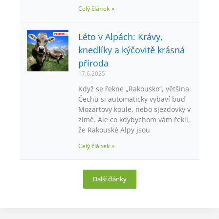
Celý článek »
Léto v Alpách: Krávy,
knedlíky a kýčovitě krásná
příroda
17.6.2025
Když se řekne „Rakousko“, většina
Čechů si automaticky vybaví buď
Mozartovy koule, nebo sjezdovky v
zimě. Ale co kdybychom vám řekli,
že Rakouské Alpy jsou
Celý článek »
Další články