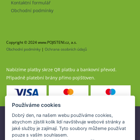
Kontaktní formulář
Obchodní podmínky
Copyright © 2024 www.POJISTENI.cz, a.s.
Obchodní podmínky
|
Ochrana osobních údajů
Nabízíme platby skrze QR platbu a bankovní převod.
Případně platební brány přímo pojišťoven.
Používáme cookies
Dobrý den, na našem webu používáme cookies,
Pojistné produkty jsou nabízeny společností
abychom zjistili kolik lidí navštěvuje webové stránky a
www.POJISTENI.cz, a.s. na základě platné licence České
jaké služby je zajímají. Tyto soubory můžeme používat
národní banky (ČNB).
pouze s vaším souhlasem.