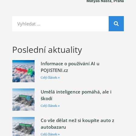
Matyáš Našta, Praha
Poslední aktuality
Informace o používání AI u
POJISTENI.cz
Celý článek »
Umělá inteligence pomáhá, ale i
škodí
Celý článek »
Co vše dělat než si koupíte auto z
autobazaru
Celý článek »