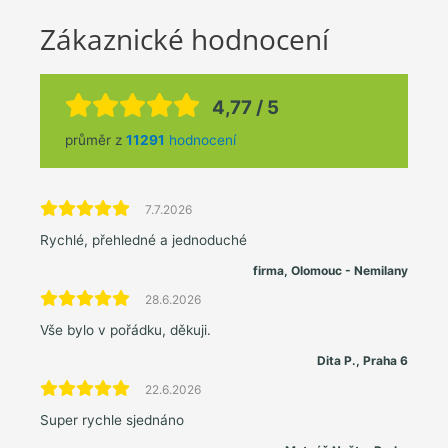
Zákaznické hodnocení
4,77 / 5
průměr z
11291
hodnocení
7.7.2026
Rychlé, přehledné a jednoduché
firma, Olomouc - Nemilany
28.6.2026
Vše bylo v pořádku, děkuji.
Dita P., Praha 6
22.6.2026
Super rychle sjednáno