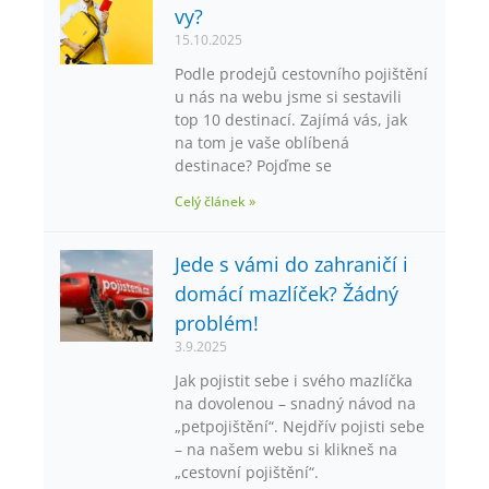
vy?
15.10.2025
Podle prodejů cestovního pojištění
u nás na webu jsme si sestavili
top 10 destinací. Zajímá vás, jak
na tom je vaše oblíbená
destinace? Pojďme se
Celý článek »
Jede s vámi do zahraničí i
domácí mazlíček? Žádný
problém!
3.9.2025
Jak pojistit sebe i svého mazlíčka
na dovolenou – snadný návod na
„petpojištění“. Nejdřív pojisti sebe
– na našem webu si klikneš na
„cestovní pojištění“.