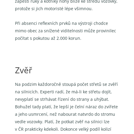
zápěstí ruky a kotníky nohy blíže ke středu vozovky,
protože si jich motoristé lépe všimnou.
Při absenci reflexních prvků na výstroji chodce
mimo obec za snížené viditelnosti může provinilec
počítat s pokutou až 2.000 korun.
Zvěř
Na podzim každoročně stoupá počet střetů se zvěří
na silnicích. Experti radí, že má-li ke střetu dojít,
nevyplatí se strhávat řízení do strany a uhýbat.
Bohužel tady platí, že lepší je čelní náraz do zvířete
a jeho usmrcení, než nabourat natvrdo do stromu
vedle vozovky. Platí, že potkat zvěř na silnici lze
v ČR prakticky kdekoli. Dokonce velký podíl kolizí