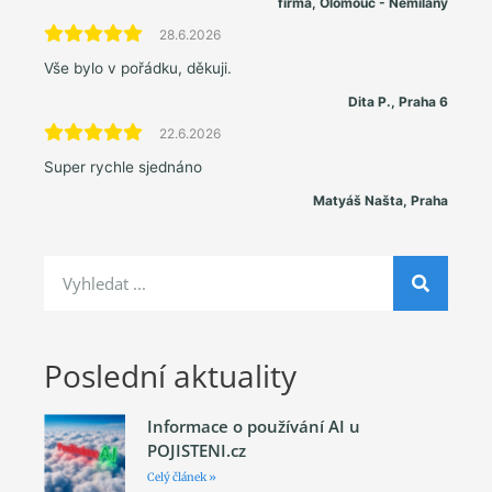
firma, Olomouc - Nemilany
28.6.2026
Vše bylo v pořádku, děkuji.
Dita P., Praha 6
22.6.2026
Super rychle sjednáno
Matyáš Našta, Praha
Poslední aktuality
Informace o používání AI u
POJISTENI.cz
Celý článek »