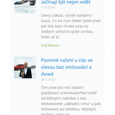
začínají být nejen vidět
17.6.2026
Levný základ, rychlé nabíjení i
luxus. Co od nich čekat? Ještě před
pár lety byla čínská auta na
českých silnicích spíše raritou.
Dnes už je
Celý článek »
Povinné ručení u nás se
slevou bez smlouvání a
ihned
28.1.2026
Čím jsme jiní než ostatní
pojišťovací srovnávače?Na rozdíl
od běžných nabídek u nás
nedostanete „základní cenu“ a pak
smlouvání po telefonu. Nejlepší
možnou cenu na