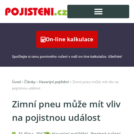
On-line kalkulace
Spočítejte si cenu povinného ručení v naší on-line kalkulačce. Ušetřete!
Úvod
»
Články
»
Havarijní pojištění
»
Zimní pneu může mít vliv na
pojistnou událost
Zimní pneu může mít vliv
na pojistnou událost
31 října, 2017
Havarijní pojištění
,
Povinné ručení