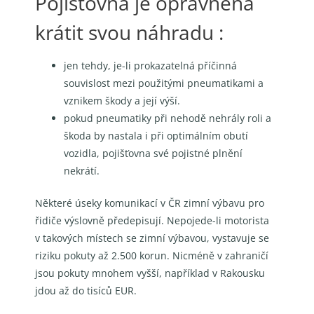
Pojišťovna je oprávněna
krátit svou náhradu :
jen tehdy, je-li prokazatelná příčinná
souvislost mezi použitými pneumatikami a
vznikem škody a její výší.
pokud pneumatiky při nehodě nehrály roli a
škoda by nastala i při optimálním obutí
vozidla, pojišťovna své pojistné plnění
nekrátí.
Některé úseky komunikací v ČR zimní výbavu pro
řidiče výslovně předepisují. Nepojede-li motorista
v takových místech se zimní výbavou, vystavuje se
riziku pokuty až 2.500 korun. Nicméně v zahraničí
jsou pokuty mnohem vyšší, například v Rakousku
jdou až do tisíců EUR.