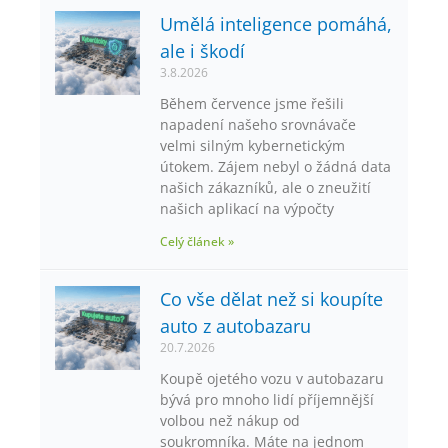
Umělá inteligence pomáhá,
ale i škodí
3.8.2026
Během července jsme řešili
napadení našeho srovnávače
velmi silným kybernetickým
útokem. Zájem nebyl o žádná data
našich zákazníků, ale o zneužití
našich aplikací na výpočty
Celý článek »
Co vše dělat než si koupíte
auto z autobazaru
20.7.2026
Koupě ojetého vozu v autobazaru
bývá pro mnoho lidí příjemnější
volbou než nákup od
soukromníka. Máte na jednom