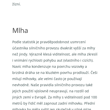
žízní.
Mlha
Podle statistik je pravděpodobnost usmrcení
účastníka silničního provozu dvakrát vyšší za mlhy
než jindy. Výrazně klesá viditelnost, ale mlha zkreslí
i vnímání rychlosti pohybu aut (vlastního i cizích).
Navíc mlha kondenzuje na povrchu vozovky a
brzdná dráha se na kluzkém povrhu prodlouží. Češi
milují mlhovky, ale velmi často je používají
nevhodně. Naše pravidla silničního provozu také
jejich použití výslovně neupravují, na rozdíl od
jiných zemí v Evropě. Za mlhy s viditelností pod 100
metrů by řidič měl zapnout zadní mlhovku. Přední
mlhovka by měla svítit jen skutečně v silné mlze,