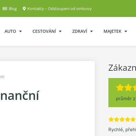
Blog
Kontakty – Odstoupení od smlouvy
AUTO
CESTOVÁNÍ
ZDRAVÍ
MAJETEK
Zákazn
sti
inanční
průměr 
Rychlé, pře