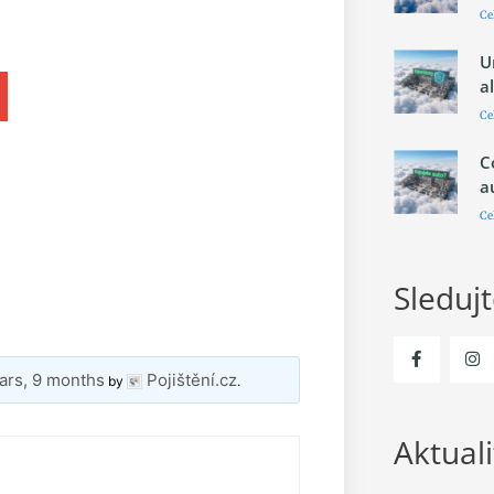
Ce
U
a
Ce
C
a
Ce
Sleduj
ars, 9 months
Pojištění.cz
by
.
Aktuali