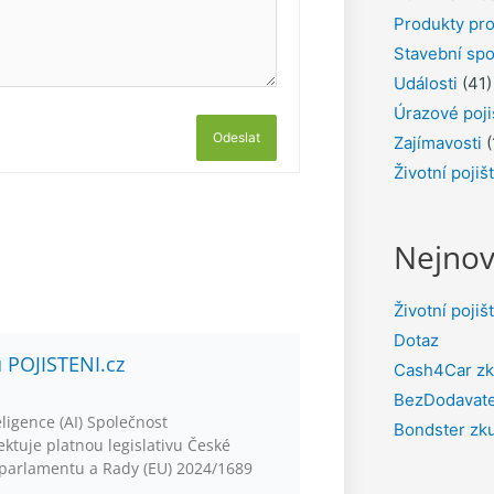
Produkty pro
Stavební spo
Události
(41)
Úrazové poji
Odeslat
Zajímavosti
(
Životní pojiš
Nejnov
Životní pojiš
Dotaz
u POJISTENI.cz
Cash4Car zk
BezDodavate
ligence (AI) Společnost
Bondster zk
ktuje platnou legislativu České
 parlamentu a Rady (EU) 2024/1689