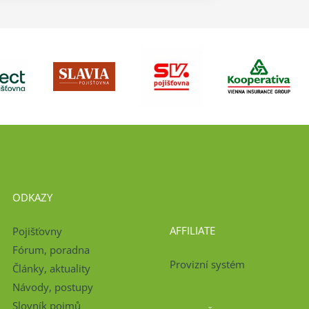
ODKAZY
AFFILIATE
Pojišťovny
Fórum, poradna
Provizní systém
Články, aktuality
Návody, postupy
Slovník pojmů