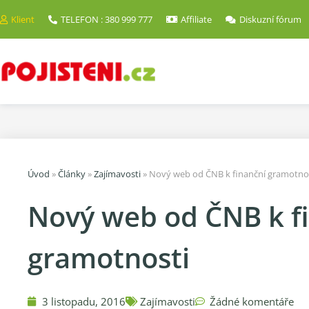
Klient
TELEFON : 380 999 777
Affiliate
Diskuzní fórum
Úvod
»
Články
»
Zajímavosti
»
Nový web od ČNB k finanční gramotno
Nový web od ČNB k f
gramotnosti
3 listopadu, 2016
Zajímavosti
Žádné komentáře