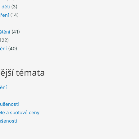
 děti
(3)
ření
(14)
štění
(41)
122)
tění
(40)
ější témata
tění
ušenosti
le a spotové ceny
ušenosti