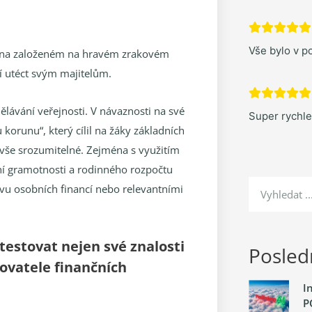
Vše bylo v po
t na založeném na hravém zrakovém
í utéct svým majitelům.
ělávání veřejnosti. V návaznosti na své
Super rychl
korunu“, který cílil na žáky základních
 vše srozumitelné. Zejména s využitím
ční gramotnosti a rodinného rozpočtu
vu osobních financí nebo relevantními
testovat nejen své znalosti
Posledn
tovatele finančních
I
P