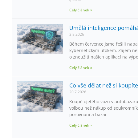
Celý článek »
Umělá inteligence pomáhá,
3.8.2026
Během července jsme řešili napa
kybernetickým útokem. Zájem neb
o zneužití našich aplikací na výp
Celý článek »
Co vše dělat než si koupít
20.7.2026
Koupě ojetého vozu v autobazaru
volbou než nákup od soukromníka
porovnání a bazar
Celý článek »