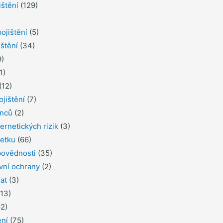
ištění
(129)
ojištění
(5)
ištění
(34)
)
1)
(12)
ojištění
(7)
inců
(2)
ernetických rizik
(3)
jetku
(66)
povědnosti
(35)
ávní ochrany
(2)
řat
(3)
13)
2)
ení
(75)