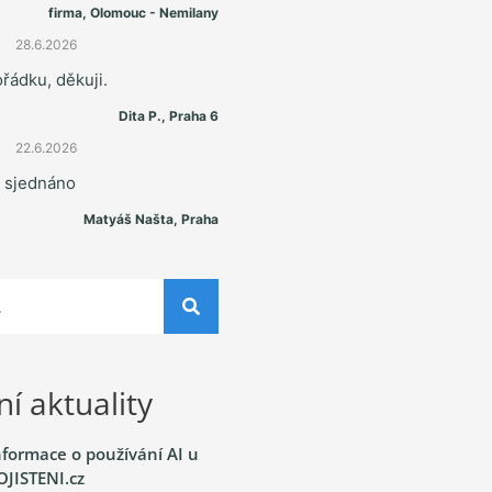
firma, Olomouc - Nemilany
28.6.2026
řádku, děkuji.
Dita P., Praha 6
22.6.2026
e sjednáno
Matyáš Našta, Praha
í aktuality
nformace o používání AI u
OJISTENI.cz