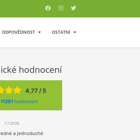
ODPOVĚDNOST
OSTATNÍ
ické hodnocení
4,77 / 5
z
11291
hodnocení
7.7.2026
hledné a jednoduché