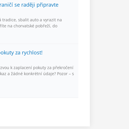
aničí se raději připravte
 tradice, sbalit auto a vyrazit na
říte na chorvatské pobřeží, do
kuty za rychlost!
ýzvou k zaplacení pokuty za překročení
kaz a žádné konkrétní údaje? Pozor – s