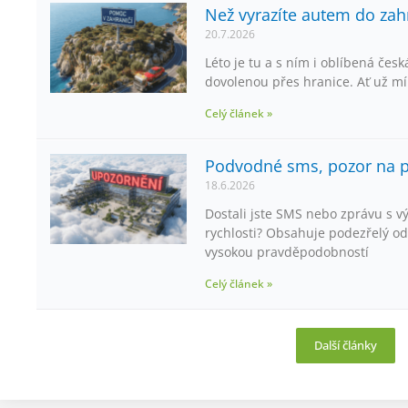
Než vyrazíte autem do zahr
20.7.2026
Léto je tu a s ním i oblíbená česká
dovolenou přes hranice. Ať už mí
Celý článek »
Podvodné sms, pozor na po
18.6.2026
Dostali jste SMS nebo zprávu s v
rychlosti? Obsahuje podezřelý od
vysokou pravděpodobností
Celý článek »
Další články