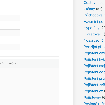
Cestovní poj
Články
(62)
Důchodové p
Havarijní poj
Hypotéky
(29
Investování
(
Nezařazené
Penzijní přip
Pojištění ciz
Pojištění kyb
Pojištění ma
Pojištění od
Pojištění pr
Pojištění zví
Pojištění.cz
(
Pojišťovny
(6
Povinné ruč