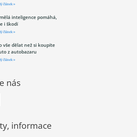
lý článek »
mělá inteligence pomáhá,
le i škodí
lý článek »
o vše dělat než si koupíte
uto z autobazaru
lý článek »
te nás
ty, informace