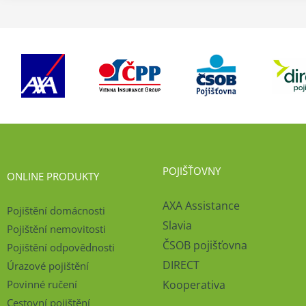
POJIŠŤOVNY
ONLINE PRODUKTY
AXA Assistance
Pojištění domácnosti
Slavia
Pojištění nemovitosti
ČSOB pojišťovna
Pojištění odpovědnosti
DIRECT
Úrazové pojištění
Povinné ručení
Kooperativa
Cestovní pojištění