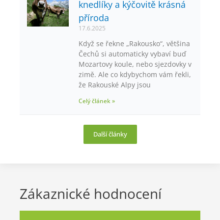
knedlíky a kýčovitě krásná
příroda
17.6.2025
Když se řekne „Rakousko“, většina
Čechů si automaticky vybaví buď
Mozartovy koule, nebo sjezdovky v
zimě. Ale co kdybychom vám řekli,
že Rakouské Alpy jsou
Celý článek »
Další články
Zákaznické hodnocení