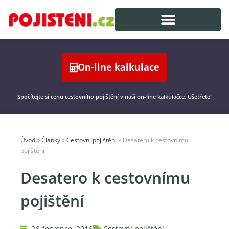
On-line kalkulace
Spočítejte si cenu cestovního pojištění v naší on-line kalkulačce. Ušetřete!
Úvod
»
Články
»
Cestovní pojištění
»
Desatero k cestovnímu
pojištění
Desatero k cestovnímu
pojištění
26 července, 2016
Cestovní pojištění