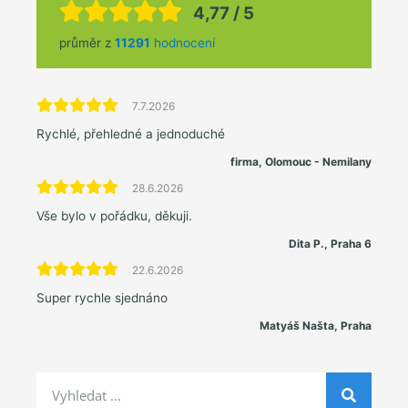
4,77 / 5
průměr z
11291
hodnocení
7.7.2026
Rychlé, přehledné a jednoduché
firma, Olomouc - Nemilany
28.6.2026
Vše bylo v pořádku, děkuji.
Dita P., Praha 6
22.6.2026
Super rychle sjednáno
Matyáš Našta, Praha