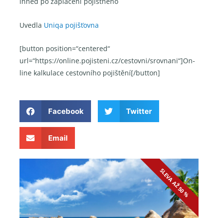
ihned po zaplacení pojistného
Uvedla
Uniqa pojišťovna
[button position=“centered“
url=“https://online.pojisteni.cz/cestovni/srovnani“]On-
line kalkulace cestovního pojištění[/button]
Facebook
Twitter
Email
SLEVA AŽ 50 %