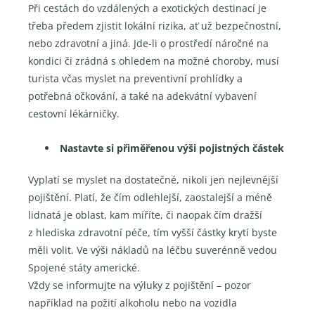
Při cestách do vzdálených a exotických destinací je
třeba předem zjistit lokální rizika, ať už bezpečnostní,
nebo zdravotní a jiná. Jde-li o prostředí náročné na
kondici či zrádná s ohledem na možné choroby, musí
turista včas myslet na preventivní prohlídky a
potřebná očkování, a také na adekvátní vybavení
cestovní lékárničky.
Nastavte si přiměřenou výši pojistných částek
Vyplatí se myslet na dostatečné, nikoli jen nejlevnější
pojištění. Platí, že čím odlehlejší, zaostalejší a méně
lidnatá je oblast, kam míříte, či naopak čím dražší
z hlediska zdravotní péče, tím vyšší částky krytí byste
měli volit. Ve výši nákladů na léčbu suverénně vedou
Spojené státy americké.
Vždy se informujte na výluky z pojištění – pozor
například na požití alkoholu nebo na vozidla