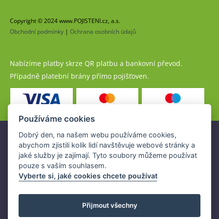
Copyright © 2024 www.POJISTENI.cz, a.s.
Obchodní podmínky
|
Ochrana osobních údajů
Nabízíme platby skrze QR platbu a bankovní převod.
Případně platební brány přímo pojišťoven.
Používáme cookies
Dobrý den, na našem webu používáme cookies,
Pojistné produkty jsou nabízeny společností
abychom zjistili kolik lidí navštěvuje webové stránky a
www.POJISTENI.cz, a.s. na základě platné licence České
jaké služby je zajímají. Tyto soubory můžeme používat
národní banky (ČNB).
pouze s vaším souhlasem.
Licence ČNB umožňuje www.POJISTENI.cz, a.s. poskytovat
Vyberte si, jaké cookies chcete používat
klientům finanční produkty a spolupracovat s pojišťovnami
v ČR.
Přijmout všechny