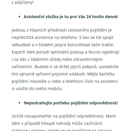
z půjčovny!
Asistenční služba je tu pro Vás 24 hodin denně
Jednou z hlavních předností cestovního pojištění je
nepřetržitá asistence na telefonu. S tou se lze spojit
odkudkoli a v českém jazyce konzultovat Vaše trable.
Experti Vám poradí optimální postup a leccos vyjednají
i za Vás s lokálními úřady nebo zdravotnickými
zařízeními. Budete-li se držet jejich pokynů, usnadníte
tím výrazně vyřízení pojistné události. Mějte kartičku
pojištění neustále u sebe a telefonní číslo na asistenci
si uložte do svého mobilu.
Nepodceňujte potřebu pojištění odpovědnosti
Určitě nezapomeňte na pojištění odpovědnosti, které
Vám v případě hloupé náhody může zachránit
statisíce i miliony. Vztahuje se například na situace,